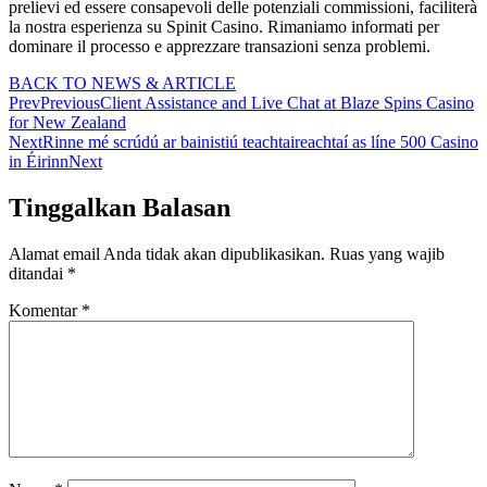
prelievi ed essere consapevoli delle potenziali commissioni, faciliterà
la nostra esperienza su Spinit Casino. Rimaniamo informati per
dominare il processo e apprezzare transazioni senza problemi.
BACK TO NEWS & ARTICLE
Prev
Previous
Client Assistance and Live Chat at Blaze Spins Casino
for New Zealand
Next
Rinne mé scrúdú ar bainistiú teachtaireachtaí as líne 500 Casino
in Éirinn
Next
Tinggalkan Balasan
Alamat email Anda tidak akan dipublikasikan.
Ruas yang wajib
ditandai
*
Komentar
*