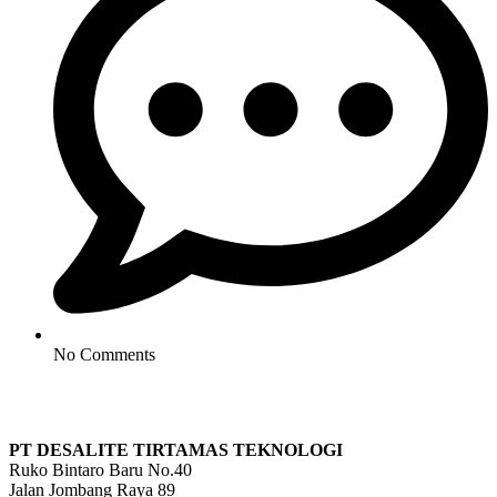
No Comments
PT DESALITE TIRTAMAS TEKNOLOGI
Ruko Bintaro Baru No.40
Jalan Jombang Raya 89