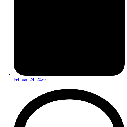
Februari 24, 2026