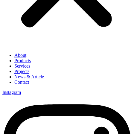
About
Products
Services
Projects
News & Article
Contact
Instagram