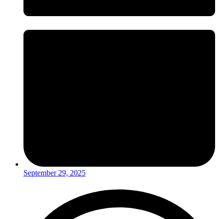
September 29, 2025