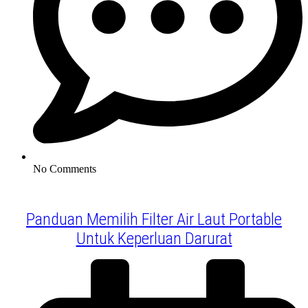
No Comments
Panduan Memilih Filter Air Laut Portable
Untuk Keperluan Darurat