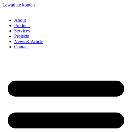
Lewati ke konten
About
Products
Services
Projects
News & Article
Contact