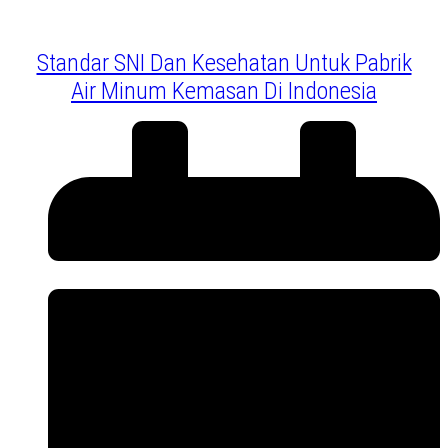
Standar SNI Dan Kesehatan Untuk Pabrik
Air Minum Kemasan Di Indonesia