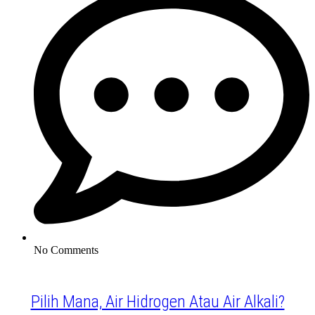
No Comments
Pilih Mana, Air Hidrogen Atau Air Alkali?