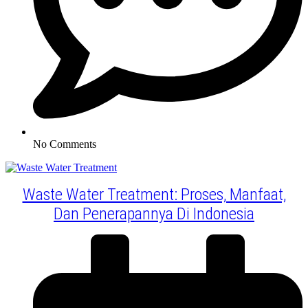
No Comments
Waste Water Treatment: Proses, Manfaat,
Dan Penerapannya Di Indonesia