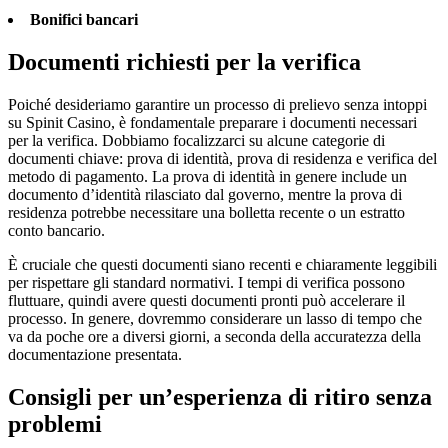
Bonifici bancari
Documenti richiesti per la verifica
Poiché desideriamo garantire un processo di prelievo senza intoppi
su Spinit Casino, è fondamentale preparare i documenti necessari
per la verifica. Dobbiamo focalizzarci su alcune categorie di
documenti chiave: prova di identità, prova di residenza e verifica del
metodo di pagamento. La prova di identità in genere include un
documento d’identità rilasciato dal governo, mentre la prova di
residenza potrebbe necessitare una bolletta recente o un estratto
conto bancario.
È cruciale che questi documenti siano recenti e chiaramente leggibili
per rispettare gli standard normativi. I tempi di verifica possono
fluttuare, quindi avere questi documenti pronti può accelerare il
processo. In genere, dovremmo considerare un lasso di tempo che
va da poche ore a diversi giorni, a seconda della accuratezza della
documentazione presentata.
Consigli per un’esperienza di ritiro senza
problemi