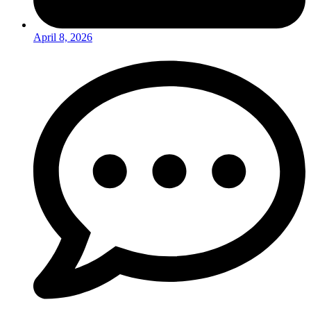
April 8, 2026