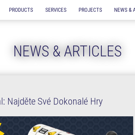
PRODUCTS
SERVICES
PROJECTS
NEWS & 
NEWS & ARTICLES
l: Najděte Své Dokonalé Hry