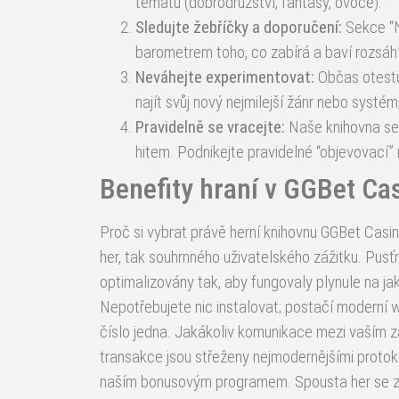
tématu (dobrodružství, fantasy, ovoce).
Sledujte žebříčky a doporučení:
Sekce “N
barometrem toho, co zabírá a baví rozsá
Neváhejte experimentovat:
Občas otestuj
najít svůj nový nejmilejší žánr nebo systém, 
Pravidelně se vracejte:
Naše knihovna se 
hitem. Podnikejte pravidelné “objevovací”
Benefity hraní v GGBet Ca
Proč si vybrat právě herní knihovnu GGBet Casin
her, tak souhrnného uživatelského zážitku. Pus
optimalizovány tak, aby fungovaly plynule na jaké
Nepotřebujete nic instalovat; postačí moderní 
číslo jedna. Jakákoliv komunikace mezi vaším z
transakce jsou střeženy nejmodernějšími protoko
naším bonusovým programem. Spousta her se z