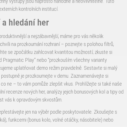
hny výstupy jsou naprosto náhodné a neovlivnitelné. Tuto
xterních kontrolních institucí.
 a hledání her
produktivnější a nejzábavnější, máme pro vás několik
hvíli na prozkoumání rozhraní – poznejte s polohou filtrů,
hte se zpočátku zahlcovat kvantitou možností; zkuste si
y od Pragmatic Play” nebo “prozkouším všechny varianty
čujeme uplatňovat demo režim pravidelně. Sestavte si malý
, a postupně je prozkoumejte v demu. Zaznamenávejte si
 co ne – to vám pomůže zlepšit vkus. Prohlížejte si také naše
ní recenze nových her, analýzy jejich bonusových kol a tipy od
ést vás k opravdovým skvostům.
přestávejte jen na výběr podle poskytovatele. Zkoušejte s
ysoká), funkcemi (bonus kolo, volné otáčky, násobitele) nebo