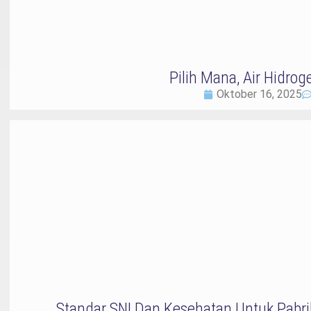
Pilih Mana, Air Hidroge
Oktober 16, 2025
Standar SNI Dan Kesehatan Untuk Pabr