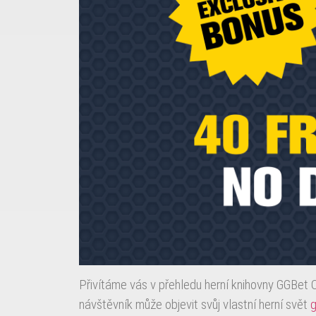
Přivítáme vás v přehledu herní knihovny GGBet Ca
návštěvník může objevit svůj vlastní herní svět
g