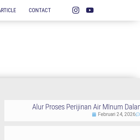
ARTICLE
CONTACT
Alur Proses Perijinan Air MInum D
Februari 24, 2026