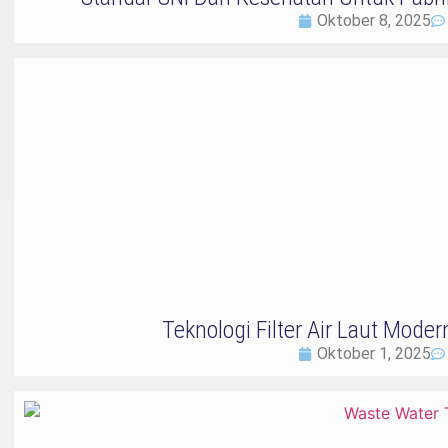
Oktober 8, 2025
Teknologi Filter Air Laut Moder
Oktober 1, 2025