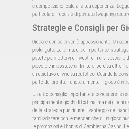
e competizione leale alla tua esperienza. Leggete
particolare i requisiti di puntata (wagering requi
Strategie e Consigli per G
Giocare con soldi veri è appassionante. Un appr
prolungata. La prima, e più importante, strategi
potete permettervi di investire in una sessione di
piccole e impostate un limite di perdita oltre il 
un obiettivo di vincita realistico. Quando lo con
parte dei profitti. Tenete a mente, il gioco è in
Un altro consiglio importante è conoscere le rego
principalmente giochi di fortuna, ma nei giochi
della strategia può ridurre il vantaggio del banc
familiarizzare con le meccaniche di un gioco nu
le promozioni e i bonus di Gamblerina Casino. Le