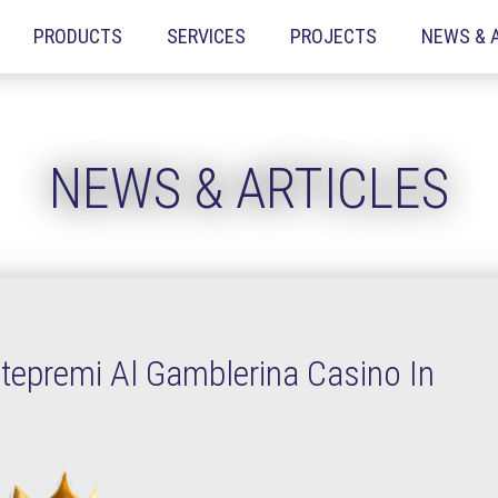
PRODUCTS
SERVICES
PROJECTS
NEWS & 
NEWS & ARTICLES
ntepremi Al Gamblerina Casino In