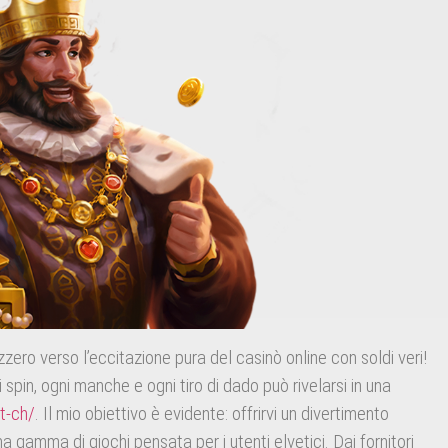
zzero verso l’eccitazione pura del casinò online con soldi veri!
 spin, ogni manche e ogni tiro di dado può rivelarsi in una
t-ch/
. Il mio obiettivo è evidente: offrirvi un divertimento
na gamma di giochi pensata per i utenti elvetici. Dai fornitori