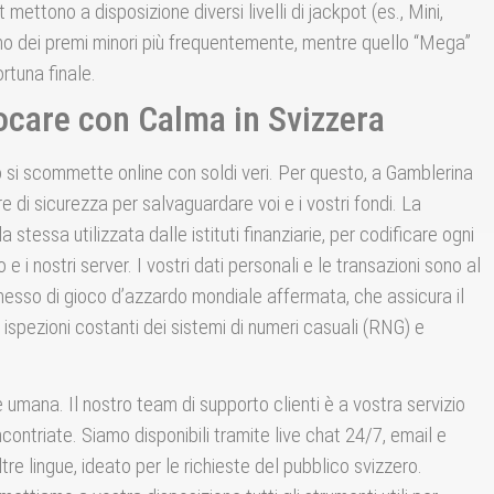
mettono a disposizione diversi livelli di jackpot (es., Mini,
uno dei premi minori più frequentemente, mentre quello “Mega”
rtuna finale.
ocare con Calma in Svizzera
 si scommette online con soldi veri. Per questo, a Gamblerina
 di sicurezza per salvaguardare voi e i vostri fondi. La
 stessa utilizzata dalle istituti finanziarie, per codificare ogni
 i nostri server. I vostri dati personali e le transazioni sono al
messo di gioco d’azzardo mondiale affermata, che assicura il
 ispezioni costanti dei sistemi di numeri casuali (RNG) e
umana. Il nostro team di supporto clienti è a vostra servizio
ontriate. Siamo disponibili tramite live chat 24/7, email e
re lingue, ideato per le richieste del pubblico svizzero.