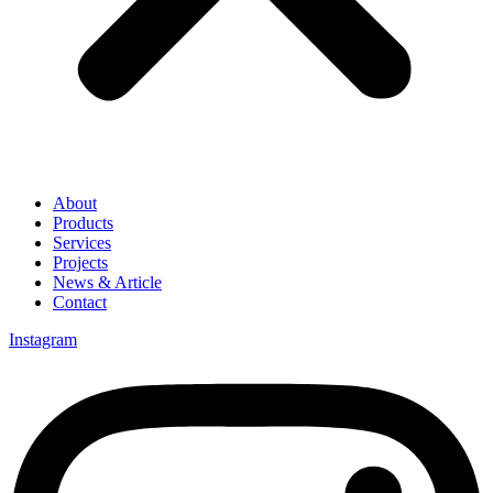
About
Products
Services
Projects
News & Article
Contact
Instagram