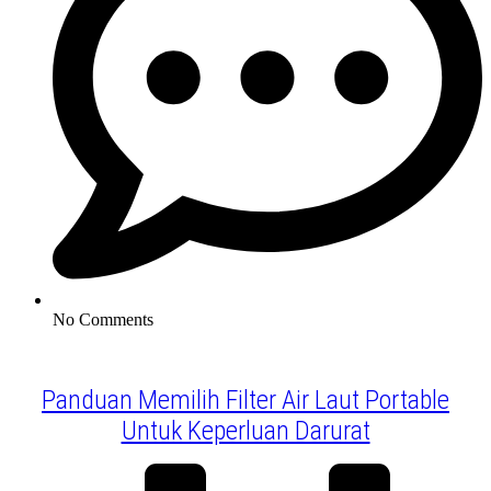
No Comments
Panduan Memilih Filter Air Laut Portable
Untuk Keperluan Darurat