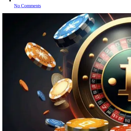
No Comments