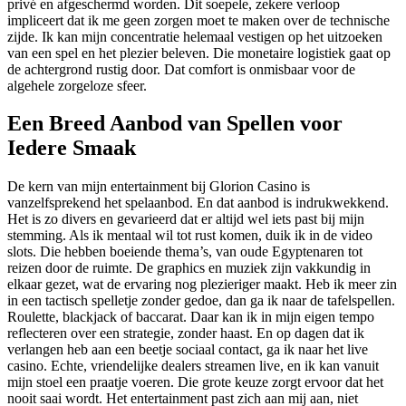
privé en afgeschermd worden. Dit soepele, zekere verloop
impliceert dat ik me geen zorgen moet te maken over de technische
zijde. Ik kan mijn concentratie helemaal vestigen op het uitzoeken
van een spel en het plezier beleven. Die monetaire logistiek gaat op
de achtergrond rustig door. Dat comfort is onmisbaar voor de
algehele zorgeloze sfeer.
Een Breed Aanbod van Spellen voor
Iedere Smaak
De kern van mijn entertainment bij Glorion Casino is
vanzelfsprekend het spelaanbod. En dat aanbod is indrukwekkend.
Het is zo divers en gevarieerd dat er altijd wel iets past bij mijn
stemming. Als ik mentaal wil tot rust komen, duik ik in de video
slots. Die hebben boeiende thema’s, van oude Egyptenaren tot
reizen door de ruimte. De graphics en muziek zijn vakkundig in
elkaar gezet, wat de ervaring nog plezieriger maakt. Heb ik meer zin
in een tactisch spelletje zonder gedoe, dan ga ik naar de tafelspellen.
Roulette, blackjack of baccarat. Daar kan ik in mijn eigen tempo
reflecteren over een strategie, zonder haast. En op dagen dat ik
verlangen heb aan een beetje sociaal contact, ga ik naar het live
casino. Echte, vriendelijke dealers streamen live, en ik kan vanuit
mijn stoel een praatje voeren. Die grote keuze zorgt ervoor dat het
nooit saai wordt. Het entertainment past zich aan mij aan, niet