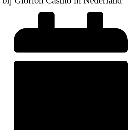
bij Glorion Casino in Nederland