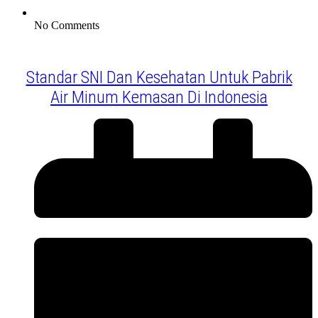
No Comments
Standar SNI Dan Kesehatan Untuk Pabrik
Air Minum Kemasan Di Indonesia