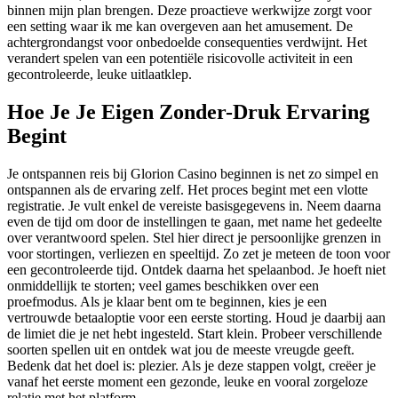
binnen mijn plan brengen. Deze proactieve werkwijze zorgt voor
een setting waar ik me kan overgeven aan het amusement. De
achtergrondangst voor onbedoelde consequenties verdwijnt. Het
verandert spelen van een potentiële risicovolle activiteit in een
gecontroleerde, leuke uitlaatklep.
Hoe Je Je Eigen Zonder-Druk Ervaring
Begint
Je ontspannen reis bij Glorion Casino beginnen is net zo simpel en
ontspannen als de ervaring zelf. Het proces begint met een vlotte
registratie. Je vult enkel de vereiste basisgegevens in. Neem daarna
even de tijd om door de instellingen te gaan, met name het gedeelte
over verantwoord spelen. Stel hier direct je persoonlijke grenzen in
voor stortingen, verliezen en speeltijd. Zo zet je meteen de toon voor
een gecontroleerde tijd. Ontdek daarna het spelaanbod. Je hoeft niet
onmiddellijk te storten; veel games beschikken over een
proefmodus. Als je klaar bent om te beginnen, kies je een
vertrouwde betaaloptie voor een eerste storting. Houd je daarbij aan
de limiet die je net hebt ingesteld. Start klein. Probeer verschillende
soorten spellen uit en ontdek wat jou de meeste vreugde geeft.
Bedenk dat het doel is: plezier. Als je deze stappen volgt, creëer je
vanaf het eerste moment een gezonde, leuke en vooral zorgeloze
relatie met het platform.