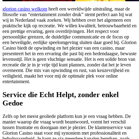
glorion casino welkom
heeft een wereldwijde uitstraling, maar de
filosofie van “entertainment zonder druk” stemt perfect aan bij wat
wij in Nederland vaak zoeken. Wij hebben over het algemeen een
praktische kijk op recreatie. We willen kwaliteit, betrouwbaarheid en
een prettige ervaring, geen overdrijvingen. Het respect voor
persoonlijke grenzen, de duidelijke communicatie en de focus op
een beveiligde, eerlijke speelomgeving sluiten daar goed bij. Glorion
Casino biedt de opwinding en het plezier van een casino, maar
presenteert het in een ervaring die past bij een hedendaagse, bewuste
levensstijl. Het is geen vluchtige sensatie. Het is een solide bron van
recreatie die je in je vrije tijd kunt plannen, zonder dat het je leven
overneemt. Die mix van opwinding en rust, van keuzevrijheid en
veiligheid, maakt het voor mij de optimale plek voor online
entertainment.
Service die Echt Helpt, zonder enkel
Gedoe
Zelfs op het meest geoliede platform kun je een vraag hebben. De
manier waarop die vraag wordt beantwoord, vormt het verschil
tussen frustratie en doorgaan met je plezier. De klantenservice van
Glorion Casino staat voor mij synoniem met professionaliteit en
behulpzaamheid. Je kunt ze via meerdere kanalen bereiken, zoals