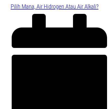
Pilih Mana, Air Hidrogen Atau Air Alkali?