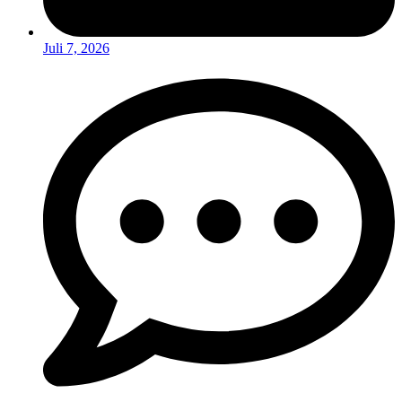
Juli 7, 2026