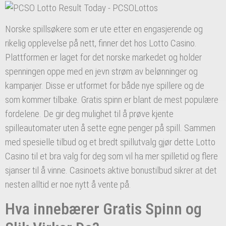
Norske spillsøkere som er ute etter en engasjerende og
rikelig opplevelse på nett, finner det hos Lotto Casino.
Plattformen er laget for det norske markedet og holder
spenningen oppe med en jevn strøm av belønninger og
kampanjer. Disse er utformet for både nye spillere og de
som kommer tilbake. Gratis spinn er blant de mest populære
fordelene. De gir deg mulighet til å prøve kjente
spilleautomater uten å sette egne penger på spill. Sammen
med spesielle tilbud og et bredt spillutvalg gjør dette Lotto
Casino til et bra valg for deg som vil ha mer spilletid og flere
sjanser til å vinne. Casinoets aktive bonustilbud sikrer at det
nesten alltid er noe nytt å vente på.
Hva innebærer Gratis Spinn og