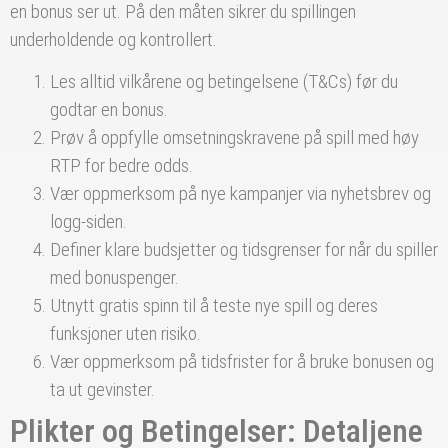
en bonus ser ut. På den måten sikrer du spillingen
underholdende og kontrollert.
Les alltid vilkårene og betingelsene (T&Cs) før du
godtar en bonus.
Prøv å oppfylle omsetningskravene på spill med høy
RTP for bedre odds.
Vær oppmerksom på nye kampanjer via nyhetsbrev og
logg-siden.
Definer klare budsjetter og tidsgrenser for når du spiller
med bonuspenger.
Utnytt gratis spinn til å teste nye spill og deres
funksjoner uten risiko.
Vær oppmerksom på tidsfrister for å bruke bonusen og
ta ut gevinster.
Plikter og Betingelser: Detaljene