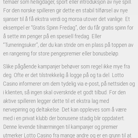
temaer som helligdager, sport eller introduksjon av nye spill.
For den norske spilleren gir dette en stabil tilførsel av nye
sjanser til å få ekstra verdi og moroa utover det vanlige. Et
eksempel er “Gratis Spinn Fredag”, der du får gratis spinn for
å sette inn penger på en spesiell fredag. Eller
“Turneringsuker”, der du kan stride om en plass på toppen av
en rangering for store pengepremier eller bonusbeløp.
Slike pågående kampanjer behøver som regel ikke mye fra
deg. Ofte er det tilstrekkelig å logge på og ta del. Lotto
Casino informerer om dem tydelig via e-post, på nettsiden og
i klienten, så ingen skal overskride et godt tilbud. For den
aktive spilleren legger dette til et ekstra lag med
nervepirring og deltakelse. Det kan oppleves som å være
med i en privat klubb der bonusene stadig blir oppdatert.
Denne levende tilnærmingen til kampanjer og premier
utmerker Lotto Casino fra mange andre og er en grunn til at