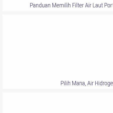
Panduan Memilih Filter Air Laut Po
Pilih Mana, Air Hidroge