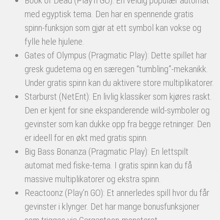
Book of Dead (Play’n GO): En veldig populær automat
med egyptisk tema. Den har en spennende gratis
spinn-funksjon som gjør at ett symbol kan vokse og
fylle hele hjulene.
Gates of Olympus (Pragmatic Play): Dette spillet har
gresk gudetema og en særegen “tumbling”-mekanikk.
Under gratis spinn kan du aktivere store multiplikatorer.
Starburst (NetEnt): En livlig klassiker som kjøres raskt.
Den er kjent for sine ekspanderende wild-symboler og
gevinster som kan dukke opp fra begge retninger. Den
er ideell for en økt med gratis spinn.
Big Bass Bonanza (Pragmatic Play): En lettspilt
automat med fiske-tema. I gratis spinn kan du få
massive multiplikatorer og ekstra spinn.
Reactoonz (Play’n GO): Et annerledes spill hvor du får
gevinster i klynger. Det har mange bonusfunksjoner