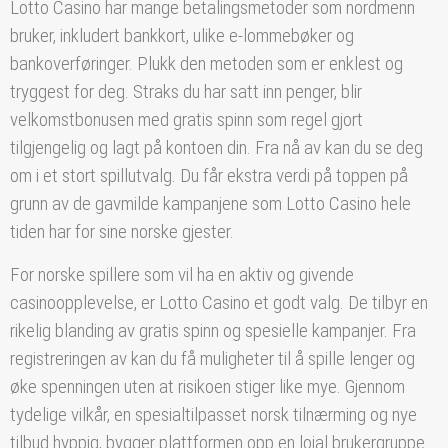
Lotto Casino har mange betalingsmetoder som nordmenn
bruker, inkludert bankkort, ulike e-lommebøker og
bankoverføringer. Plukk den metoden som er enklest og
tryggest for deg. Straks du har satt inn penger, blir
velkomstbonusen med gratis spinn som regel gjort
tilgjengelig og lagt på kontoen din. Fra nå av kan du se deg
om i et stort spillutvalg. Du får ekstra verdi på toppen på
grunn av de gavmilde kampanjene som Lotto Casino hele
tiden har for sine norske gjester.
For norske spillere som vil ha en aktiv og givende
casinoopplevelse, er Lotto Casino et godt valg. De tilbyr en
rikelig blanding av gratis spinn og spesielle kampanjer. Fra
registreringen av kan du få muligheter til å spille lenger og
øke spenningen uten at risikoen stiger like mye. Gjennom
tydelige vilkår, en spesialtilpasset norsk tilnærming og nye
tilbud hyppig, bygger plattformen opp en lojal brukergruppe.