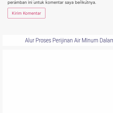
peramban ini untuk komentar saya berikutnya.
Alur Proses Perijinan Air MInum Da