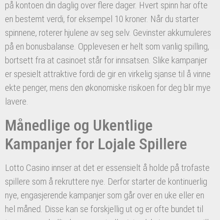
på kontoen din daglig over flere dager. Hvert spinn har ofte
en bestemt verdi, for eksempel 10 kroner. Når du starter
spinnene, roterer hjulene av seg selv. Gevinster akkumuleres
på en bonusbalanse. Opplevesen er helt som vanlig spilling,
bortsett fra at casinoet står for innsatsen. Slike kampanjer
er spesielt attraktive fordi de gir en virkelig sjanse til å vinne
ekte penger, mens den økonomiske risikoen for deg blir mye
lavere.
Månedlige og Ukentlige
Kampanjer for Lojale Spillere
Lotto Casino innser at det er essensielt å holde på trofaste
spillere som å rekruttere nye. Derfor starter de kontinuerlig
nye, engasjerende kampanjer som går over en uke eller en
hel måned. Disse kan se forskjellig ut og er ofte bundet til