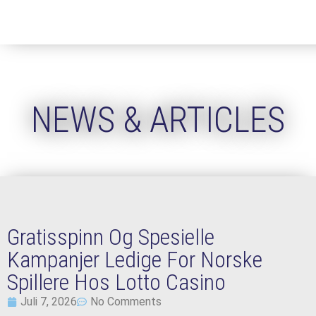
NEWS & ARTICLES
Gratisspinn Og Spesielle
Kampanjer Ledige For Norske
Spillere Hos Lotto Casino
Juli 7, 2026
No Comments