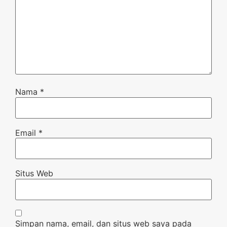
Nama
*
Email
*
Situs Web
Simpan nama, email, dan situs web saya pada