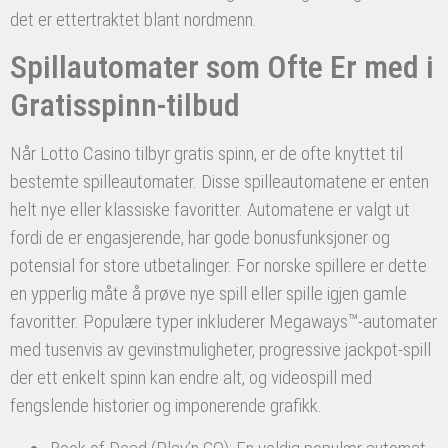
det er ettertraktet blant nordmenn.
Spillautomater som Ofte Er med i
Gratisspinn-tilbud
Når Lotto Casino tilbyr gratis spinn, er de ofte knyttet til
bestemte spilleautomater. Disse spilleautomatene er enten
helt nye eller klassiske favoritter. Automatene er valgt ut
fordi de er engasjerende, har gode bonusfunksjoner og
potensial for store utbetalinger. For norske spillere er dette
en ypperlig måte å prøve nye spill eller spille igjen gamle
favoritter. Populære typer inkluderer Megaways™-automater
med tusenvis av gevinstmuligheter, progressive jackpot-spill
der ett enkelt spinn kan endre alt, og videospill med
fengslende historier og imponerende grafikk.