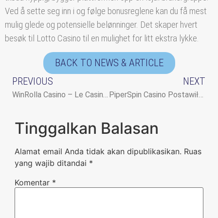
Ved å sette seg inn i og følge bonusreglene kan du få mest
mulig glede og potensielle belønninger. Det skaper hvert
besøk til Lotto Casino til en mulighet for litt ekstra lykke.
BACK TO NEWS & ARTICLE
PREVIOUS
NEXT
WinRolla Casino – Le Casino en Ligne Dont Tout le Canada Parle
PiperSpin Casino Postawiło na Dobrobyt Użytkowników i Wprowadza innowacje Świadomą Grę w Polsce
Tinggalkan Balasan
Alamat email Anda tidak akan dipublikasikan.
Ruas
yang wajib ditandai
*
Komentar
*