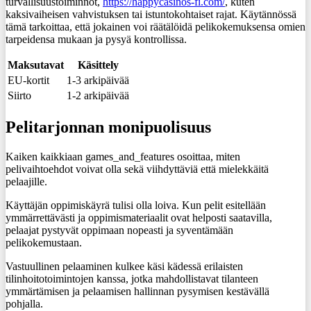
turvallisuustoiminnot,
https://happycasinos-fi.com/
, kuten
kaksivaiheisen vahvistuksen tai istuntokohtaiset rajat. Käytännössä
tämä tarkoittaa, että jokainen voi räätälöidä pelikokemuksensa omien
tarpeidensa mukaan ja pysyä kontrollissa.
Maksutavat
Käsittely
EU-kortit
1-3 arkipäivää
Siirto
1-2 arkipäivää
Pelitarjonnan monipuolisuus
Kaiken kaikkiaan games_and_features osoittaa, miten
pelivaihtoehdot voivat olla sekä viihdyttäviä että mielekkäitä
pelaajille.
Käyttäjän oppimiskäyrä tulisi olla loiva. Kun pelit esitellään
ymmärrettävästi ja oppimismateriaalit ovat helposti saatavilla,
pelaajat pystyvät oppimaan nopeasti ja syventämään
pelikokemustaan.
Vastuullinen pelaaminen kulkee käsi kädessä erilaisten
tilinhoitotoimintojen kanssa, jotka mahdollistavat tilanteen
ymmärtämisen ja pelaamisen hallinnan pysymisen kestävällä
pohjalla.