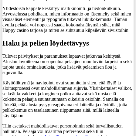
Yhdestoista kappale keskittyy markkinointi- ja tiedonkulkuun.
Arvostelussa pohditaan, miten informaatio on jäsennelty sekä miten
visuaaliset elementit ja typografia tukevat lukukokemusta. Tämän
avulla pelaaja voi nopeasti saada kokonaisnäkymän siitä, mitä
Happy casino tarjoaa ja miten se suhtautuu kilpaileviin sivustoihin.
Haku ja pelien löydettävyys
Tulevat päivitykset ja parannukset lupaavat jatkuvaa kehitystä.
Alustan tavoitteena on sopeutua pelaajien muuttuviin tarpeisiin sekä
tarjota uusia ominaisuuksia, jotka lisäävät pelaamisen iloa ja
sujuvuutta.
Käyttöliittymä ja navigointi ovat suunniteltu siten, että löytö ja
aloitusprosessi ovat mahdollisimman sujuvia. Yksinkertaiset valikot,
selkeät kuvakkeet ja looginen polku auttavat sekä uusia että
kokeneita pelaajia suuntautumaan oikeisiin osioihin. Samalla on
tärkeää, että alusta pysyy reagoivana eri laitteilla ja näytöillä, jotta
pelikokemus on tasalaatuinen riippumatta siitä, millä laitteella
käyttäjä on.
Tilin asetukset mahdollistavat personoinnin sekä turvallisuuden
hallinnan. Pelaaja voi määrittää preferenssit sekä tilin