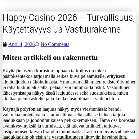
Happy Casino 2026 – Turvallisuus,
Käytettävyys Ja Vastuurakenne
April 4, 2026
No Comments
Miten artikkeli on rakennettu
Käyttäjän asema korostuu: oppaan tarkoitus on tukea
päätöksentekoa tarjoamalla selkeä kuva pelaamiselle, erityisesti
aloittelijoiden näkökulmasta. Ymmärtämällä, miten rekisteröityminen
ja raha liikkuu alustalla, pelaaja voi minimoida riskit. Vastuullinen
lähestymistapa näkyy tässä laajuudessa sekä suosituksissa, miten
aloittaa pienin askelin ja kokeilla ensin ilmaisia vaihtoehtoja.
Käyttäjä polyfonian laajuus näkyy myös viestinnässä: brändi
vaikuttaa luotettavalta ja ammattimaiselta, sillä se haluaa tarjota
laadukkaan ja johdonmukaisen pelikokemuksen. Tämä osa korostaa
avainkysymyksiä ja varmistaa, että tulevat artikkelit tarjoavat
tasapainoisen kuvan brändin toiminnasta. Läsnä on myös viittauksia
laadukkaisiin ohjeisiin ja vastuullisuuteen liittyviin käytäntöihin.