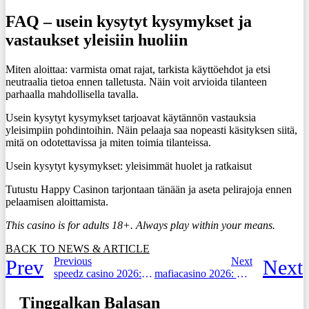
FAQ – usein kysytyt kysymykset ja
vastaukset yleisiin huoliin
Miten aloittaa: varmista omat rajat, tarkista käyttöehdot ja etsi
neutraalia tietoa ennen talletusta. Näin voit arvioida tilanteen
parhaalla mahdollisella tavalla.
Usein kysytyt kysymykset tarjoavat käytännön vastauksia
yleisimpiin pohdintoihin. Näin pelaaja saa nopeasti käsityksen siitä,
mitä on odotettavissa ja miten toimia tilanteissa.
Usein kysytyt kysymykset: yleisimmät huolet ja ratkaisut
Tutustu Happy Casinon tarjontaan tänään ja aseta pelirajoja ennen
pelaamisen aloittamista.
This casino is for adults 18+. Always play within your means.
BACK TO NEWS & ARTICLE
Previous
Next
Prev
Next
speedz casino 2026: Täydellinen aloitusopas
mafiacasino 2026: Koko alustallinen arvio ja suositukset
Tinggalkan Balasan