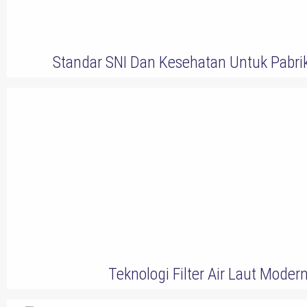
Standar SNI Dan Kesehatan Untuk Pabri
Teknologi Filter Air Laut Moder