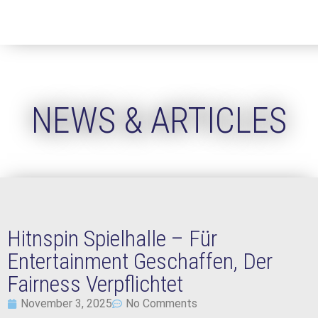
NEWS & ARTICLES
Hitnspin Spielhalle – Für
Entertainment Geschaffen, Der
Fairness Verpflichtet
November 3, 2025
No Comments