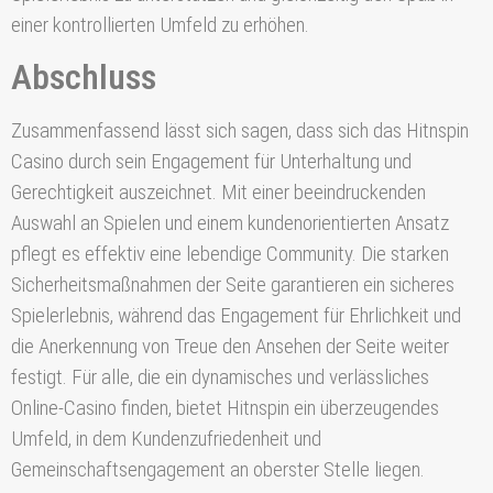
einer kontrollierten Umfeld zu erhöhen.
Abschluss
Zusammenfassend lässt sich sagen, dass sich das Hitnspin
Casino durch sein Engagement für Unterhaltung und
Gerechtigkeit auszeichnet. Mit einer beeindruckenden
Auswahl an Spielen und einem kundenorientierten Ansatz
pflegt es effektiv eine lebendige Community. Die starken
Sicherheitsmaßnahmen der Seite garantieren ein sicheres
Spielerlebnis, während das Engagement für Ehrlichkeit und
die Anerkennung von Treue den Ansehen der Seite weiter
festigt. Für alle, die ein dynamisches und verlässliches
Online-Casino finden, bietet Hitnspin ein überzeugendes
Umfeld, in dem Kundenzufriedenheit und
Gemeinschaftsengagement an oberster Stelle liegen.