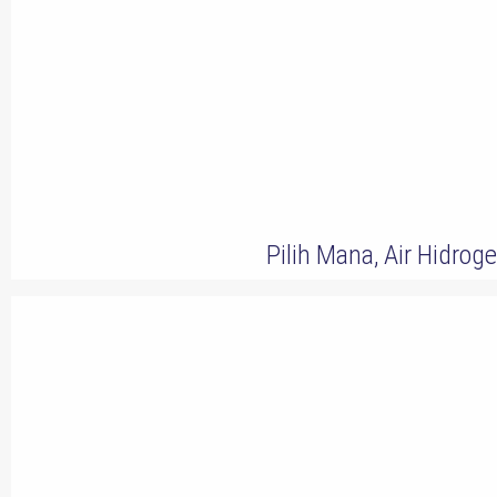
Pilih Mana, Air Hidroge