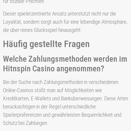
für soziale Pflichten.
Dieser spielerzentrierte Ansatz unterstützt nicht nur die
Loyalität, sondern sorgt auch für eine lebendige Atmosphäre,
die über reines Glücksspiel hinausgeht.
Häufig gestellte Fragen
Welche Zahlungsmethoden werden im
Hitnspin Casino angenommen?
Bei der Suche nach Zahlungsmethoden in verschiedenen
Online-Casinos stößt man auf Möglichkeiten wie
Kreditkarten, E-Wallets und Banküberweisungen. Diese Arten
berücksichtigen in der Regel unterschiedliche
Spielerpräferenzen und gewährleisten Bequemlichkeit und
Schutz bei Zahlungen.