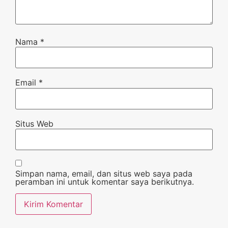
Nama
*
Email
*
Situs Web
Simpan nama, email, dan situs web saya pada
peramban ini untuk komentar saya berikutnya.