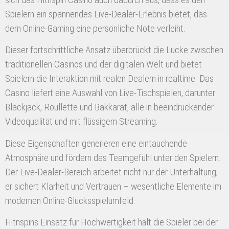
Spielern ein spannendes Live-Dealer-Erlebnis bietet, das
dem Online-Gaming eine persönliche Note verleiht.
Dieser fortschrittliche Ansatz überbrückt die Lücke zwischen
traditionellen Casinos und der digitalen Welt und bietet
Spielern die Interaktion mit realen Dealern in realtime. Das
Casino liefert eine Auswahl von Live-Tischspielen, darunter
Blackjack, Roullette und Bakkarat, alle in beeindruckender
Videoqualität und mit flüssigem Streaming.
Diese Eigenschaften generieren eine eintauchende
Atmosphäre und fördern das Teamgefühl unter den Spielern.
Der Live-Dealer-Bereich arbeitet nicht nur der Unterhaltung;
er sichert Klarheit und Vertrauen – wesentliche Elemente im
modernen Online-Glücksspielumfeld.
Hitnspins Einsatz für Hochwertigkeit hält die Spieler bei der