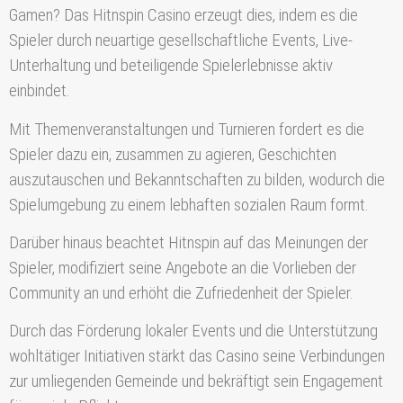
Gamen? Das Hitnspin Casino erzeugt dies, indem es die
Spieler durch neuartige gesellschaftliche Events, Live-
Unterhaltung und beteiligende Spielerlebnisse aktiv
einbindet.
Mit Themenveranstaltungen und Turnieren fordert es die
Spieler dazu ein, zusammen zu agieren, Geschichten
auszutauschen und Bekanntschaften zu bilden, wodurch die
Spielumgebung zu einem lebhaften sozialen Raum formt.
Darüber hinaus beachtet Hitnspin auf das Meinungen der
Spieler, modifiziert seine Angebote an die Vorlieben der
Community an und erhöht die Zufriedenheit der Spieler.
Durch das Förderung lokaler Events und die Unterstützung
wohltätiger Initiativen stärkt das Casino seine Verbindungen
zur umliegenden Gemeinde und bekräftigt sein Engagement