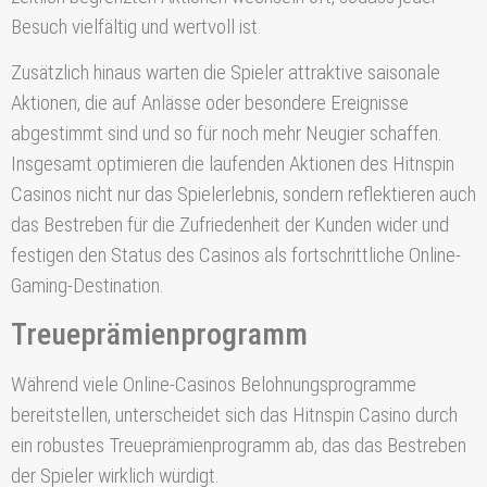
Besuch vielfältig und wertvoll ist.
Zusätzlich hinaus warten die Spieler attraktive saisonale
Aktionen, die auf Anlässe oder besondere Ereignisse
abgestimmt sind und so für noch mehr Neugier schaffen.
Insgesamt optimieren die laufenden Aktionen des Hitnspin
Casinos nicht nur das Spielerlebnis, sondern reflektieren auch
das Bestreben für die Zufriedenheit der Kunden wider und
festigen den Status des Casinos als fortschrittliche Online-
Gaming-Destination.
Treueprämienprogramm
Während viele Online-Casinos Belohnungsprogramme
bereitstellen, unterscheidet sich das Hitnspin Casino durch
ein robustes Treueprämienprogramm ab, das das Bestreben
der Spieler wirklich würdigt.