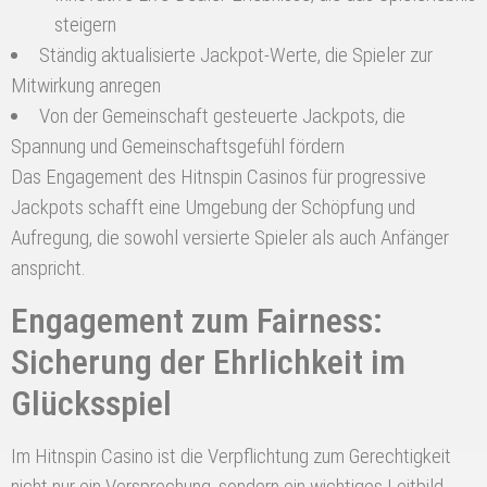
steigern
Ständig aktualisierte Jackpot-Werte, die Spieler zur
Mitwirkung anregen
Von der Gemeinschaft gesteuerte Jackpots, die
Spannung und Gemeinschaftsgefühl fördern
Das Engagement des Hitnspin Casinos für progressive
Jackpots schafft eine Umgebung der Schöpfung und
Aufregung, die sowohl versierte Spieler als auch Anfänger
anspricht.
Engagement zum Fairness:
Sicherung der Ehrlichkeit im
Glücksspiel
Im Hitnspin Casino ist die Verpflichtung zum Gerechtigkeit
nicht nur ein Versprechung, sondern ein wichtiges Leitbild,