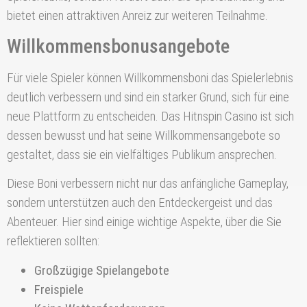
bietet einen attraktiven Anreiz zur weiteren Teilnahme.
Willkommensbonusangebote
Für viele Spieler können Willkommensboni das Spielerlebnis
deutlich verbessern und sind ein starker Grund, sich für eine
neue Plattform zu entscheiden. Das Hitnspin Casino ist sich
dessen bewusst und hat seine Willkommensangebote so
gestaltet, dass sie ein vielfältiges Publikum ansprechen.
Diese Boni verbessern nicht nur das anfängliche Gameplay,
sondern unterstützen auch den Entdeckergeist und das
Abenteuer. Hier sind einige wichtige Aspekte, über die Sie
reflektieren sollten:
Großzügige Spielangebote
Freispiele