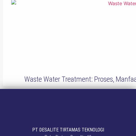
Waste Water Treatment: Proses, Manfaa
PT DESALITE TIRTAMAS TEKNOLOGI