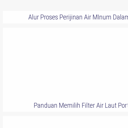
Alur Proses Perijinan Air MInum Da
Panduan Memilih Filter Air Laut Po