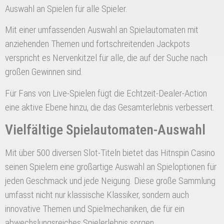
Auswahl an Spielen für alle Spieler.
Mit einer umfassenden Auswahl an Spielautomaten mit
anziehenden Themen und fortschreitenden Jackpots
verspricht es Nervenkitzel für alle, die auf der Suche nach
großen Gewinnen sind.
Für Fans von Live-Spielen fügt die Echtzeit-Dealer-Action
eine aktive Ebene hinzu, die das Gesamterlebnis verbessert.
Vielfältige Spielautomaten-Auswahl
Mit über 500 diversen Slot-Titeln bietet das Hitnspin Casino
seinen Spielern eine großartige Auswahl an Spieloptionen für
jeden Geschmack und jede Neigung. Diese große Sammlung
umfasst nicht nur klassische Klassiker, sondern auch
innovative Themen und Spielmechaniken, die für ein
abwechslungsreiches Spielerlebnis sorgen.