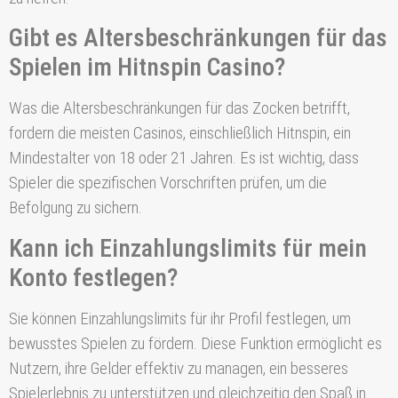
Gibt es Altersbeschränkungen für das
Spielen im Hitnspin Casino?
Was die Altersbeschränkungen für das Zocken betrifft,
fordern die meisten Casinos, einschließlich Hitnspin, ein
Mindestalter von 18 oder 21 Jahren. Es ist wichtig, dass
Spieler die spezifischen Vorschriften prüfen, um die
Befolgung zu sichern.
Kann ich Einzahlungslimits für mein
Konto festlegen?
Sie können Einzahlungslimits für ihr Profil festlegen, um
bewusstes Spielen zu fördern. Diese Funktion ermöglicht es
Nutzern, ihre Gelder effektiv zu managen, ein besseres
Spielerlebnis zu unterstützen und gleichzeitig den Spaß in