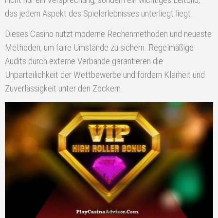
das jedem Aspekt des Spielerlebnisses unterliegt liegt.
Dieses Casino nutzt moderne Rechenmethoden und neueste
Methoden, um faire Umstände zu sichern. Regelmäßige
Audits durch externe Verbände garantieren die
Unparteilichkeit der Wettbewerbe und fördern Klarheit und
Zuverlässigkeit unter den Zockern.