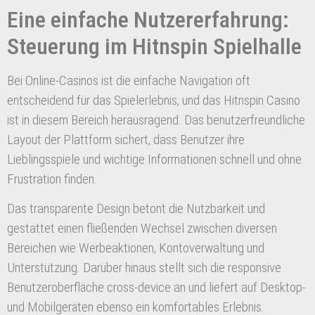
Eine einfache Nutzererfahrung:
Steuerung im Hitnspin Spielhalle
Bei Online-Casinos ist die einfache Navigation oft
entscheidend für das Spielerlebnis, und das Hitnspin Casino
ist in diesem Bereich herausragend. Das benutzerfreundliche
Layout der Plattform sichert, dass Benutzer ihre
Lieblingsspiele und wichtige Informationen schnell und ohne
Frustration finden.
Das transparente Design betont die Nutzbarkeit und
gestattet einen fließenden Wechsel zwischen diversen
Bereichen wie Werbeaktionen, Kontoverwaltung und
Unterstützung. Darüber hinaus stellt sich die responsive
Benutzeroberfläche cross-device an und liefert auf Desktop-
und Mobilgeräten ebenso ein komfortables Erlebnis.