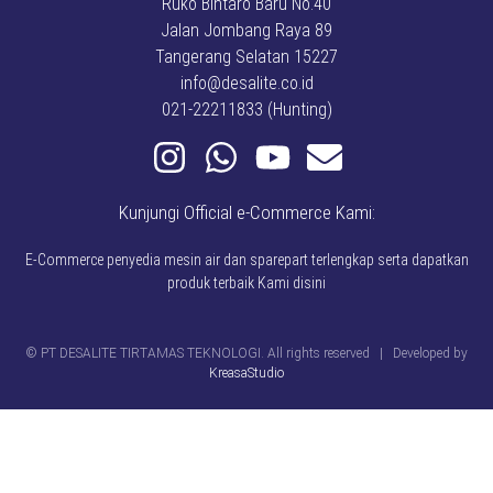
Ruko Bintaro Baru No.40
Jalan Jombang Raya 89
Tangerang Selatan 15227
info@desalite.co.id
021-22211833 (Hunting)
Kunjungi Official e-Commerce Kami:
E-Commerce penyedia mesin air dan sparepart terlengkap serta dapatkan
produk terbaik Kami disini
© PT DESALITE TIRTAMAS TEKNOLOGI. All rights reserved | Developed by
KreasaStudio