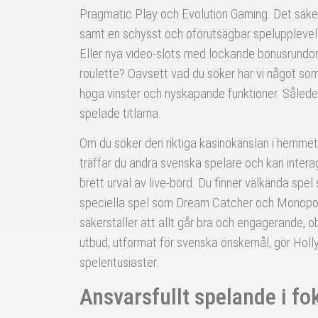
Pragmatic Play och Evolution Gaming. Det säker
samt en schysst och oförutsägbar spelupplevel
Eller nya video-slots med lockande bonusrundor?
roulette? Oavsett vad du söker har vi något som 
höga vinster och nyskapande funktioner. Sålede
spelade titlarna.
Om du söker den riktiga kasinokänslan i hemmet 
träffar du andra svenska spelare och kan interag
brett urval av live-bord. Du finner välkända sp
speciella spel som Dream Catcher och Monopoly 
säkerställer att allt går bra och engagerande, 
utbud, utformat för svenska önskemål, gör Hollywi
spelentusiaster.
Ansvarsfullt spelande i fo