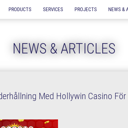
PRODUCTS
SERVICES
PROJECTS
NEWS & 
NEWS & ARTICLES
derhållning Med Hollywin Casino För