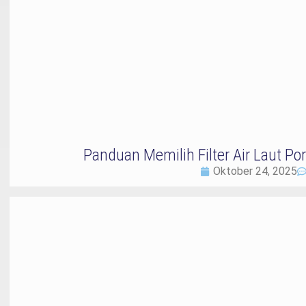
Panduan Memilih Filter Air Laut Po
Oktober 24, 2025