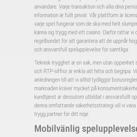
användare. Varje transaktion och alla dina pers
information är fullt privat. Vår plattform är lice
varje spel fungerar som de ska med helt slumpmäss
känna sig trygg med ett casino. Därför rättar vi
regelbundet för att garantera att de uppnår högst
och ansvarsfull spelupplevelse för samtliga.
Teknisk trygghet är en sak, men utan öppenhet sk
och RTP-siffror är enkla att hitta och begripa. Vi
anledningen till att vi alltid tydliggör bonusreg
marknaden kräver mycket på konsumentsäkerhet, 
kundtjänst är dessutom utbildat i ansvarsfullt 
denna omfattande säkerhetsstrategi vill vi vara
trygg partner för ditt nöje.
Mobilvänlig spelupplevels