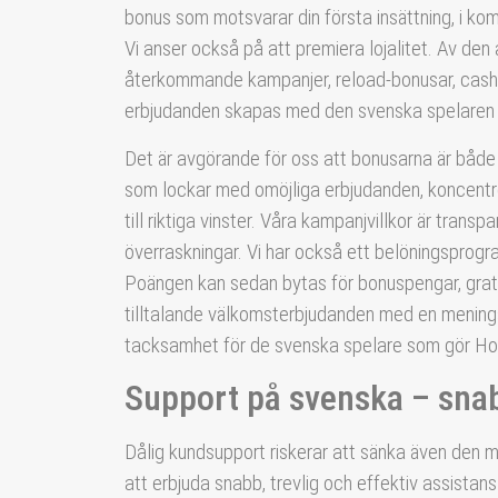
bonus som motsvarar din första insättning, i ko
Vi anser också på att premiera lojalitet. Av den
återkommande kampanjer, reload-bonusar, cashb
erbjudanden skapas med den svenska spelaren i f
Det är avgörande för oss att bonusarna är både fr
som lockar med omöjliga erbjudanden, koncentr
till riktiga vinster. Våra kampanjvillkor är trans
överraskningar. Vi har också ett belöningsprogr
Poängen kan sedan bytas för bonuspengar, grati
tilltalande välkomsterbjudanden med en meningsf
tacksamhet för de svenska spelare som gör Holl
Support på svenska – sna
Dålig kundsupport riskerar att sänka även den me
att erbjuda snabb, trevlig och effektiv assist