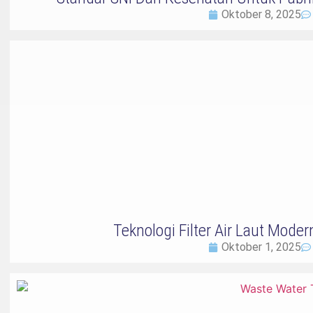
Oktober 8, 2025
Teknologi Filter Air Laut Moder
Oktober 1, 2025