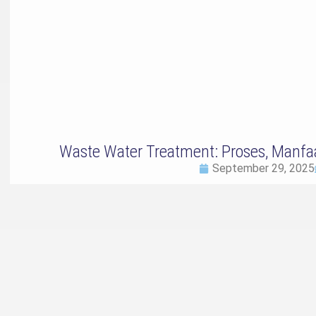
Waste Water Treatment: Proses, Manfa
September 29, 2025