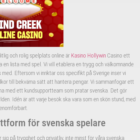
tlig och rolig spelplats online är
Kasino Hollywin
Casino ett
ra en lista med spel. Vi vill etablera en trygg och välkomnande
s med. Eftersom vi inriktar oss specifikt på Sverige inser vi
llkor till bekväma sätt att hantera pengar. Vi sammanfogar ett
erna med ett kundsupportteam som pratar svenska. Det gör
rlden. Idén är att varje besök ska vara som en skön stund, med
 genomförbart.
attform för svenska spelare
sig på trygghet och privatliv, inte minst för våra svenska