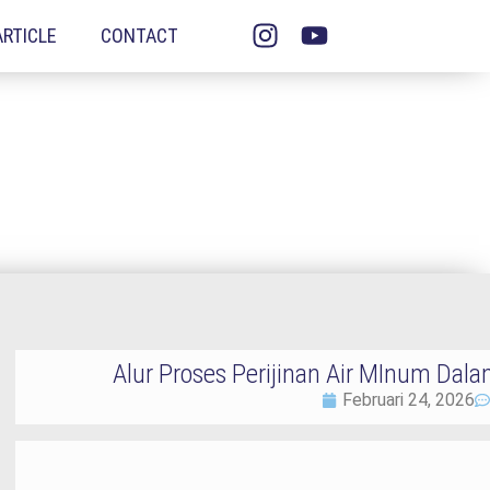
ARTICLE
CONTACT
Alur Proses Perijinan Air MInum D
Februari 24, 2026