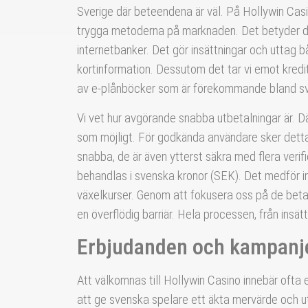
Sverige där beteendena är väl. På Hollywin Casi
trygga metoderna på marknaden. Det betyder dir
internetbanker. Det gör insättningar och uttag
kortinformation. Dessutom det tar vi emot kred
av e-plånböcker som är förekommande bland sv
Vi vet hur avgörande snabba utbetalningar är. Dä
som möjligt. För godkända användare sker detta 
snabba, de är även ytterst säkra med flera verif
behandlas i svenska kronor (SEK). Det medför in
växelkurser. Genom att fokusera oss på de bet
en överflödig barriär. Hela processen, från insätt
Erbjudanden och kampanje
Att välkomnas till Hollywin Casino innebär ofta
att ge svenska spelare ett äkta mervärde och u