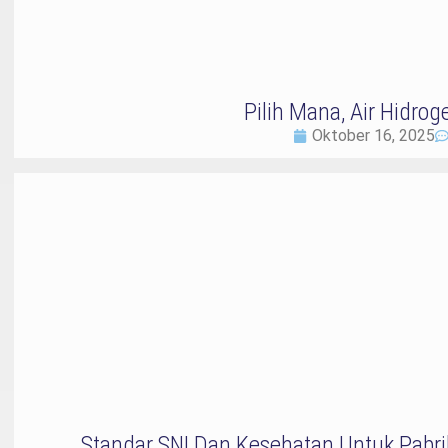
Pilih Mana, Air Hidroge
Oktober 16, 2025
Standar SNI Dan Kesehatan Untuk Pabr