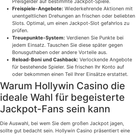
Preisgelder auf bestimmte Jackpot-Spiele.
Freispiele-Angebote:
Wiederkehrende Aktionen mit
unentgeltlichen Drehungen an frischen oder beliebten
Slots. Optimal, um einen Jackpot-Slot gefahrlos zu
prüfen.
Treuepunkte-System:
Verdienen Sie Punkte bei
jedem Einsatz. Tauschen Sie diese später gegen
Bonusguthaben oder andere Vorteile aus.
Reload-Boni und Cashback:
Verlockende Angebote
für bestehende Spieler. Sie frischen Ihr Konto auf
oder bekommen einen Teil Ihrer Einsätze erstattet.
Warum Hollywin Casino die
ideale Wahl für begeisterte
Jackpot-Fans sein kann
Die Auswahl, bei wem Sie dem großen Jackpot jagen,
sollte gut bedacht sein. Hollywin Casino präsentiert eine