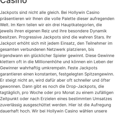
Casino
Jackpots sind nicht alle gleich. Bei Hollywin Casino
präsentieren wir Ihnen die volle Palette dieser aufregenden
Welt. Im Kern teilen wir ein drei Hauptkategorien, die
jeweils ihren eigenen Reiz und ihre besondere Dynamik
besitzen. Progressive Jackpots sind die wahren Stars. Ihr
Jackpot erhöht sich mit jedem Einsatz, den Teilnehmer im
gesamten verbundenen Netzwerk platzieren, bis
irgendwann ein glücklicher Spieler gewinnt. Diese Gewinne
klettern oft in die Millionenhöhe und können ein Leben der
Gewinner wahrhaftig umkrempeln. Feste Jackpots
garantieren einen konstanten, festgelegten Spitzengewinn.
Er steigt nicht an, wird dafür aber oft schneller und öfter
gewonnen. Dann gibt es noch die Drop-Jackpots, die
tagtäglich, pro Woche oder pro Monat zu einem zufälligen
Zeitpunkt oder nach Erzielen eines bestimmten Umsatzes
zuverlässig ausgeschüttet werden. Hier ist die Aufregung
dauerhaft hoch. Wir bei Hollywin Casino wählen unsere