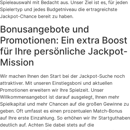
Spieleauswahl mit Bedacht aus. Unser Ziel ist es, für jeden
Spielertyp und jedes Budgetniveau die ertragreichste
Jackpot-Chance bereit zu haben.
Bonusangebote und
Promotionen: Ein extra Boost
für Ihre persönliche Jackpot-
Mission
Wir machen Ihnen den Start bei der Jackpot-Suche noch
attraktiver. Mit unseren Einstiegsboni und aktuellen
Promotionen erweitern wir Ihre Spielzeit. Unser
Willkommensangebot ist darauf ausgelegt, Ihnen mehr
Spielkapital und mehr Chancen auf die großen Gewinne zu
geben. Oft umfasst es einen prozentualen Match-Bonus
auf Ihre erste Einzahlung. So erhöhen wir Ihr Startguthaben
deutlich auf. Achten Sie dabei stets auf die