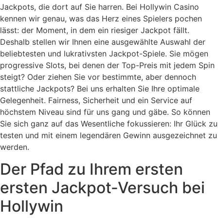
Jackpots, die dort auf Sie harren. Bei Hollywin Casino
kennen wir genau, was das Herz eines Spielers pochen
lässt: der Moment, in dem ein riesiger Jackpot fällt.
Deshalb stellen wir Ihnen eine ausgewählte Auswahl der
beliebtesten und lukrativsten Jackpot-Spiele. Sie mögen
progressive Slots, bei denen der Top-Preis mit jedem Spin
steigt? Oder ziehen Sie vor bestimmte, aber dennoch
stattliche Jackpots? Bei uns erhalten Sie Ihre optimale
Gelegenheit. Fairness, Sicherheit und ein Service auf
höchstem Niveau sind für uns gang und gäbe. So können
Sie sich ganz auf das Wesentliche fokussieren: Ihr Glück zu
testen und mit einem legendären Gewinn ausgezeichnet zu
werden.
Der Pfad zu Ihrem ersten
ersten Jackpot-Versuch bei
Hollywin