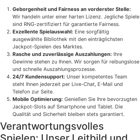
Geborgenheit und Fairness an vorderster Stelle:
Wir handeln unter einer harten Lizenz. Jegliche Spiele
sind RNG-zertifiziert für garantierte Fairness.
Exzellente Spielauswahl:
Eine sorgfältig
ausgewählte Bibliothek mit den einträglichsten
Jackpot-Spielen des Marktes.
Rasche und zuverlässige Auszahlungen:
Ihre
Gewinne stehen zu Ihnen. Wir sorgen für reibungslose
und schnelle Auszahlungsprozesse.
24/7 Kundensupport:
Unser kompetentes Team
steht Ihnen jederzeit per Live-Chat, E-Mail und
Telefon zur Seite.
Mobile Optimierung:
Genießen Sie Ihre bevorzugten
Jackpot-Slots auf Smartphone und Tablet. Die
Qualität und Sicherheit bleiben stets garantiert.
Verantwortungsvolles
Spielen: Unser Leitbild und