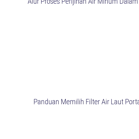
Alur Proses Perijinan Air MInum Dal
Panduan Memilih Filter Air Laut Port