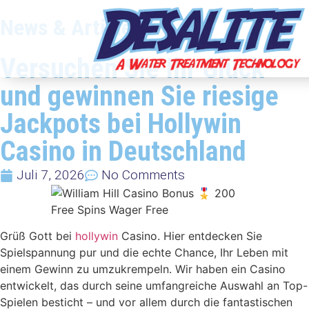
News & Articles
Versuchen Sie Ihr Glück
und gewinnen Sie riesige
Jackpots bei Hollywin
Casino in Deutschland
Juli 7, 2026
No Comments
Grüß Gott bei
hollywin
Casino. Hier entdecken Sie
Spielspannung pur und die echte Chance, Ihr Leben mit
einem Gewinn zu umzukrempeln. Wir haben ein Casino
entwickelt, das durch seine umfangreiche Auswahl an Top-
Spielen besticht – und vor allem durch die fantastischen