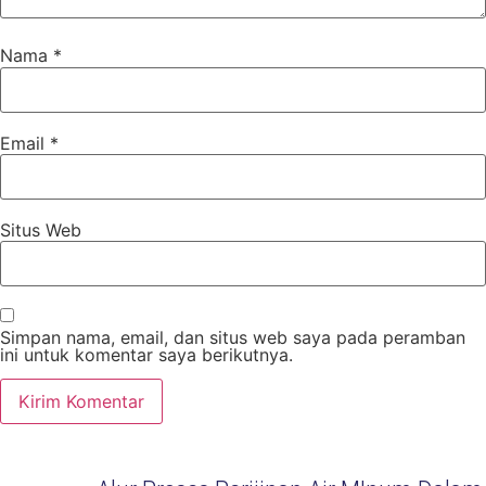
Nama
*
Email
*
Situs Web
Simpan nama, email, dan situs web saya pada peramban
ini untuk komentar saya berikutnya.