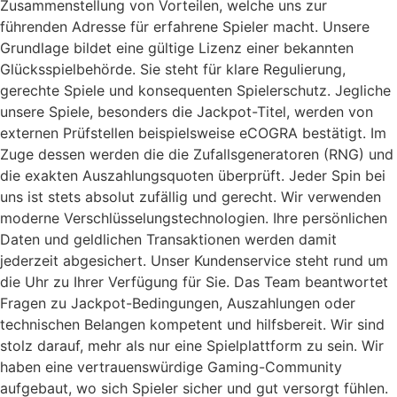
Zusammenstellung von Vorteilen, welche uns zur
führenden Adresse für erfahrene Spieler macht. Unsere
Grundlage bildet eine gültige Lizenz einer bekannten
Glücksspielbehörde. Sie steht für klare Regulierung,
gerechte Spiele und konsequenten Spielerschutz. Jegliche
unsere Spiele, besonders die Jackpot-Titel, werden von
externen Prüfstellen beispielsweise eCOGRA bestätigt. Im
Zuge dessen werden die die Zufallsgeneratoren (RNG) und
die exakten Auszahlungsquoten überprüft. Jeder Spin bei
uns ist stets absolut zufällig und gerecht. Wir verwenden
moderne Verschlüsselungstechnologien. Ihre persönlichen
Daten und geldlichen Transaktionen werden damit
jederzeit abgesichert. Unser Kundenservice steht rund um
die Uhr zu Ihrer Verfügung für Sie. Das Team beantwortet
Fragen zu Jackpot-Bedingungen, Auszahlungen oder
technischen Belangen kompetent und hilfsbereit. Wir sind
stolz darauf, mehr als nur eine Spielplattform zu sein. Wir
haben eine vertrauenswürdige Gaming-Community
aufgebaut, wo sich Spieler sicher und gut versorgt fühlen.