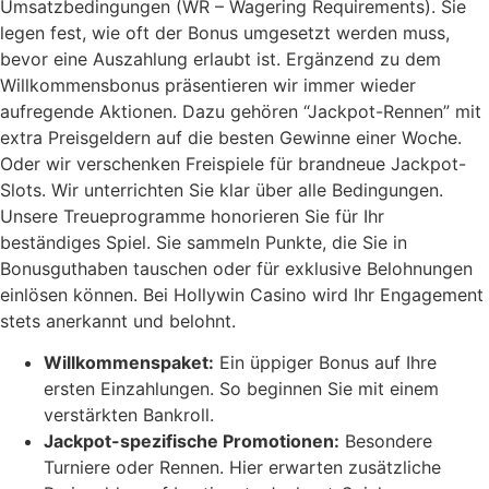
Umsatzbedingungen (WR – Wagering Requirements). Sie
legen fest, wie oft der Bonus umgesetzt werden muss,
bevor eine Auszahlung erlaubt ist. Ergänzend zu dem
Willkommensbonus präsentieren wir immer wieder
aufregende Aktionen. Dazu gehören “Jackpot-Rennen” mit
extra Preisgeldern auf die besten Gewinne einer Woche.
Oder wir verschenken Freispiele für brandneue Jackpot-
Slots. Wir unterrichten Sie klar über alle Bedingungen.
Unsere Treueprogramme honorieren Sie für Ihr
beständiges Spiel. Sie sammeln Punkte, die Sie in
Bonusguthaben tauschen oder für exklusive Belohnungen
einlösen können. Bei Hollywin Casino wird Ihr Engagement
stets anerkannt und belohnt.
Willkommenspaket:
Ein üppiger Bonus auf Ihre
ersten Einzahlungen. So beginnen Sie mit einem
verstärkten Bankroll.
Jackpot-spezifische Promotionen:
Besondere
Turniere oder Rennen. Hier erwarten zusätzliche