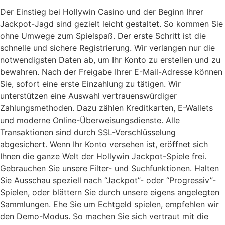
Der Einstieg bei Hollywin Casino und der Beginn Ihrer
Jackpot-Jagd sind gezielt leicht gestaltet. So kommen Sie
ohne Umwege zum Spielspaß. Der erste Schritt ist die
schnelle und sichere Registrierung. Wir verlangen nur die
notwendigsten Daten ab, um Ihr Konto zu erstellen und zu
bewahren. Nach der Freigabe Ihrer E-Mail-Adresse können
Sie, sofort eine erste Einzahlung zu tätigen. Wir
unterstützen eine Auswahl vertrauenswürdiger
Zahlungsmethoden. Dazu zählen Kreditkarten, E-Wallets
und moderne Online-Überweisungsdienste. Alle
Transaktionen sind durch SSL-Verschlüsselung
abgesichert. Wenn Ihr Konto versehen ist, eröffnet sich
Ihnen die ganze Welt der Hollywin Jackpot-Spiele frei.
Gebrauchen Sie unsere Filter- und Suchfunktionen. Halten
Sie Ausschau speziell nach “Jackpot”- oder “Progressiv”-
Spielen, oder blättern Sie durch unsere eigens angelegten
Sammlungen. Ehe Sie um Echtgeld spielen, empfehlen wir
den Demo-Modus. So machen Sie sich vertraut mit die