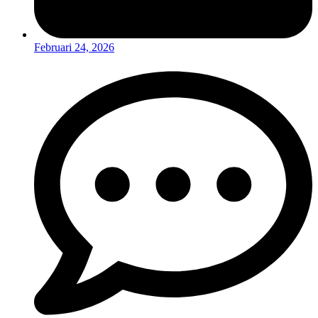
Februari 24, 2026