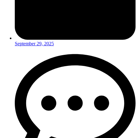
September 29, 2025