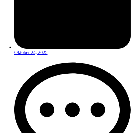
Oktober 24, 2025