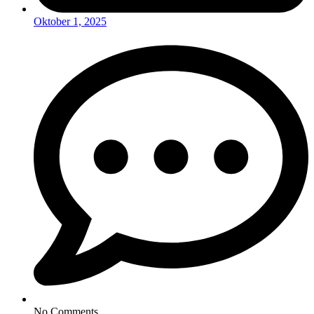
Oktober 1, 2025
No Comments