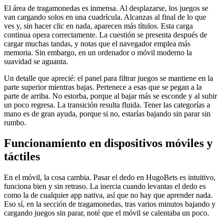
El área de tragamonedas es inmensa. Al desplazarse, los juegos se
van cargando solos en una cuadrícula. Alcanzas al final de lo que
ves y, sin hacer clic en nada, aparecen más títulos. Esta carga
continua opera correctamente. La cuestión se presenta después de
cargar muchas tandas, y notas que el navegador emplea más
memoria. Sin embargo, en un ordenador o móvil moderno la
suavidad se aguanta.
Un detalle que aprecié: el panel para filtrar juegos se mantiene en la
parte superior mientras bajas. Pertenece a esas que se pegan a la
parte de arriba. No estorba, porque al bajar más se esconde y al subir
un poco regresa. La transición resulta fluida. Tener las categorías a
mano es de gran ayuda, porque si no, estarías bajando sin parar sin
rumbo.
Funcionamiento en dispositivos móviles y
táctiles
En el móvil, la cosa cambia. Pasar el dedo en HugoBets es intuitivo,
funciona bien y sin retraso. La inercia cuando levantas el dedo es
como la de cualquier app nativa, así que no hay que aprender nada.
Eso sí, en la sección de tragamonedas, tras varios minutos bajando y
cargando juegos sin parar, noté que el móvil se calentaba un poco.