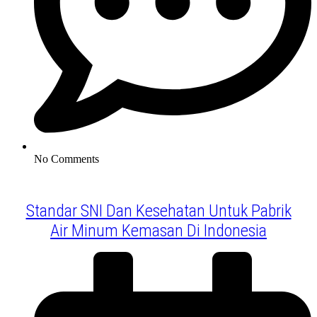
No Comments
Standar SNI Dan Kesehatan Untuk Pabrik
Air Minum Kemasan Di Indonesia