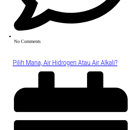
No Comments
Pilih Mana, Air Hidrogen Atau Air Alkali?