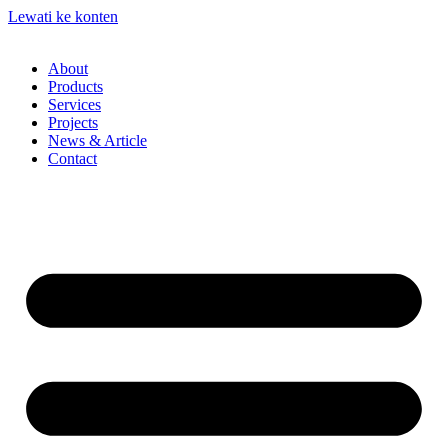
Lewati ke konten
About
Products
Services
Projects
News & Article
Contact