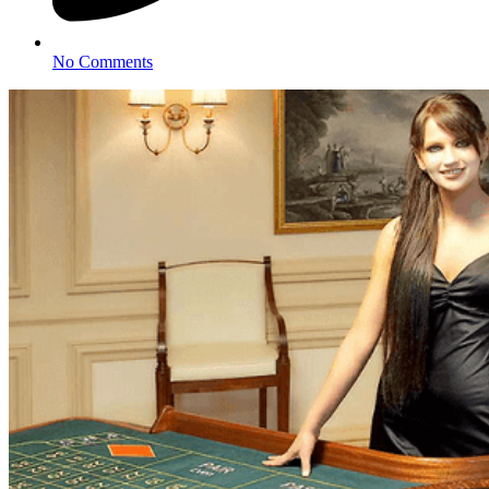
No Comments