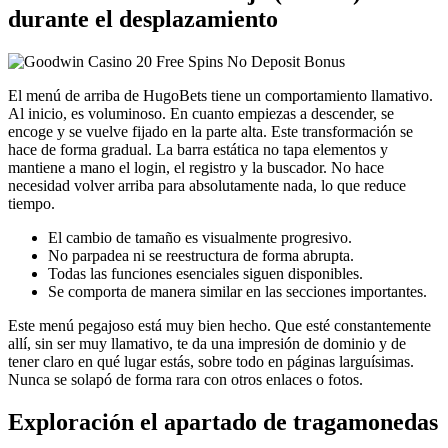
durante el desplazamiento
El menú de arriba de HugoBets tiene un comportamiento llamativo.
Al inicio, es voluminoso. En cuanto empiezas a descender, se
encoge y se vuelve fijado en la parte alta. Este transformación se
hace de forma gradual. La barra estática no tapa elementos y
mantiene a mano el login, el registro y la buscador. No hace
necesidad volver arriba para absolutamente nada, lo que reduce
tiempo.
El cambio de tamaño es visualmente progresivo.
No parpadea ni se reestructura de forma abrupta.
Todas las funciones esenciales siguen disponibles.
Se comporta de manera similar en las secciones importantes.
Este menú pegajoso está muy bien hecho. Que esté constantemente
allí, sin ser muy llamativo, te da una impresión de dominio y de
tener claro en qué lugar estás, sobre todo en páginas larguísimas.
Nunca se solapó de forma rara con otros enlaces o fotos.
Exploración el apartado de tragamonedas