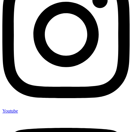
Youtube