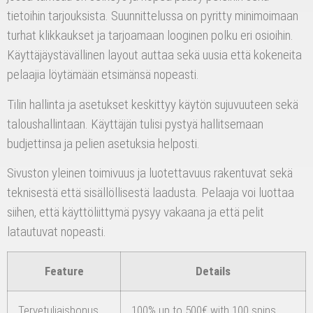
tietoihin tarjouksista. Suunnittelussa on pyritty minimoimaan
turhat klikkaukset ja tarjoamaan looginen polku eri osioihin.
Käyttäjäystävällinen layout auttaa sekä uusia että kokeneita
pelaajia löytämään etsimänsä nopeasti.
Tilin hallinta ja asetukset keskittyy käytön sujuvuuteen sekä
taloushallintaan. Käyttäjän tulisi pystyä hallitsemaan
budjettinsa ja pelien asetuksia helposti.
Sivuston yleinen toimivuus ja luotettavuus rakentuvat sekä
teknisestä että sisällöllisestä laadusta. Pelaaja voi luottaa
siihen, että käyttöliittymä pysyy vakaana ja että pelit
latautuvat nopeasti.
Feature
Details
Tervetuliaisbonus
100% up to 500€ with 100 spins