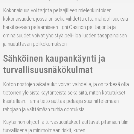
Kokonaisuus voi tarjota pelaajilleen mielenkiintoisen
kokonaisuuden, jossa on sekä viihdettä että mahdollisuuksia
harkitsevaan pelaamiseen. Igni Casinon pelitarjonta ja
ominaisuudet voivat yhdistyä peli-iloa luoden tasapainoisen
ja nautittavan pelikokemuksen.
Sähköinen kaupankäynti ja
turvallisuusnäkökulmat
Koton nostojen aikataulut voivat vaihdella, ja on tärkeää olla
tietoinen yleisistä käytänteistä sekä siitä, miten kotiutukset
käsitellään. Tämä tieto auttaa pelaajia suunnittelemaan
rahojaan ja välttämään turhia odotuksia.
Käytännön ohjeet ja turvasuositukset auttavat pitämään tilin
turvallisena ja minimoimaan riskit, kuten