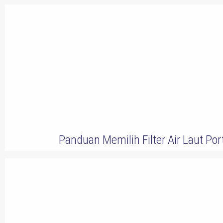
Panduan Memilih Filter Air Laut Po