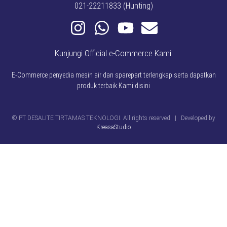
021-22211833 (Hunting)
Kunjungi Official e-Commerce Kami:
E-Commerce penyedia mesin air dan sparepart terlengkap serta dapatkan
produk terbaik Kami disini
© PT DESALITE TIRTAMAS TEKNOLOGI. All rights reserved | Developed by
KreasaStudio