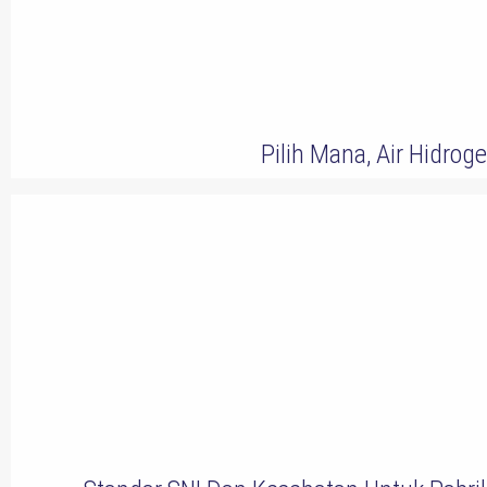
Pilih Mana, Air Hidroge