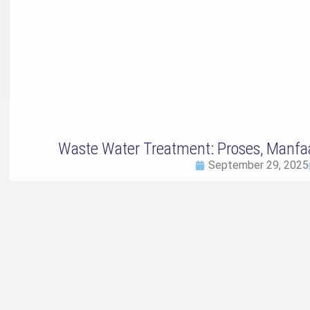
Waste Water Treatment: Proses, Manfa
September 29, 2025