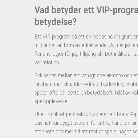
Vad betyder ett VIP-progr
betydelse?
Ett VIP-program på ett onlinecasino är i grunde
mig är det en form av erkännande. Ju mer jag e
fler privilegier får jag tillgång till. Det indikerar 
vår relation.
Skillnaden mellan ett vanligt spelarkonto och e
innebära mer skräddarsydda erbjudanden, snabb
spelar ofta blir detta en betydelsefull del av va
spelupplevelse.
Ur ett konkret perspektiv fungerar ett bra VIP-
casinot har byggt system för att ta hand om si
att sköta och mer tid att rent ut spela, något so