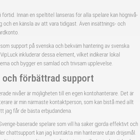
 förtid. Innan en speltitel lanseras för alla spelare kan högnivå-
ning och en känsla av att vara tidigast. Även insättnings- och
ardkonto.
r som support på svenska och bekväm hantering av svenska
VipLuck inkluderar dessa element, vilket indikerar lokal
nerna och bygger en samlad och trivsam upplevelse.
e och förbättrad support
ade nivåer är möjligheten till en egen kontohanterare. Det är
erare är min närmaste kontaktperson, som kan bistå med allt
att jag får de bästa erbjudandena.
 Sverige-baserade spelare som vill ha saker gjorda effektivt och
 eller chattsupport kan jag kontakta min hanterare utan dröjsmål.