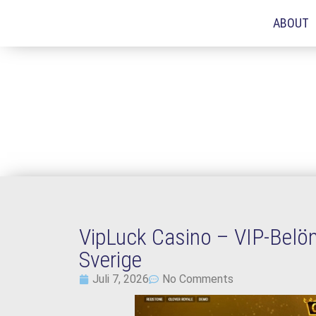
ABOUT
VipLuck Casino – VIP-Belön
Sverige
Juli 7, 2026
No Comments