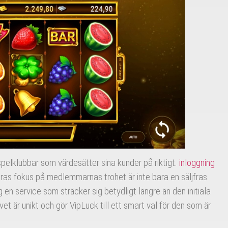
spelklubbar som värdesätter sina kunder på riktigt.
inloggning
ras fokus på medlemmarnas trohet är inte bara en säljfras.
en service som sträcker sig betydligt längre än den initiala
t är unikt och gör VipLuck till ett smart val för den som är