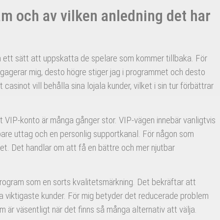
am och av vilken anledning det har
n ett sätt att uppskatta de spelare som kommer tillbaka. För
ngagerar mig, desto högre stiger jag i programmet och desto
att casinot vill behålla sina lojala kunder, vilket i sin tur förbättrar
tt VIP-konto är många gånger stor. VIP-vägen innebär vanligtvis
are uttag och en personlig supportkanal. För någon som
let. Det handlar om att få en bättre och mer njutbar
program som en sorts kvalitetsmärkning. Det bekräftar att
na viktigaste kunder. För mig betyder det reducerade problem
m är väsentligt när det finns så många alternativ att välja.