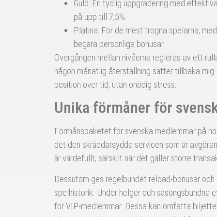
Guld: En tydlig uppgradering med effektiv
på upp till 7,5%.
Platina: För de mest trogna spelarna, me
begära personliga bonusar.
Övergången mellan nivåerna regleras av ett rul
någon månatlig återställning sätter tillbaka mig
position över tid, utan onödig stress.
Unika förmåner för sven
Förmånspaketet för svenska medlemmar på höga 
det den skräddarsydda servicen som är avgörand
är värdefullt, särskilt när det gäller större trans
Dessutom ges regelbundet reload-bonusar och 
spelhistorik. Under helger och säsongsbundna 
för VIP-medlemmar. Dessa kan omfatta biljetter ti