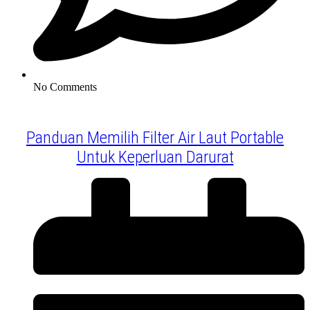
No Comments
Panduan Memilih Filter Air Laut Portable
Untuk Keperluan Darurat