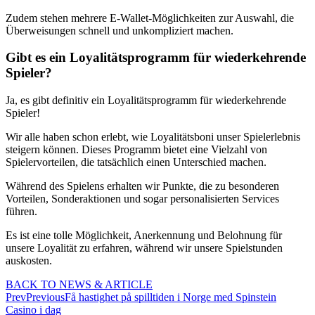
Zudem stehen mehrere E-Wallet-Möglichkeiten zur Auswahl, die
Überweisungen schnell und unkompliziert machen.
Gibt es ein Loyalitätsprogramm für wiederkehrende
Spieler?
Ja, es gibt definitiv ein Loyalitätsprogramm für wiederkehrende
Spieler!
Wir alle haben schon erlebt, wie Loyalitätsboni unser Spielerlebnis
steigern können. Dieses Programm bietet eine Vielzahl von
Spielervorteilen, die tatsächlich einen Unterschied machen.
Während des Spielens erhalten wir Punkte, die zu besonderen
Vorteilen, Sonderaktionen und sogar personalisierten Services
führen.
Es ist eine tolle Möglichkeit, Anerkennung und Belohnung für
unsere Loyalität zu erfahren, während wir unsere Spielstunden
auskosten.
BACK TO NEWS & ARTICLE
Prev
Previous
Få hastighet på spilltiden i Norge med Spinstein
Casino i dag