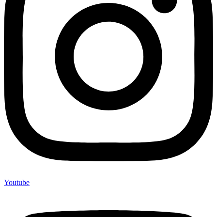
Youtube