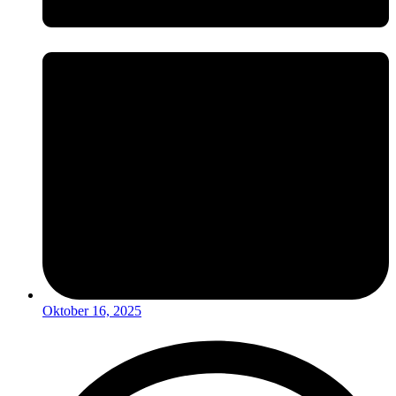
Oktober 16, 2025