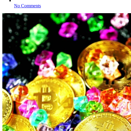
No Comments