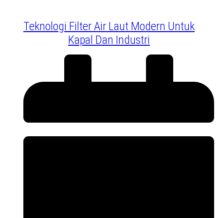
Teknologi Filter Air Laut Modern Untuk
Kapal Dan Industri