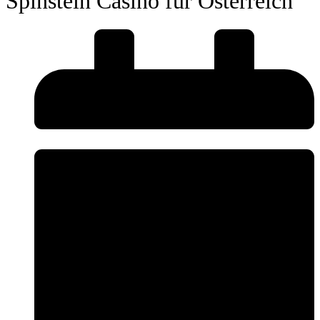
Spinstein Casino für Österreich