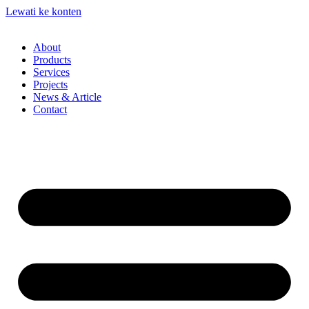
Lewati ke konten
About
Products
Services
Projects
News & Article
Contact