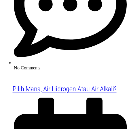
No Comments
Pilih Mana, Air Hidrogen Atau Air Alkali?