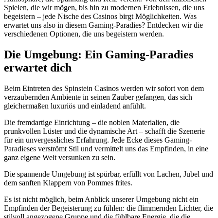
Spielen, die wir mögen, bis hin zu modernen Erlebnissen, die uns
begeistern – jede Nische des Casinos birgt Möglichkeiten. Was
erwartet uns also in diesem Gaming-Paradies? Entdecken wir die
verschiedenen Optionen, die uns begeistern werden.
Die Umgebung: Ein Gaming-Paradies
erwartet dich
Beim Eintreten des Spinstein Casinos werden wir sofort von dem
verzaubernden Ambiente in seinen Zauber gefangen, das sich
gleichermaßen luxuriös und einladend anfühlt.
Die fremdartige Einrichtung – die noblen Materialien, die
prunkvollen Lüster und die dynamische Art – schafft die Szenerie
für ein unvergessliches Erfahrung. Jede Ecke dieses Gaming-
Paradieses verströmt Stil und vermittelt uns das Empfinden, in eine
ganz eigene Welt versunken zu sein.
Die spannende Umgebung ist spürbar, erfüllt von Lachen, Jubel und
dem sanften Klappern von Pommes frites.
Es ist nicht möglich, beim Anblick unserer Umgebung nicht ein
Empfinden der Begeisterung zu fühlen: die flimmernden Lichter, die
stilvoll angezogene Gruppe und die fühlbare Energie, die die