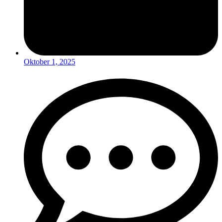
Oktober 1, 2025