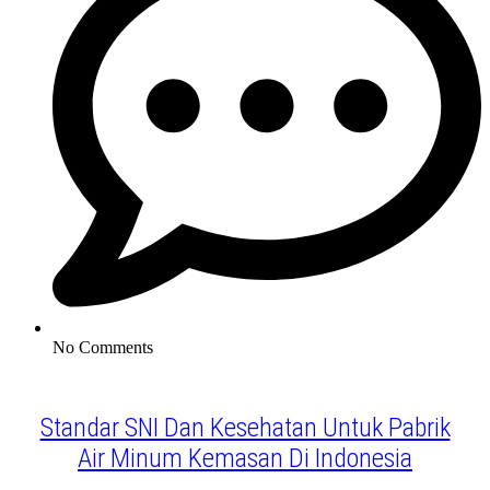
No Comments
Standar SNI Dan Kesehatan Untuk Pabrik
Air Minum Kemasan Di Indonesia