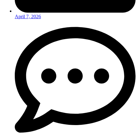
April 7, 2026