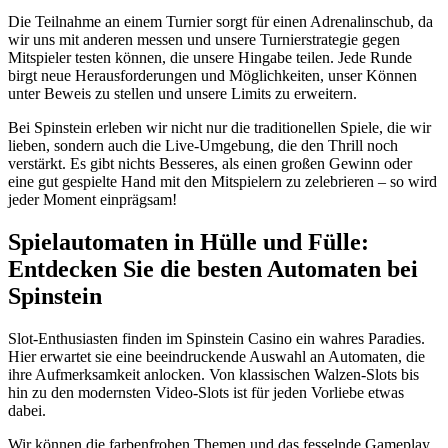
Die Teilnahme an einem Turnier sorgt für einen Adrenalinschub, da
wir uns mit anderen messen und unsere Turnierstrategie gegen
Mitspieler testen können, die unsere Hingabe teilen. Jede Runde
birgt neue Herausforderungen und Möglichkeiten, unser Können
unter Beweis zu stellen und unsere Limits zu erweitern.
Bei Spinstein erleben wir nicht nur die traditionellen Spiele, die wir
lieben, sondern auch die Live-Umgebung, die den Thrill noch
verstärkt. Es gibt nichts Besseres, als einen großen Gewinn oder
eine gut gespielte Hand mit den Mitspielern zu zelebrieren – so wird
jeder Moment einprägsam!
Spielautomaten in Hülle und Fülle:
Entdecken Sie die besten Automaten bei
Spinstein
Slot-Enthusiasten finden im Spinstein Casino ein wahres Paradies.
Hier erwartet sie eine beeindruckende Auswahl an Automaten, die
ihre Aufmerksamkeit anlocken. Von klassischen Walzen-Slots bis
hin zu den modernsten Video-Slots ist für jeden Vorliebe etwas
dabei.
Wir können die farbenfrohen Themen und das fesselnde Gameplay