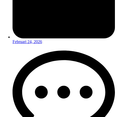
Februari 24, 2026