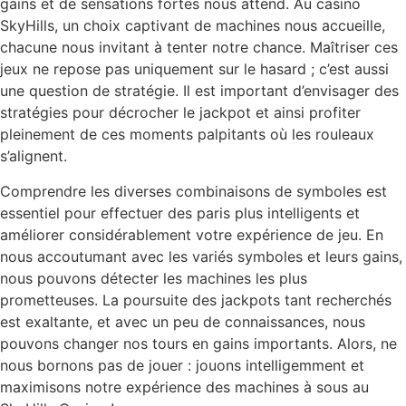
gains et de sensations fortes nous attend. Au casino
SkyHills, un choix captivant de machines nous accueille,
chacune nous invitant à tenter notre chance. Maîtriser ces
jeux ne repose pas uniquement sur le hasard ; c’est aussi
une question de stratégie. Il est important d’envisager des
stratégies pour décrocher le jackpot et ainsi profiter
pleinement de ces moments palpitants où les rouleaux
s’alignent.
Comprendre les diverses combinaisons de symboles est
essentiel pour effectuer des paris plus intelligents et
améliorer considérablement votre expérience de jeu. En
nous accoutumant avec les variés symboles et leurs gains,
nous pouvons détecter les machines les plus
prometteuses. La poursuite des jackpots tant recherchés
est exaltante, et avec un peu de connaissances, nous
pouvons changer nos tours en gains importants. Alors, ne
nous bornons pas de jouer : jouons intelligemment et
maximisons notre expérience des machines à sous au