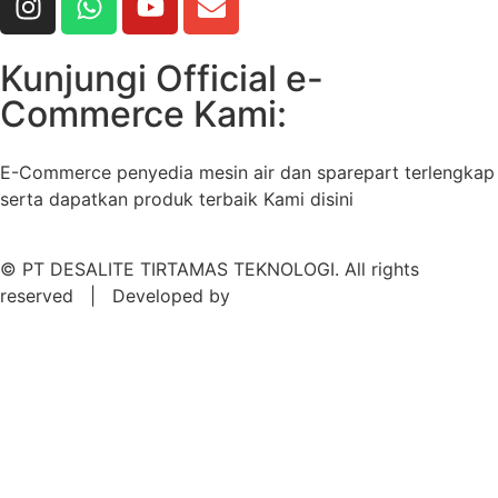
Kunjungi Official e-
Commerce Kami:
E-Commerce penyedia mesin air dan sparepart terlengkap
serta dapatkan produk terbaik Kami disini
© PT DESALITE TIRTAMAS TEKNOLOGI. All rights
reserved | Developed by
KreasaStudio