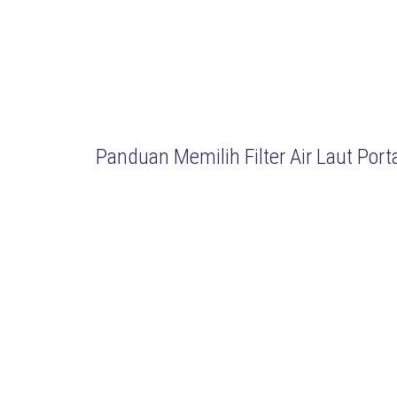
Panduan Memilih Filter Air Laut Port