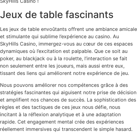
SkyHills Casino !
Jeux de table fascinants
Les jeux de table envoûtants offrent une ambiance amicale
et stimulante qui sublime l’expérience au casino. Au
SkyHills Casino, immergez-vous au cœur de ces espaces
dynamiques où l’excitation est palpable. Que ce soit au
poker, au blackjack ou à la roulette, l’interaction se fait
non seulement entre les joueurs, mais aussi entre eux,
tissant des liens qui améliorent notre expérience de jeu.
Nous pouvons améliorer nos compétences grâce à des
stratégies fascinantes qui aiguisent notre prise de décision
et amplifient nos chances de succès. La sophistication des
règles et des tactiques de ces jeux nous défie, nous
incitant à la réflexion analytique et à une adaptation
rapide. Cet engagement mental crée des expériences
réellement immersives qui transcendent le simple hasard.