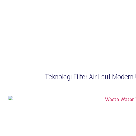
Teknologi Filter Air Laut Modern