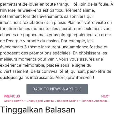
permettant de jouer en toute tranquillité, loin de la foule. À
l’inverse, le week-end est particulièrement animé,
notamment lors des événements saisonniers qui
intensifient l’excitation et le plaisir. Planifier votre visite en
fonction de ces moments clés accroît non seulement vos
chances de gagner, mais vous plonge également au cœur
de l’énergie vibrante du casino. Par exemple, les
événements à thème instaurent une ambiance festive et
proposent des promotions spéciales. En choisissant les
meilleurs moments pour venir, vous vous assurez une
expérience mémorable, placée sous le signe du
divertissement, de la convivialité et, qui sait, peut-être de
quelques gains intéressants. Alors, profitons-en !
BACK TO NEWS & ARTICLE
PREVIOUS
NEXT
Casino AlaWin – Chaque pari vous rapproche de la gagne au Luxembourg
Robocat Casino – Schnelle Auszahlungen und riesige Gewinne in Deutschland
Tinggalkan Balasan