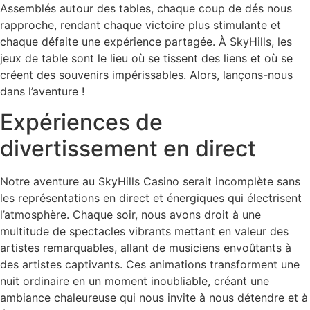
Assemblés autour des tables, chaque coup de dés nous
rapproche, rendant chaque victoire plus stimulante et
chaque défaite une expérience partagée. À SkyHills, les
jeux de table sont le lieu où se tissent des liens et où se
créent des souvenirs impérissables. Alors, lançons-nous
dans l’aventure !
Expériences de
divertissement en direct
Notre aventure au SkyHills Casino serait incomplète sans
les représentations en direct et énergiques qui électrisent
l’atmosphère. Chaque soir, nous avons droit à une
multitude de spectacles vibrants mettant en valeur des
artistes remarquables, allant de musiciens envoûtants à
des artistes captivants. Ces animations transforment une
nuit ordinaire en un moment inoubliable, créant une
ambiance chaleureuse qui nous invite à nous détendre et à