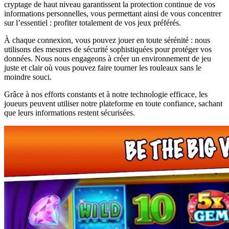
cryptage de haut niveau garantissent la protection continue de vos
informations personnelles, vous permettant ainsi de vous concentrer
sur l’essentiel : profiter totalement de vos jeux préférés.
À chaque connexion, vous pouvez jouer en toute sérénité : nous
utilisons des mesures de sécurité sophistiquées pour protéger vos
données. Nous nous engageons à créer un environnement de jeu
juste et clair où vous pouvez faire tourner les rouleaux sans le
moindre souci.
Grâce à nos efforts constants et à notre technologie efficace, les
joueurs peuvent utiliser notre plateforme en toute confiance, sachant
que leurs informations restent sécurisées.