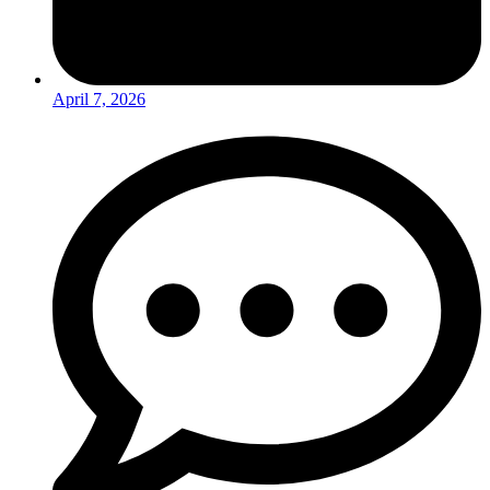
April 7, 2026