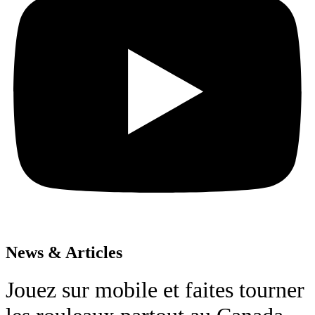
News & Articles
Jouez sur mobile et faites tourner