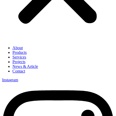
About
Products
Services
Projects
News & Article
Contact
Instagram