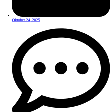
Oktober 24, 2025