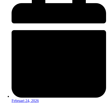
Februari 24, 2026