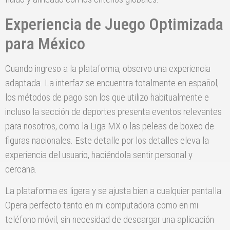
Experiencia de Juego Optimizada
para México
Cuando ingreso a la plataforma, observo una experiencia
adaptada. La interfaz se encuentra totalmente en español,
los métodos de pago son los que utilizo habitualmente e
incluso la sección de deportes presenta eventos relevantes
para nosotros, como la Liga MX o las peleas de boxeo de
figuras nacionales. Este detalle por los detalles eleva la
experiencia del usuario, haciéndola sentir personal y
cercana.
La plataforma es ligera y se ajusta bien a cualquier pantalla.
Opera perfecto tanto en mi computadora como en mi
teléfono móvil, sin necesidad de descargar una aplicación