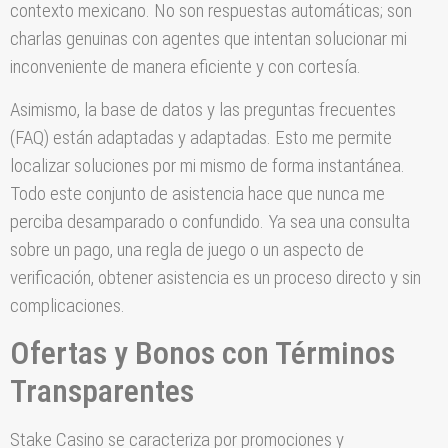
contexto mexicano. No son respuestas automáticas; son
charlas genuinas con agentes que intentan solucionar mi
inconveniente de manera eficiente y con cortesía.
Asimismo, la base de datos y las preguntas frecuentes
(FAQ) están adaptadas y adaptadas. Esto me permite
localizar soluciones por mi mismo de forma instantánea.
Todo este conjunto de asistencia hace que nunca me
perciba desamparado o confundido. Ya sea una consulta
sobre un pago, una regla de juego o un aspecto de
verificación, obtener asistencia es un proceso directo y sin
complicaciones.
Ofertas y Bonos con Términos
Transparentes
Stake Casino se caracteriza por promociones y