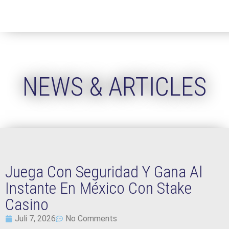
NEWS & ARTICLES
Juega Con Seguridad Y Gana Al
Instante En México Con Stake
Casino
Juli 7, 2026
No Comments