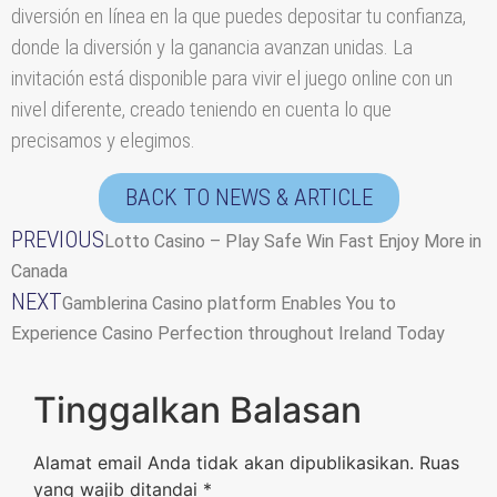
diversión en línea en la que puedes depositar tu confianza,
donde la diversión y la ganancia avanzan unidas. La
invitación está disponible para vivir el juego online con un
nivel diferente, creado teniendo en cuenta lo que
precisamos y elegimos.
BACK TO NEWS & ARTICLE
PREVIOUS
Lotto Casino – Play Safe Win Fast Enjoy More in
Canada
NEXT
Gamblerina Casino platform Enables You to
Experience Casino Perfection throughout Ireland Today
Tinggalkan Balasan
Alamat email Anda tidak akan dipublikasikan.
Ruas
yang wajib ditandai
*