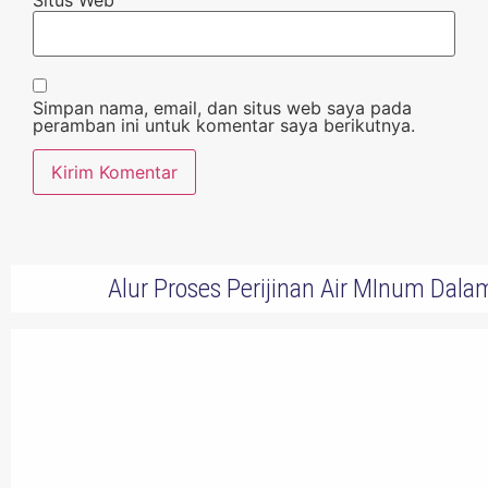
Simpan nama, email, dan situs web saya pada
peramban ini untuk komentar saya berikutnya.
Alur Proses Perijinan Air MInum Da