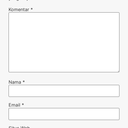
Komentar
*
Nama
*
Email
*
Situs Web