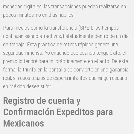
monedas digitales, las transacciones pueden realizarse en
pocos minutos, no en días hábiles.
Para medios como la transferencia (SPEI), los tiempos
continúan siendo atractivos, habitualmente dentro de un día
de trabajo. Esta práctica de retiros rápidos genera una
seguridad inmensa. Yo entiendo que cuando tengo éxito, el
premio lo tendré para mí prácticamente en el acto. De esta
forma, la triunfo en la pantalla se convierte en una ganancia
real, sin esos plazos de espera irritantes que ningún usuario
en México desea sufrir.
Registro de cuenta y
Confirmación Expeditos para
Mexicanos