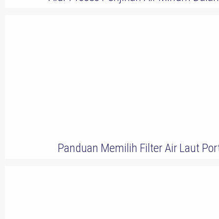
Panduan Memilih Filter Air Laut Po