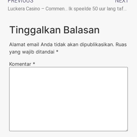
PREVIOUS
NEXT
Luckera Casino – Comment Remporter de Vrais Lots en Belgique
Ik speelde 50 uur lang tafelspellen bij Luckera Casino: waarnemingen vanuit Nederland
Tinggalkan Balasan
Alamat email Anda tidak akan dipublikasikan.
Ruas
yang wajib ditandai
*
Komentar
*