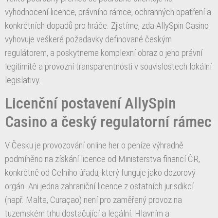
vyhodnocení licence, právního rámce, ochranných opatření a
konkrétních dopadů pro hráče. Zjistíme, zda AllySpin Casino
vyhovuje veškeré požadavky definované českým
regulátorem, a poskytneme komplexní obraz o jeho právní
legitimitě a provozní transparentnosti v souvislostech lokální
legislativy.
Licenční postavení AllySpin
Casino a český regulatorní rámec
V Česku je provozování online her o peníze výhradně
podmíněno na získání licence od Ministerstva financí ČR,
konkrétně od Celního úřadu, který funguje jako dozorový
orgán. Ani jedna zahraniční licence z ostatních jurisdikcí
(např. Malta, Curaçao) není pro zaměřený provoz na
tuzemském trhu dostačující a legální. Hlavním a