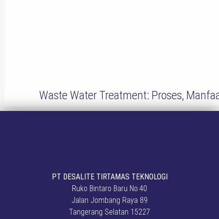
Waste Water Treatment: Proses, Manfaa
PT DESALITE TIRTAMAS TEKNOLOGI
Ruko Bintaro Baru No.40
Jalan Jombang Raya 89
Tangerang Selatan 15227