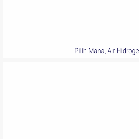
Pilih Mana, Air Hidroge