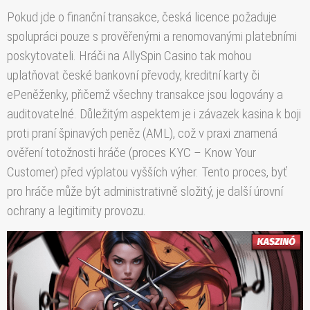
Pokud jde o finanční transakce, česká licence požaduje
spolupráci pouze s prověřenými a renomovanými platebními
poskytovateli. Hráči na AllySpin Casino tak mohou
uplatňovat české bankovní převody, kreditní karty či
ePeněženky, přičemž všechny transakce jsou logovány a
auditovatelné. Důležitým aspektem je i závazek kasina k boji
proti praní špinavých peněz (AML), což v praxi znamená
ověření totožnosti hráče (proces KYC – Know Your
Customer) před výplatou vyšších výher. Tento proces, byť
pro hráče může být administrativně složitý, je další úrovní
ochrany a legitimity provozu.