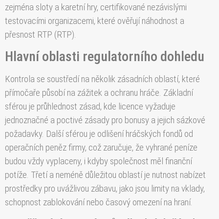
zejména sloty a karetní hry, certifikované nezávislými
testovacími organizacemi, které ověřují náhodnost a
přesnost RTP (RTP).
Hlavní oblasti regulatorního dohledu
Kontrola se soustředí na několik zásadních oblastí, které
přímočaře působí na zážitek a ochranu hráče. Základní
sférou je průhlednost zásad, kde licence vyžaduje
jednoznačné a poctivé zásady pro bonusy a jejich sázkové
požadavky. Další sférou je odlišení hráčských fondů od
operačních peněz firmy, což zaručuje, že vyhrané peníze
budou vždy vyplaceny, i kdyby společnost měl finanční
potíže. Třetí a neméně důležitou oblastí je nutnost nabízet
prostředky pro uvážlivou zábavu, jako jsou limity na vklady,
schopnost zablokování nebo časový omezení na hraní.