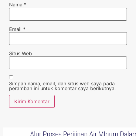
Nama
*
Email
*
Situs Web
Simpan nama, email, dan situs web saya pada
peramban ini untuk komentar saya berikutnya.
Alur Proses Perijinan Air MInum Da