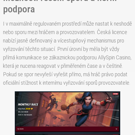
podpora
I v maximálně regulovaném prostředí může nastat k neshodě
nebo sporu mezi hráčem a provozovatelem. Česká licence
nabízí jasně definovaný a vícestupňový mechanismus pro
vyřizování těchto situací. První úrovní by měla být vždy
přímá komunikace se zákaznickou podporou AllySpin Casino,
která je nucena reagovat v přiměřeném čase a v češtině.
Pokud se spor nevyřeší vyřešit přímo, má hráč právo podat
oficiální stížnost k internímu vyřizování sporů provozovatele.