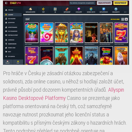
Pro hráče v Česku je zásadní otázkou zabezpečení a
solidnosti, zda online casino, u něhož si hodlají založit účet,
právně působí pod dozorem kompetentních úřadů.
Allyspin
Kasino Desktopové Platformy
Casino se prezentuje jako
platforma orientovaná na český trh, což samozřejmě
navozuje nutnost prozkoumat jeho licenční status a
kompatibilitu s přísnými českými zákony o hazardních hrách.
Tento podrobný přehled se podrobně orientuje na