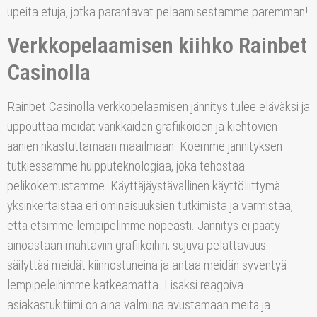
upeita etuja, jotka parantavat pelaamisestamme paremman!
Verkkopelaamisen kiihko Rainbet
Casinolla
Rainbet Casinolla verkkopelaamisen jännitys tulee eläväksi ja
uppouttaa meidät värikkäiden grafiikoiden ja kiehtovien
äänien rikastuttamaan maailmaan. Koemme jännityksen
tutkiessamme huipputeknologiaa, joka tehostaa
pelikokemustamme. Käyttäjäystävällinen käyttöliittymä
yksinkertaistaa eri ominaisuuksien tutkimista ja varmistaa,
että etsimme lempipelimme nopeasti. Jännitys ei pääty
ainoastaan mahtaviin grafiikoihin; sujuva pelattavuus
säilyttää meidät kiinnostuneina ja antaa meidän syventyä
lempipeleihimme katkeamatta. Lisäksi reagoiva
asiakastukitiimi on aina valmiina avustamaan meitä ja