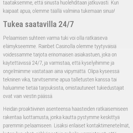
taataksemme, että sinusta huolehditaan jatkuvasti. Kun
kaipaat apua, olemme täällä valmiina tukemaan sinua!
Tukea saatavilla 24/7
Pelaamisen suhteen varma tuki voi olla ratkaiseva
elämykseemme. Rainbet Casinolla olemme tyytyväisiä
voidessamme tarjota erinomaisen asiakastuen, joka on
käytettävissä 24/7, ja varmistaa, että kyselyihimme ja
ongelmiimme vastataan aina viipymättä. Olipa kyseessä
tekninen vika, tarvitsemme apua talletusten kanssa tai
haluamme tietää tarjouksista, omistautuneet tukiedustajat
ovat vain viestin päässä.
Heidän proaktiivinen asenteensa haasteiden ratkaisemiseen
rakentaa luottamusta, jonka kautta pystymme keskittyä
paremmin pelaamiseen. Lisäksi erilaiset kontaktimenetelmät,