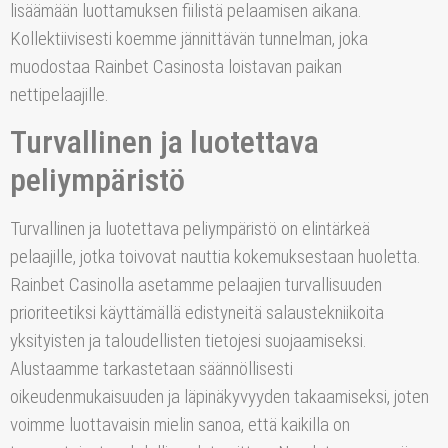
lisäämään luottamuksen fiilistä pelaamisen aikana.
Kollektiivisesti koemme jännittävän tunnelman, joka
muodostaa Rainbet Casinosta loistavan paikan
nettipelaajille.
Turvallinen ja luotettava
peliympäristö
Turvallinen ja luotettava peliympäristö on elintärkeä
pelaajille, jotka toivovat nauttia kokemuksestaan huoletta.
Rainbet Casinolla asetamme pelaajien turvallisuuden
prioriteetiksi käyttämällä edistyneitä salaustekniikoita
yksityisten ja taloudellisten tietojesi suojaamiseksi.
Alustaamme tarkastetaan säännöllisesti
oikeudenmukaisuuden ja läpinäkyvyyden takaamiseksi, joten
voimme luottavaisin mielin sanoa, että kaikilla on