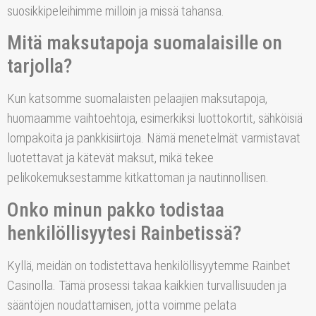
suosikkipeleihimme milloin ja missä tahansa.
Mitä maksutapoja suomalaisille on
tarjolla?
Kun katsomme suomalaisten pelaajien maksutapoja,
huomaamme vaihtoehtoja, esimerkiksi luottokortit, sähköisiä
lompakoita ja pankkisiirtoja. Nämä menetelmät varmistavat
luotettavat ja kätevät maksut, mikä tekee
pelikokemuksestamme kitkattoman ja nautinnollisen.
Onko minun pakko todistaa
henkilöllisyytesi Rainbetissä?
Kyllä, meidän on todistettava henkilöllisyytemme Rainbet
Casinolla. Tämä prosessi takaa kaikkien turvallisuuden ja
sääntöjen noudattamisen, jotta voimme pelata