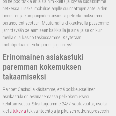
on helppo tutkia erilaisia nimikkeitä ja löytää suosikkimme
hetkessä. Lisäksi mobiilipelaajille suunnattujen anteliaiden
bonusten ja kampanjoiden ansiosta pelikokemuksemme
paranee entisestään. Muutamalla klikkauksella pääsemme
jännittävään pelaamiseen kaikkialla ja aina, ja se on kuin
meillä olisi kasino taskussamme. Käytetään
mobiilipelaamisen helppous ja jännitys!
Erinomainen asiakastuki
paremman kokemuksen
takaamiseksi
Rainbet Casinolla käsitämme, että poikkeuksellinen
asiakastuki on avainasemassa pelikokemuksesi
kehittämisessä. Siksi tarjoamme 24/7-saatavuutta, useita
kieliä
tukevia
tukivaihtoehtoja ja pikaisen ratkaisuprosessin