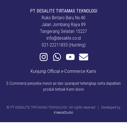
PT DESALITE TIRTAMAS TEKNOLOGI
Ruko Bintaro Baru No.40
Jalan Jombang Raya 89
Tangerang Selatan 15227
info@desalite.co.id
021-22211833 (Hunting)
Kunjungi Official e-Commerce Kami:
E-Commerce penyedia mesin air dan sparepart terlengkap serta dapatkan
produk terbaik Kami disini
© PT DESALITE TIRTAMAS TEKNOLOGI. All rights reserved | Developed by
KreasaStudio