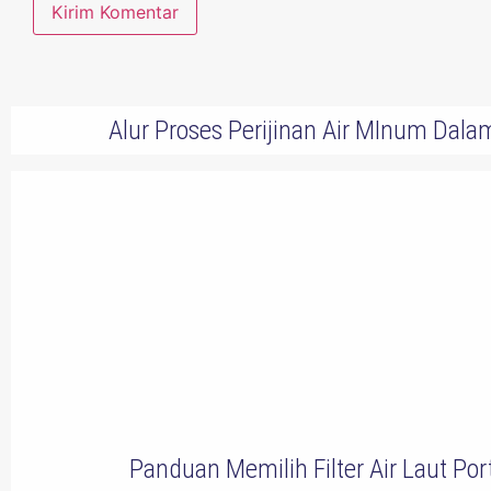
Alur Proses Perijinan Air MInum Da
Panduan Memilih Filter Air Laut Po