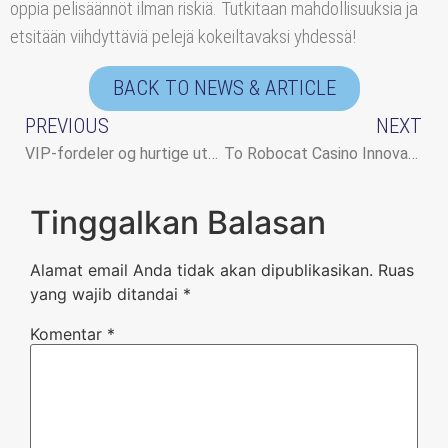
oppia pelisäännöt ilman riskiä. Tutkitaan mahdollisuuksia ja
etsitään viihdyttäviä pelejä kokeiltavaksi yhdessä!
BACK TO NEWS & ARTICLE
PREVIOUS
NEXT
VIP-fordeler og hurtige utbetalinger hos DudeSpin Casino i Norge
Το Robocat Casino Innovation προσφέρει υποστήριξη 24/7 στην Ελλάδα καθ’ όλη τη διάρκεια της ημέρας
Tinggalkan Balasan
Alamat email Anda tidak akan dipublikasikan.
Ruas
yang wajib ditandai
*
Komentar
*