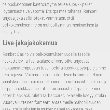
helppokäyttöinen käyttöliittymä tekee suosikkipelien
löytämisestä vaivatonta. Etsitpä mitä tahansa, Rainbet
tarjoaa jokaiselle jotakin, varmistaen, että
pelikokemuksemme on mahdollisimman monipuolinen ja
miellyttävä.
Live-jakajakokemus
Rainbet Casino vie pelikokemuksen uudelle tasolle
houkuttelevilla live-jakajapeleillään, jotka tarjoavat
mukaansatempaavan tavan pelata suosikkipöytäpelejämme
reaaliajassa. Voimme tuntea autenttisen kasinotunnelman
jännityksen suoraan ruuduiltamme ammattimaisten jakajien ja
huippulaadukkaan suoratoiston ansiosta. Olipa mielemme
sitten blackjack, ruletti tai baccarat, jokaiselle löytyy jotakin.
Vuorovaikutteinen formaatti antaa meille mahdollisuuden
keskustella jakajien ja muiden pelaajien kanssa, mikä