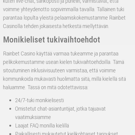
kuten live-chat, sähköposti ja puhelin, varmistavat, että
voimme yhteydenotto sopivimmalla tavalla. Tällainen tuki
parantaa lopulta yleistä pelaamiskokemustamme Rainbet
Casinolla tehden jokaisesta hetkestä miellyttävän.
Monikieliset tukivaihtoehdot
Rainbet Casino käyttää varmaa tukeamme ja parantaa
pelikokemustamme usean kielen tukivaihtoehdoilla. Tämä
sitoutuminen inklusiivisuuteen varmistaa, että voimme
kommunikoida mukavasti huolimatta siitä, millä kielellä sitä
haluamme. Tässä on mitä odotettavissa:
24/7-tuki monikielisesti
Omistetut chat-asiantuntijat, jotka tajuavat
vaatimuksiamme
Laajat FAQ monilla kielillä
Paikallisesti mukautetut kielikohtaiset tarjoukset