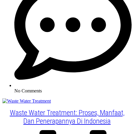
No Comments
Waste Water Treatment: Proses, Manfaat,
Dan Penerapannya Di Indonesia