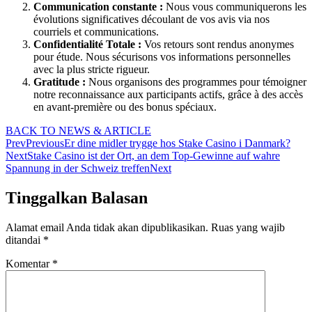
Communication constante :
Nous vous communiquerons les
évolutions significatives découlant de vos avis via nos
courriels et communications.
Confidentialité Totale :
Vos retours sont rendus anonymes
pour étude. Nous sécurisons vos informations personnelles
avec la plus stricte rigueur.
Gratitude :
Nous organisons des programmes pour témoigner
notre reconnaissance aux participants actifs, grâce à des accès
en avant-première ou des bonus spéciaux.
BACK TO NEWS & ARTICLE
Prev
Previous
Er dine midler trygge hos Stake Casino i Danmark?
Next
Stake Casino ist der Ort, an dem Top-Gewinne auf wahre
Spannung in der Schweiz treffen
Next
Tinggalkan Balasan
Alamat email Anda tidak akan dipublikasikan.
Ruas yang wajib
ditandai
*
Komentar
*