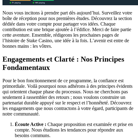
Nous vous incitons à prendre part dès aujourd’hui. Surveillez votre
boîte de réception pour nos premières études. Découvrez la section
dédiée dans votre compte pour partager vos idées. Chaque
contribution est une brique ajoutée à l’édifice. Merci de faire partie
cette aventure. Ensemble, rédigeons les prochaines pages de
l’histoire de Stake Casino, une idée à la fois. L’avenir est entre de
bonnes mains : les vôtres.
Engagements et Clarté : Nos Principes
Fondamentaux
Pour le bon fonctionnement de ce programme, la confiance est
primordiale. Voilà pourquoi nous adhérons à des principes évidents
qui orientent chaque phase du processus. Nous ne cherchons pas
seulement à rassembler des retours ; nous voulons construire un
partenariat durable appuyé sur le respect et l’honnêteté. Découvrez
les engagements que nous contractons à votre égard, participants de
notre communauté.
Écoute Active :
Chaque proposition est examinée et prise en
compte. Nous étudions les tendances pour répondre aux
besoins communs.