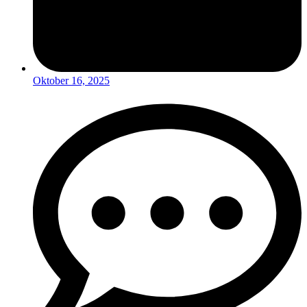
Oktober 16, 2025