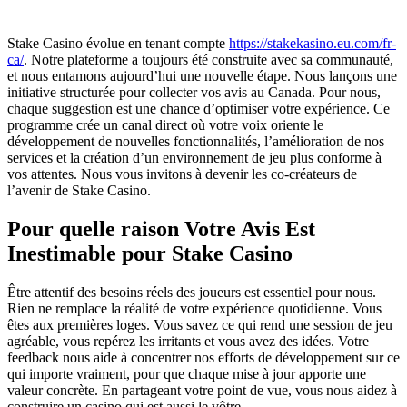
Stake Casino évolue en tenant compte
https://stakekasino.eu.com/fr-
ca/
. Notre plateforme a toujours été construite avec sa communauté,
et nous entamons aujourd’hui une nouvelle étape. Nous lançons une
initiative structurée pour collecter vos avis au Canada. Pour nous,
chaque suggestion est une chance d’optimiser votre expérience. Ce
programme crée un canal direct où votre voix oriente le
développement de nouvelles fonctionnalités, l’amélioration de nos
services et la création d’un environnement de jeu plus conforme à
vos attentes. Nous vous invitons à devenir les co-créateurs de
l’avenir de Stake Casino.
Pour quelle raison Votre Avis Est
Inestimable pour Stake Casino
Être attentif des besoins réels des joueurs est essentiel pour nous.
Rien ne remplace la réalité de votre expérience quotidienne. Vous
êtes aux premières loges. Vous savez ce qui rend une session de jeu
agréable, vous repérez les irritants et vous avez des idées. Votre
feedback nous aide à concentrer nos efforts de développement sur ce
qui importe vraiment, pour que chaque mise à jour apporte une
valeur concrète. En partageant votre point de vue, vous nous aidez à
construire un casino qui est aussi le vôtre.