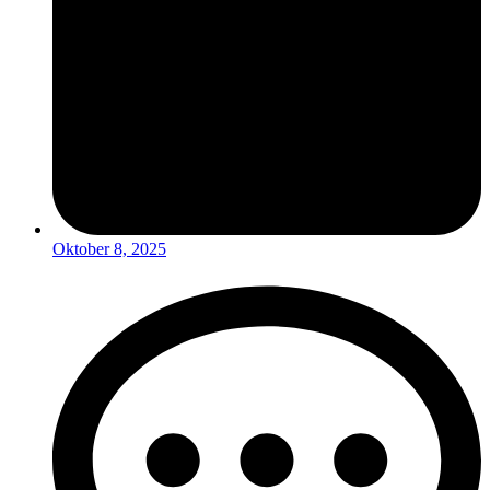
Oktober 8, 2025