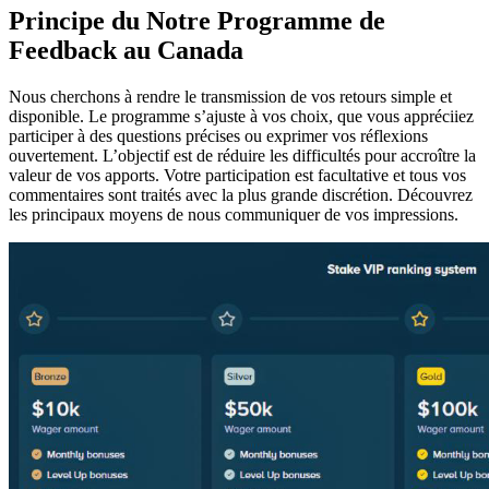
Principe du Notre Programme de
Feedback au Canada
Nous cherchons à rendre le transmission de vos retours simple et
disponible. Le programme s’ajuste à vos choix, que vous appréciiez
participer à des questions précises ou exprimer vos réflexions
ouvertement. L’objectif est de réduire les difficultés pour accroître la
valeur de vos apports. Votre participation est facultative et tous vos
commentaires sont traités avec la plus grande discrétion. Découvrez
les principaux moyens de nous communiquer de vos impressions.