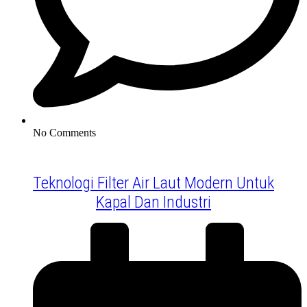
No Comments
Teknologi Filter Air Laut Modern Untuk
Kapal Dan Industri