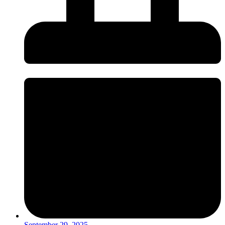
September 29, 2025