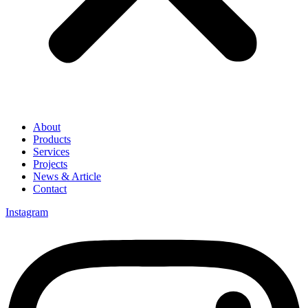
About
Products
Services
Projects
News & Article
Contact
Instagram