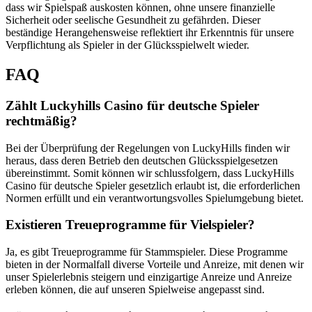
dass wir Spielspaß auskosten können, ohne unsere finanzielle
Sicherheit oder seelische Gesundheit zu gefährden. Dieser
beständige Herangehensweise reflektiert ihr Erkenntnis für unsere
Verpflichtung als Spieler in der Glücksspielwelt wieder.
FAQ
Zählt Luckyhills Casino für deutsche Spieler
rechtmäßig?
Bei der Überprüfung der Regelungen von LuckyHills finden wir
heraus, dass deren Betrieb den deutschen Glücksspielgesetzen
übereinstimmt. Somit können wir schlussfolgern, dass LuckyHills
Casino für deutsche Spieler gesetzlich erlaubt ist, die erforderlichen
Normen erfüllt und ein verantwortungsvolles Spielumgebung bietet.
Existieren Treueprogramme für Vielspieler?
Ja, es gibt Treueprogramme für Stammspieler. Diese Programme
bieten in der Normalfall diverse Vorteile und Anreize, mit denen wir
unser Spielerlebnis steigern und einzigartige Anreize und Anreize
erleben können, die auf unseren Spielweise angepasst sind.