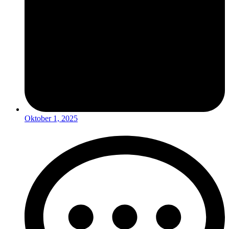
Oktober 1, 2025