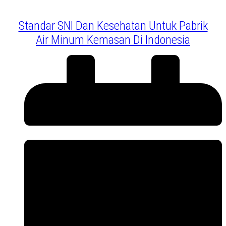
Standar SNI Dan Kesehatan Untuk Pabrik
Air Minum Kemasan Di Indonesia