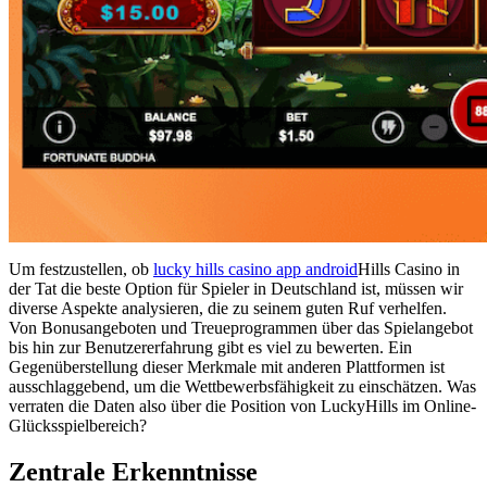
Um festzustellen, ob
lucky hills casino app android
Hills Casino in
der Tat die beste Option für Spieler in Deutschland ist, müssen wir
diverse Aspekte analysieren, die zu seinem guten Ruf verhelfen.
Von Bonusangeboten und Treueprogrammen über das Spielangebot
bis hin zur Benutzererfahrung gibt es viel zu bewerten. Ein
Gegenüberstellung dieser Merkmale mit anderen Plattformen ist
ausschlaggebend, um die Wettbewerbsfähigkeit zu einschätzen. Was
verraten die Daten also über die Position von LuckyHills im Online-
Glücksspielbereich?
Zentrale Erkenntnisse