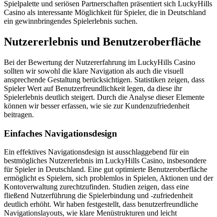
Spielpalette und seriösen Partnerschaften präsentiert sich LuckyHills
Casino als interessante Möglichkeit für Spieler, die in Deutschland
ein gewinnbringendes Spielerlebnis suchen.
Nutzererlebnis und Benutzeroberfläche
Bei der Bewertung der Nutzererfahrung im LuckyHills Casino
sollten wir sowohl die klare Navigation als auch die visuell
ansprechende Gestaltung berücksichtigen. Statistiken zeigen, dass
Spieler Wert auf Benutzerfreundlichkeit legen, da diese ihr
Spielerlebnis deutlich steigert. Durch die Analyse dieser Elemente
können wir besser erfassen, wie sie zur Kundenzufriedenheit
beitragen.
Einfaches Navigationsdesign
Ein effektives Navigationsdesign ist ausschlaggebend für ein
bestmögliches Nutzererlebnis im LuckyHills Casino, insbesondere
für Spieler in Deutschland. Eine gut optimierte Benutzeroberfläche
ermöglicht es Spielern, sich problemlos in Spielen, Aktionen und der
Kontoverwaltung zurechtzufinden. Studien zeigen, dass eine
fließend Nutzerführung die Spielerbindung und -zufriedenheit
deutlich erhöht. Wir haben festgestellt, dass benutzerfreundliche
Navigationslayouts, wie klare Menüstrukturen und leicht