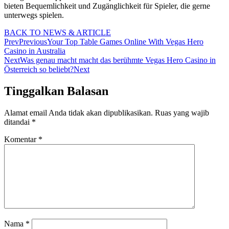
bieten Bequemlichkeit und Zugänglichkeit für Spieler, die gerne
unterwegs spielen.
BACK TO NEWS & ARTICLE
Prev
Previous
Your Top Table Games Online With Vegas Hero
Casino in Australia
Next
Was genau macht macht das berühmte Vegas Hero Casino in
Österreich so beliebt?
Next
Tinggalkan Balasan
Alamat email Anda tidak akan dipublikasikan.
Ruas yang wajib
ditandai
*
Komentar
*
Nama
*