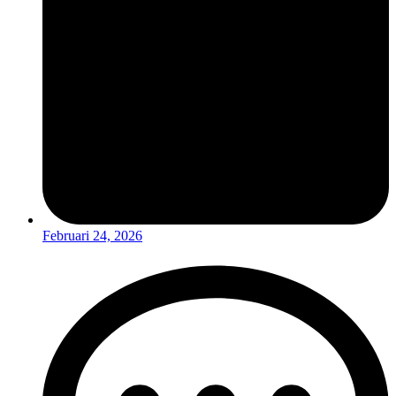
Februari 24, 2026