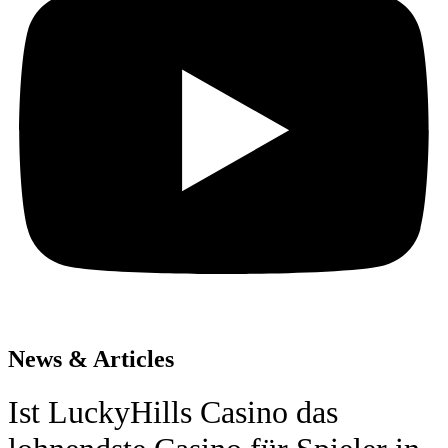
News & Articles
Ist LuckyHills Casino das