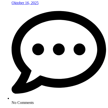
Oktober 16, 2025
No Comments