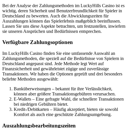
Bei der Analyse der Zahlungsmethoden im LuckyHills Casino ist es
wichtig, deren Sicherheit und Benutzerfreundlichkeit für Spieler in
Deutschland zu bewerten. Auch die Abwicklungszeiten für
Auszahlungen können das Spielerlebnis maßgeblich beeinflussen.
Lassen Sie uns diese Aspekte betrachten, um festzustellen, inwiefern
sie unseren Ansprüchen und Bedürfnissen entsprechen.
Verfügbare Zahlungsoptionen
Im LuckyHills Casino finden Sie eine umfassende Auswahl an
Zahlungsmethoden, die speziell auf die Bedürfnisse von Spielern in
Deutschland angepasst sind. Jede Methode legt Wert auf
Finanzsicherheit und gewährleistet zügige und zuverlässige
Transaktionen. Wir haben die Optionen geprüft und drei besonders
beliebte Methoden ausgewählt:
Banküberweisungen – bekannt für ihre Verlässlichkeit,
können aber größere Transaktionsgebühren verursachen.
E-Wallets – Eine gefragte Wahl, die schnellere Transaktionen
bei niedrigen Gebühren bietet.
Kredit-/Debitkarten – Häufig akzeptiert, bieten sie sowohl
Komfort als auch eine geschützte Zahlungsumgebung.
Auszahlungsbearbeitungszeiten