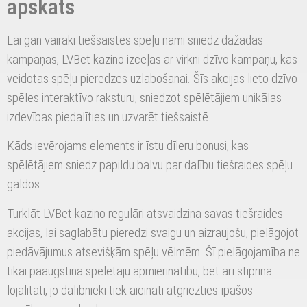
apskats
Lai gan vairāki tiešsaistes spēļu nami sniedz dažādas
kampaņas, LVBet kazino izceļas ar virkni dzīvo kampaņu, kas
veidotas spēļu pieredzes uzlabošanai. Šīs akcijas lieto dzīvo
spēles interaktīvo raksturu, sniedzot spēlētājiem unikālas
izdevības piedalīties un uzvarēt tiešsaistē.
Kāds ievērojams elements ir īstu dīleru bonusi, kas
spēlētājiem sniedz papildu balvu par dalību tiešraides spēļu
galdos.
Turklāt LVBet kazino regulāri atsvaidzina savas tiešraides
akcijas, lai saglabātu pieredzi svaigu un aizraujošu, pielāgojot
piedāvājumus atsevišķām spēļu vēlmēm. Šī pielāgojamība ne
tikai paaugstina spēlētāju apmierinātību, bet arī stiprina
lojalitāti, jo dalībnieki tiek aicināti atgriezties īpašos