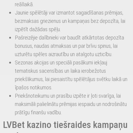
reāllaikā.
Jaunie spēlētāji var izmantot sagaidīšanas prēmijas,
bezmaksas griezienus un kampaņas bez depozīta, lai
izpētīt dažādas spēļu.
Pašreizējie dalībnieki var baudīt atkārtotas depozīta
bonusus, naudas atmaksas un par brīvu spinus, lai
uzturētu spēles aizrautību un atalgotu uzticību.
Sezonas akcijas un speciāli pasākumi iekļauj
tematiskus sacensības un laika ierobežotus
priekšlikumus, lai piesaistītu spēlētājus svētku laikā un
īpašos notikumos.
Priekšnoteikumu un prasību izpēte ir ļoti svarīga, lai
maksimāli palielinātu prēmijas iespaidu un nodrošinātu
prātīgu finanšu vadību.
LVBet kazino tiešraides kampaņu