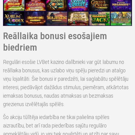
Reāllaika bonusi esošajiem
biedriem
Regulāri esošie LVBet kazino dalībnieki var gūt labumu no
reāllaika bonusus, kas uzlabo viņu spēļu pieredzi un atalgo
viņu lojalitāti. Šie bonusi ir paredzēti, lai saglabātu spēlētāju
interesi, piedāvājot dažādus stimulus, piemēram, atkārtotas
iemaksas bonusus, naudas atmaksas un bezmaksas
griezienus izvēlētajās spēlēs.
Šo akciju tūlītēja iedarbība ne tikai palielina spēles
aizrautību, bet arī rada piederības sajūtu regulāro
apmeklētāju vidū, jo viņi tiek novērtēti un atzīti par savu