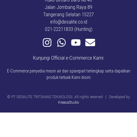
Jalan Jombang Raya 89
Tangerang Selatan 15227
info@desalite.co.id
021-22211833 (Hunting)
Kunjungi Official e-Commerce Kami:
E-Commerce penyedia mesin air dan sparepart terlengkap serta dapatkan
produk terbaik Kami disini
© PT DESALITE TIRTAMAS TEKNOLOGI. All rights reserved | Developed by
KreasaStudio