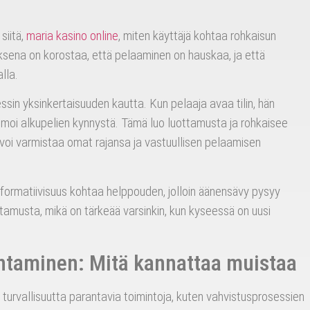
siitä,
maria kasino online
, miten käyttäjä kohtaa rohkaisun
ksena on korostaa, että pelaaminen on hauskaa, ja että
lla.
ssin yksinkertaisuuden kautta. Kun pelaaja avaa tilin, hän
nimoi alkupelien kynnystä. Tämä luo luottamusta ja rohkaisee
voi varmistaa omat rajansa ja vastuullisen pelaamisen
nformatiivisuus kohtaa helppouden, jolloin äänensävy pysyy
tamusta, mikä on tärkeää varsinkin, kun kyseessä on uusi
taminen: Mitä kannattaa muistaa
ä turvallisuutta parantavia toimintoja, kuten vahvistusprosessien