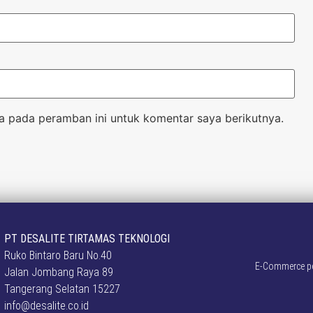
a pada peramban ini untuk komentar saya berikutnya.
PT DESALITE TIRTAMAS TEKNOLOGI
Ruko Bintaro Baru No.40
E-Commerce pen
Jalan Jombang Raya 89
Tangerang Selatan 15227
info@desalite.co.id