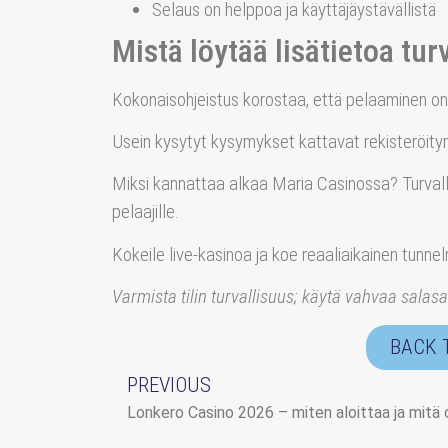
Selaus on helppoa ja käyttäjäystävällistä
Mistä löytää lisätietoa tur
Kokonaisohjeistus korostaa, että pelaaminen on 
Usein kysytyt kysymykset kattavat rekisteröitym
Miksi kannattaa alkaa Maria Casinossa? Turvall
pelaajille.
Kokeile live-kasinoa ja koe reaaliaikainen tunnel
Varmista tilin turvallisuus; käytä vahvaa salasa
BACK 
PREVIOUS