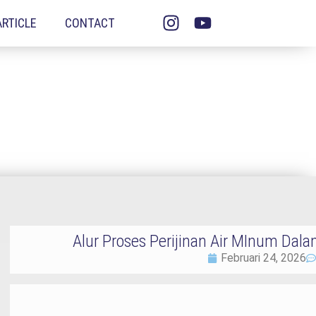
ARTICLE
CONTACT
Alur Proses Perijinan Air MInum D
Februari 24, 2026