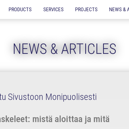
PRODUCTS
SERVICES
PROJECTS
NEWS & 
NEWS & ARTICLES
u Sivustoon Monipuolisesti
keleet: mistä aloittaa ja mitä