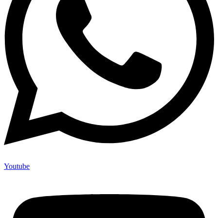
Youtube