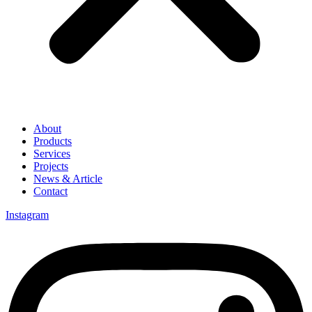
About
Products
Services
Projects
News & Article
Contact
Instagram