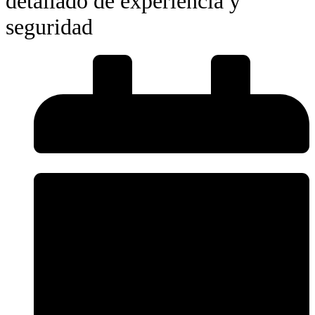
detallado de experiencia y
seguridad