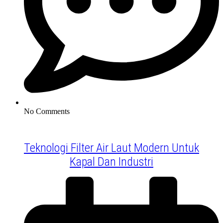
No Comments
Teknologi Filter Air Laut Modern Untuk
Kapal Dan Industri