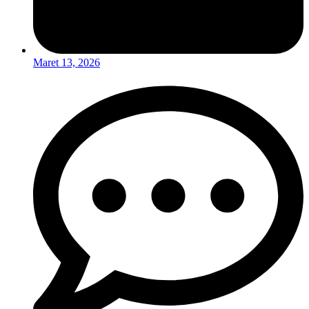
Maret 13, 2026