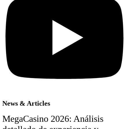
News & Articles
MegaCasino 2026: Análisis