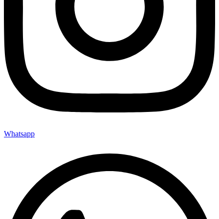
Whatsapp