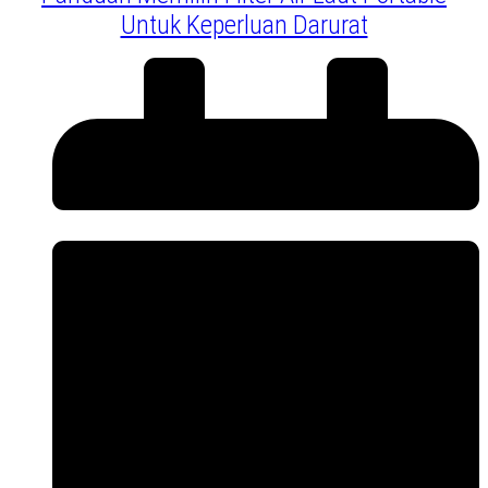
Untuk Keperluan Darurat