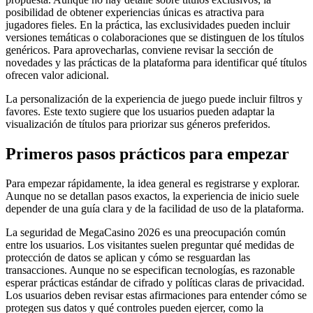
posibilidad de obtener experiencias únicas es atractiva para
jugadores fieles. En la práctica, las exclusividades pueden incluir
versiones temáticas o colaboraciones que se distinguen de los títulos
genéricos. Para aprovecharlas, conviene revisar la sección de
novedades y las prácticas de la plataforma para identificar qué títulos
ofrecen valor adicional.
La personalización de la experiencia de juego puede incluir filtros y
favores. Este texto sugiere que los usuarios pueden adaptar la
visualización de títulos para priorizar sus géneros preferidos.
Primeros pasos prácticos para empezar
Para empezar rápidamente, la idea general es registrarse y explorar.
Aunque no se detallan pasos exactos, la experiencia de inicio suele
depender de una guía clara y de la facilidad de uso de la plataforma.
La seguridad de MegaCasino 2026 es una preocupación común
entre los usuarios. Los visitantes suelen preguntar qué medidas de
protección de datos se aplican y cómo se resguardan las
transacciones. Aunque no se especifican tecnologías, es razonable
esperar prácticas estándar de cifrado y políticas claras de privacidad.
Los usuarios deben revisar estas afirmaciones para entender cómo se
protegen sus datos y qué controles pueden ejercer, como la