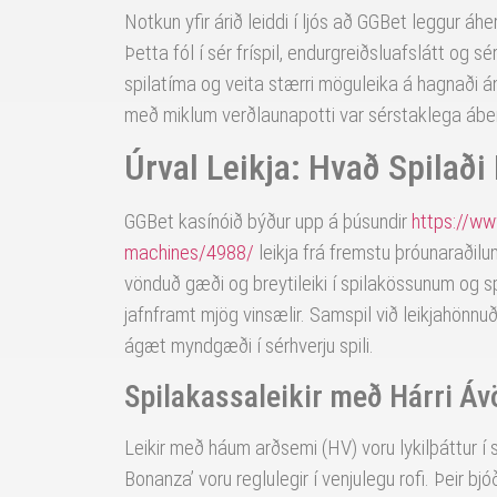
Notkun yfir árið leiddi í ljós að GGBet leggur áhe
Þetta fól í sér fríspil, endurgreiðsluafslátt og 
spilatíma og veita stærri möguleika á hagnaði á
með miklum verðlaunapotti var sérstaklega ábe
Úrval Leikja: Hvað Spilað
GGBet kasínóið býður upp á þúsundir
https://ww
machines/4988/
leikja frá fremstu þróunaraðilum
vönduð gæði og breytileiki í spilakössunum og sp
jafnframt mjög vinsælir. Samspil við leikjahönn
ágæt myndgæði í sérhverju spili.
Spilakassaleikir með Hárri Á
Leikir með háum arðsemi (HV) voru lykilþáttur í s
Bonanza’ voru reglulegir í venjulegu rofi. Þeir bj