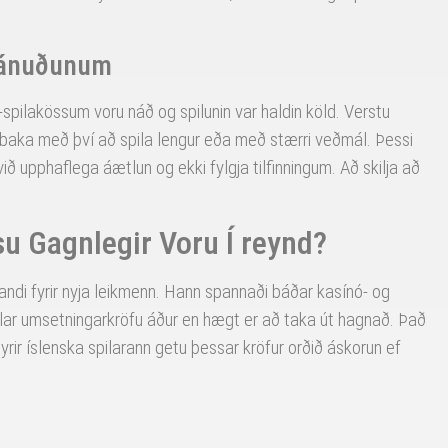
Mánuðunum
-spilakössum voru náð og spilunin var haldin köld. Verstu
l baka með því að spila lengur eða með stærri veðmál. Þessi
ið upphaflega áætlun og ekki fylgja tilfinningum. Að skilja að
su Gagnlegir Voru Í reynd?
ndi fyrir nyja leikmenn. Hann spannaði báðar kasínó- og
illar umsetningarkröfu áður en hægt er að taka út hagnað. Það
yrir íslenska spilarann getu þessar kröfur orðið áskorun ef