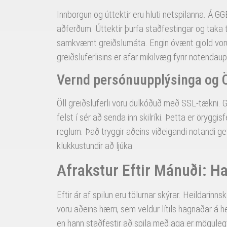
Innborgun og úttektir eru hluti netspilanna. Á
aðferðum. Úttektir þurfa staðfestingar og taka t
samkvæmt greiðslumáta. Engin óvænt gjöld voru a
greiðsluferlisins er afar mikilvæg fyrir notendaup
Vernd persónuupplýsinga og 
Öll greiðsluferli voru dulkóðuð með SSL-tækni. 
felst í sér að senda inn skilríki. Þetta er öryggis
reglum. Það tryggir aðeins viðeigandi notandi geti
klukkustundir að ljúka.
Afrakstur Eftir Mánuði: H
Eftir ár af spilun eru tölurnar skýrar. Heildarin
voru aðeins hærri, sem veldur lítils hagnaðar á h
en hann staðfestir að spila með aga er mögulegt.