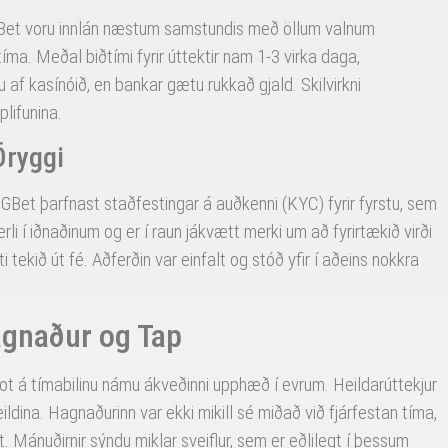
 GGBet voru innlán næstum samstundis með öllum valnum
íma. Meðal biðtími fyrir úttektir nam 1-3 virka daga,
f kasínóið, en bankar gætu rukkað gjald. Skilvirkni
plifunina.
Öryggi
GGBet þarfnast staðfestingar á auðkenni (KYC) fyrir fyrstu, sem
ferli í iðnaðinum og er í raun jákvætt merki um að fyrirtækið virði
 tekið út fé. Aðferðin var einfalt og stóð yfir í aðeins nokkra
agnaður og Tap
nskot á tímabilinu námu ákveðinni upphæð í evrum. Heildarúttekjur
eildina. Hagnaðurinn var ekki mikill sé miðað við fjárfestan tíma,
 Mánuðirnir sýndu miklar sveiflur, sem er eðlilegt í þessum