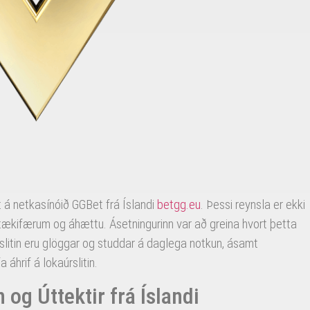
tt á netkasínóið GGBet frá Íslandi
betgg.eu
. Þessi reynsla er ekki
 tækifærum og áhættu. Ásetningurinn var að greina hvort þetta
 Úrslitin eru glöggar og studdar á daglega notkun, ásamt
áhrif á lokaúrslitin.
n og Úttektir frá Íslandi