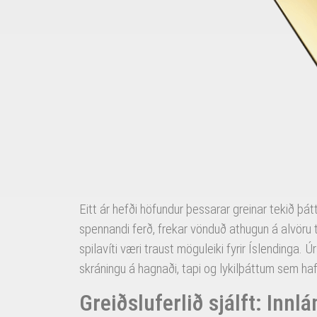
Eitt ár hefði höfundur þessarar greinar tekið þá
spennandi ferð, frekar vönduð athugun á alvöru
spilavíti væri traust möguleiki fyrir Íslendinga.
skráningu á hagnaði, tapi og lykilþáttum sem hafa 
Greiðsluferlið sjálft: Innlá