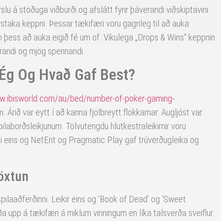
rslu á stöðuga viðburði og afslátt fyrir þáverandi viðskiptavini.
sérstaka keppni. Þessar tækifæri voru gagnleg til að auka
n þess að auka eigið fé um of. Vikulega „Drops & Wins“ keppnin
randi og mjög spennandi.
i Ég Og Hvað Gaf Best?
w.ibisworld.com/au/bed/number-of-poker-gaming-
. Árið var eytt í að kanna fjölbreytt flokkarnar. Augljóst var
ilaborðsleikjunum. Tölvutengdu hlutkestraleikirnir voru
uði eins og NetEnt og Pragmatic Play gaf trúverðugleika og
vöxtun
pilaaðferðinni. Leikir eins og ‘Book of Dead’ og ‘Sweet
óða upp á tækifæri á miklum vinningum en líka talsverða sveiflur.