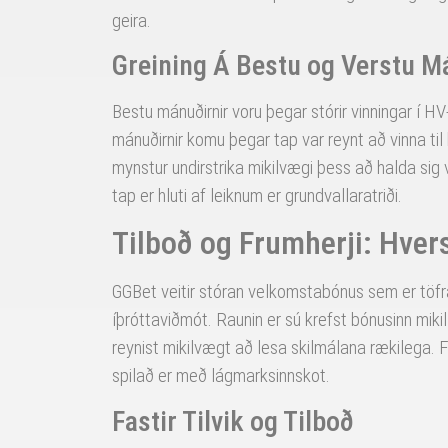
geira.
Greining Á Bestu og Verstu 
Bestu mánuðirnir voru þegar stórir vinningar í HV
mánuðirnir komu þegar tap var reynt að vinna ti
mynstur undirstrika mikilvægi þess að halda sig v
tap er hluti af leiknum er grundvallaratriði.
Tilboð og Frumherji: Hver
GGBet veitir stóran velkomstabónus sem er töfra
íþróttaviðmót. Raunin er sú krefst bónusinn mik
reynist mikilvægt að lesa skilmálana rækilega. F
spilað er með lágmarksinnskot.
Fastir Tilvik og Tilboð