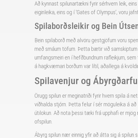
Að kynnast spilunartækni fyrir sérhvern leik, ein
eiginleika, eins og í ‘Gates of Olympus’, voru jafn
Spilaborðsleikir og Bein Útse
Bein spilaborð með alvöru gestgjöfum voru spenna
með smáum töfum. Þetta bætir við samskiptum o
umfangsmeiri en í hefðbundnum rafleikjum, sem t
á hagkvæmari borðum var lítil, aðallega á kvöldi
Spilavenjur og Ábyrgðarful
Örugg spilun er meginatriði fyrir hvern spila á 
viðhalda stjórn. Þetta felur í sér möguleika á að
útilokun. Að nota þessi tæki frá upphafi er mjög 
ofspilun.
Ábyrg spilun nær einnig yfir að átta sig á spilun