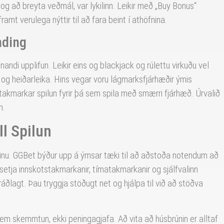
s og að breyta veðmál, var lykilinn. Leikir með „Buy Bonus“
framt verulega nýttir til að fara beint í athöfnina.
nding
ndi upplifun. Leikir eins og blackjack og rúlettu virkuðu vel
g heiðarleika. Hins vegar voru lágmarksfjárhæðir ýmis
akmarkar spilun fyrir þá sem spila með smærri fjárhæð. Úrvalið
n.
l Spilun
netinu. GGBet býður upp á ýmsar tæki til að aðstoða notendum að
 setja innskotstakmarkanir, tímatakmarkanir og sjálfvalinn
ráðlagt. Þau tryggja stöðugt net og hjálpa til við að stöðva
 sem skemmtun, ekki peningagjafa. Að vita að húsbrúnin er alltaf