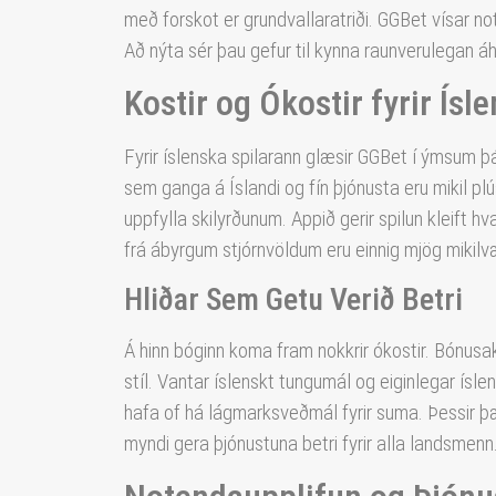
með forskot er grundvallaratriði. GGBet vísar 
Að nýta sér þau gefur til kynna raunverulegan áh
Kostir og Ókostir fyrir Ísl
Fyrir íslenska spilarann glæsir GGBet í ýmsum þát
sem ganga á Íslandi og fín þjónusta eru mikil plú
uppfylla skilyrðunum. Appið gerir spilun kleift h
frá ábyrgum stjórnvöldum eru einnig mjög mikilvæ
Hliðar Sem Getu Verið Betri
Á hinn bóginn koma fram nokkrir ókostir. Bónusakr
stíl. Vantar íslenskt tungumál og eiginlegar íslen
hafa of há lágmarksveðmál fyrir suma. Þessir þæt
myndi gera þjónustuna betri fyrir alla landsmenn