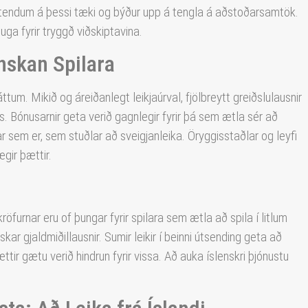
notendum á þessi tæki og býður upp á tengla á aðstoðarsamtök.
uga fyrir tryggð viðskiptavina.
enskan Spilara
tum. Mikið og áreiðanlegt leikjaúrval, fjölbreytt greiðslulausnir
s. Bónusarnir geta verið gagnlegir fyrir þá sem ætla sér að
var sem er, sem stuðlar að sveigjanleika. Öryggisstaðlar og leyfi
gir þættir.
öfurnar eru of þungar fyrir spilara sem ætla að spila í litlum
skar gjaldmiðillausnir. Sumir leikir í beinni útsending geta að
tir gætu verið hindrun fyrir vissa. Að auka íslenskri þjónustu
.