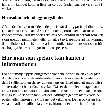
observerat att mängden meddelanden kan variera. När de har en stor
lansering kan det komma flera på kort tid. Sedan kan det vara stilla i
veckor.
Hemsidan och inloggningsflödet
Ofta möts du av ett meddelande precis när du loggar in på ditt konto.
Det är ett smart sätt att nå spelaren i det ögonblicket de är mest
koncentrerade. Här meddelas det ofta om tekniskt underhåll som kan
störa speltillgängligheten, eller om att ett nytt spelföretag har kommit
till biblioteket. Den här direkta kommunikationen minskar risken för
obehagliga överraskningar mitt i en spelsession.
Hur man som spelare kan hantera
informationen
För att utnyttja uppdateringsmeddelandena bör du ha en enkel plan.
Att slänga alla e-postmeddelanden utan att läsa är en dålig idé. Se
dem i stället som en del av ditt eget ansvar. Inled med att snabbt läsa
ämnesraden och det första stycket. Då ser du om det är något som
kräver din omedelbara uppmärksamhet. Sparar du meddelanden om
viktiga villkorsändringar? Gör det. Antingen genom att arkivera e-
posten eller genom att skriva ner det viktigaste. Det är också en bra
vana att kolla de officiella villkorssidorna efter att du har fått ett