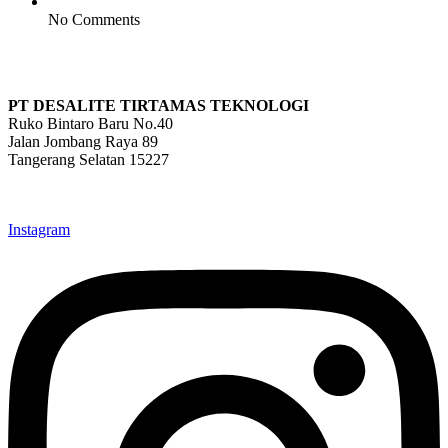
No Comments
PT DESALITE TIRTAMAS TEKNOLOGI
Ruko Bintaro Baru No.40
Jalan Jombang Raya 89
Tangerang Selatan 15227
info@desalite.co.id
021-22211833 (Hunting)
Instagram