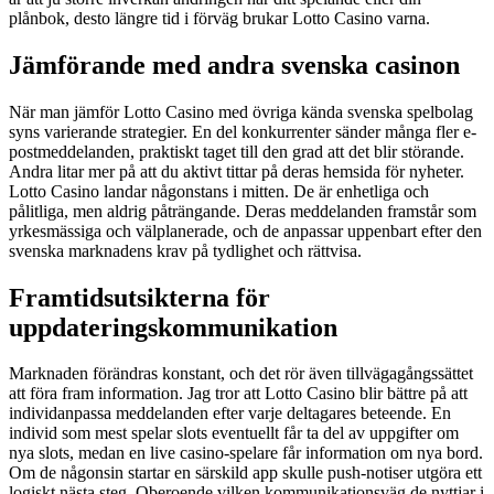
plånbok, desto längre tid i förväg brukar Lotto Casino varna.
Jämförande med andra svenska casinon
När man jämför Lotto Casino med övriga kända svenska spelbolag
syns varierande strategier. En del konkurrenter sänder många fler e-
postmeddelanden, praktiskt taget till den grad att det blir störande.
Andra litar mer på att du aktivt tittar på deras hemsida för nyheter.
Lotto Casino landar någonstans i mitten. De är enhetliga och
pålitliga, men aldrig påträngande. Deras meddelanden framstår som
yrkesmässiga och välplanerade, och de anpassar uppenbart efter den
svenska marknadens krav på tydlighet och rättvisa.
Framtidsutsikterna för
uppdateringskommunikation
Marknaden förändras konstant, och det rör även tillvägagångssättet
att föra fram information. Jag tror att Lotto Casino blir bättre på att
individanpassa meddelanden efter varje deltagares beteende. En
individ som mest spelar slots eventuellt får ta del av uppgifter om
nya slots, medan en live casino-spelare får information om nya bord.
Om de någonsin startar en särskild app skulle push-notiser utgöra ett
logiskt nästa steg. Oberoende vilken kommunikationsväg de nyttjar i