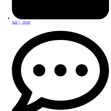
Juli 7, 2026