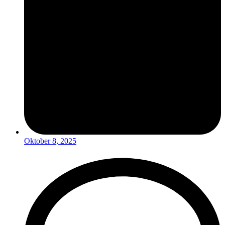
Oktober 8, 2025