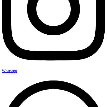
Whatsapp