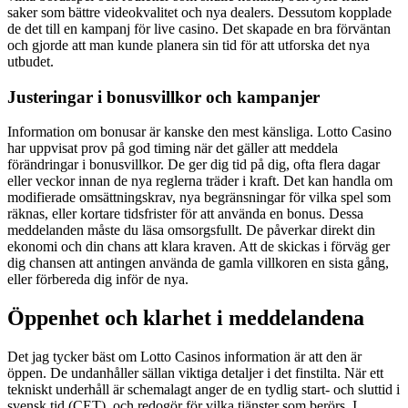
saker som bättre videokvalitet och nya dealers. Dessutom kopplade
de det till en kampanj för live casino. Det skapade en bra förväntan
och gjorde att man kunde planera sin tid för att utforska det nya
utbudet.
Justeringar i bonusvillkor och kampanjer
Information om bonusar är kanske den mest känsliga. Lotto Casino
har uppvisat prov på god timing när det gäller att meddela
förändringar i bonusvillkor. De ger dig tid på dig, ofta flera dagar
eller veckor innan de nya reglerna träder i kraft. Det kan handla om
modifierade omsättningskrav, nya begränsningar för vilka spel som
räknas, eller kortare tidsfrister för att använda en bonus. Dessa
meddelanden måste du läsa omsorgsfullt. De påverkar direkt din
ekonomi och din chans att klara kraven. Att de skickas i förväg ger
dig chansen att antingen använda de gamla villkoren en sista gång,
eller förbereda dig inför de nya.
Öppenhet och klarhet i meddelandena
Det jag tycker bäst om Lotto Casinos information är att den är
öppen. De undanhåller sällan viktiga detaljer i det finstilta. När ett
tekniskt underhåll är schemalagt anger de en tydlig start- och sluttid i
svensk tid (CET), och redogör för vilka tjänster som berörs. I