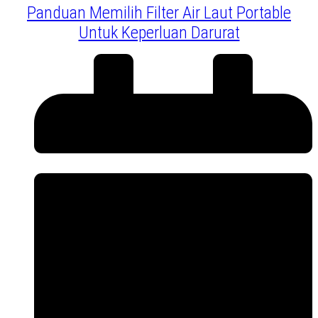
Panduan Memilih Filter Air Laut Portable
Untuk Keperluan Darurat