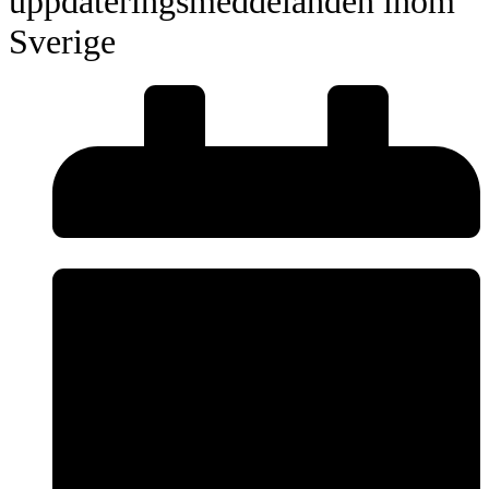
uppdateringsmeddelanden inom
Sverige