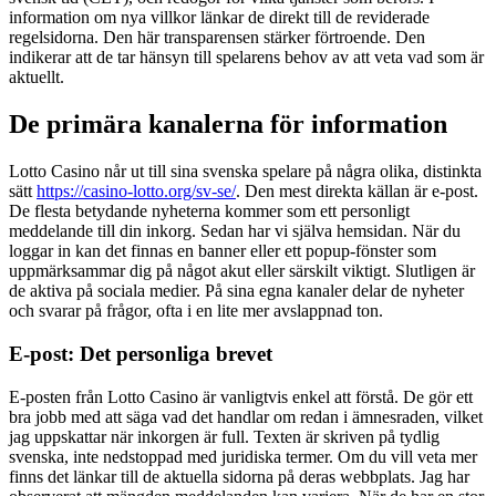
information om nya villkor länkar de direkt till de reviderade
regelsidorna. Den här transparensen stärker förtroende. Den
indikerar att de tar hänsyn till spelarens behov av att veta vad som är
aktuellt.
De primära kanalerna för information
Lotto Casino når ut till sina svenska spelare på några olika, distinkta
sätt
https://casino-lotto.org/sv-se/
. Den mest direkta källan är e-post.
De flesta betydande nyheterna kommer som ett personligt
meddelande till din inkorg. Sedan har vi själva hemsidan. När du
loggar in kan det finnas en banner eller ett popup-fönster som
uppmärksammar dig på något akut eller särskilt viktigt. Slutligen är
de aktiva på sociala medier. På sina egna kanaler delar de nyheter
och svarar på frågor, ofta i en lite mer avslappnad ton.
E-post: Det personliga brevet
E-posten från Lotto Casino är vanligtvis enkel att förstå. De gör ett
bra jobb med att säga vad det handlar om redan i ämnesraden, vilket
jag uppskattar när inkorgen är full. Texten är skriven på tydlig
svenska, inte nedstoppad med juridiska termer. Om du vill veta mer
finns det länkar till de aktuella sidorna på deras webbplats. Jag har