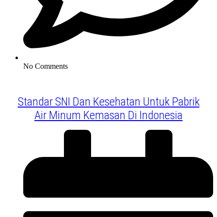
No Comments
Standar SNI Dan Kesehatan Untuk Pabrik
Air Minum Kemasan Di Indonesia