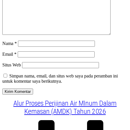
Nama
*
Email
*
Situs Web
Simpan nama, email, dan situs web saya pada peramban ini
untuk komentar saya berikutnya.
Alur Proses Perijinan Air MInum Dalam
Kemasan (AMDK) Tahun 2026