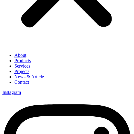
About
Products
Services
Projects
News & Article
Contact
Instagram