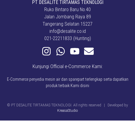
PT DESALITE TIRTAMAS TEKNOLOGI
Ruko Bintaro Baru No.40
Jalan Jombang Raya 89
Tangerang Selatan 15227
info@desalite.co.id
021-22211833 (Hunting)
Kunjungi Official e-Commerce Kami:
E-Commerce penyedia mesin air dan sparepart terlengkap serta dapatkan
produk terbaik Kami disini
© PT DESALITE TIRTAMAS TEKNOLOGI. All rights reserved | Developed by
KreasaStudio