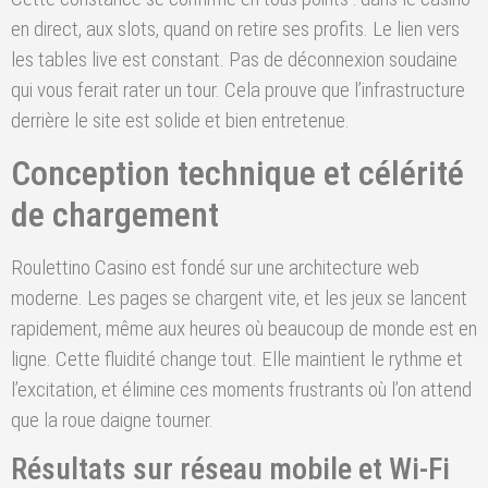
en direct, aux slots, quand on retire ses profits. Le lien vers
les tables live est constant. Pas de déconnexion soudaine
qui vous ferait rater un tour. Cela prouve que l’infrastructure
derrière le site est solide et bien entretenue.
Conception technique et célérité
de chargement
Roulettino Casino est fondé sur une architecture web
moderne. Les pages se chargent vite, et les jeux se lancent
rapidement, même aux heures où beaucoup de monde est en
ligne. Cette fluidité change tout. Elle maintient le rythme et
l’excitation, et élimine ces moments frustrants où l’on attend
que la roue daigne tourner.
Résultats sur réseau mobile et Wi-Fi