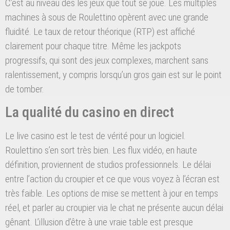
C’est au niveau des les jeux que tout se joue. Les multiples
machines à sous de Roulettino opèrent avec une grande
fluidité. Le taux de retour théorique (RTP) est affiché
clairement pour chaque titre. Même les jackpots
progressifs, qui sont des jeux complexes, marchent sans
ralentissement, y compris lorsqu’un gros gain est sur le point
de tomber.
La qualité du casino en direct
Le live casino est le test de vérité pour un logiciel.
Roulettino s’en sort très bien. Les flux vidéo, en haute
définition, proviennent de studios professionnels. Le délai
entre l’action du croupier et ce que vous voyez à l’écran est
très faible. Les options de mise se mettent à jour en temps
réel, et parler au croupier via le chat ne présente aucun délai
gênant. L’illusion d’être à une vraie table est presque