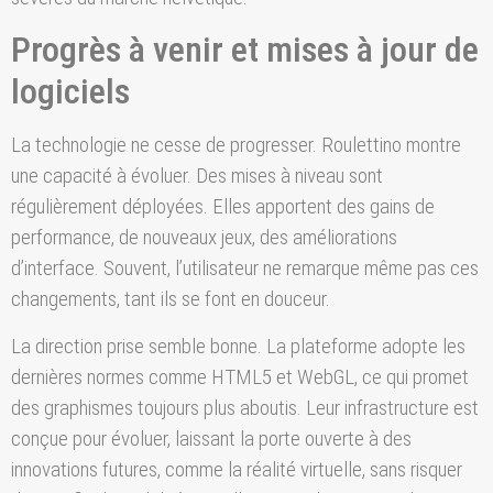
Progrès à venir et mises à jour de
logiciels
La technologie ne cesse de progresser. Roulettino montre
une capacité à évoluer. Des mises à niveau sont
régulièrement déployées. Elles apportent des gains de
performance, de nouveaux jeux, des améliorations
d’interface. Souvent, l’utilisateur ne remarque même pas ces
changements, tant ils se font en douceur.
La direction prise semble bonne. La plateforme adopte les
dernières normes comme HTML5 et WebGL, ce qui promet
des graphismes toujours plus aboutis. Leur infrastructure est
conçue pour évoluer, laissant la porte ouverte à des
innovations futures, comme la réalité virtuelle, sans risquer