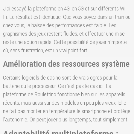
J’ai essayé la plateforme en 4G, en 5G et sur différents Wi-
Fi. Le résultat est identique. Que vous soyez dans un train ou
chez vous, la baisse des performances est faible. Les
graphismes des jeux restent fluides, et effectuer une mise
reste une action rapide. Cette possibilité de jouer n’importe
où, sans frustration, est un vrai point fort.
Amélioration des ressources système
Certains logiciels de casino sont de vrais ogres pour la
batterie ou le processeur. Ce n’est pas le cas ici. La
plateforme de Roulettino fonctionne bien sur les appareils
récents, mais aussi sur des modèles un peu plus vieux. Elle
ne fait pas monter en température le smartphone et protège
l’autonomie. On peut jouer plus longtemps, tout simplement.
Adaptabilité multiplateforme :