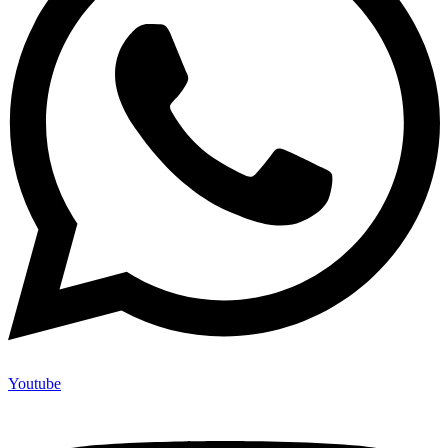
Youtube