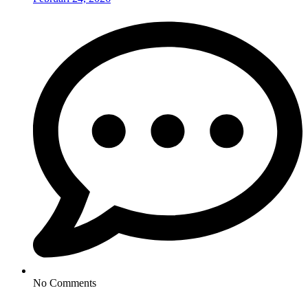
No Comments