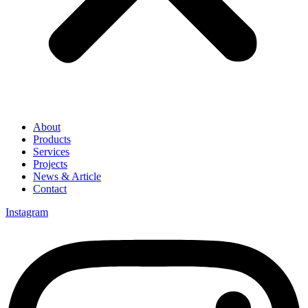
About
Products
Services
Projects
News & Article
Contact
Instagram