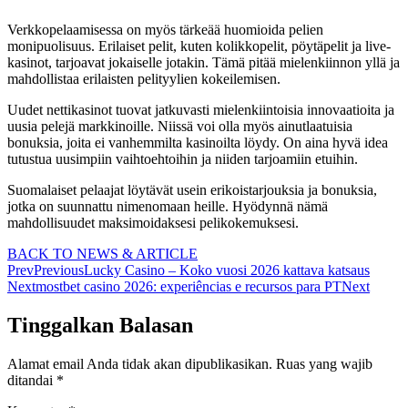
Verkkopelaamisessa on myös tärkeää huomioida pelien
monipuolisuus. Erilaiset pelit, kuten kolikkopelit, pöytäpelit ja live-
kasinot, tarjoavat jokaiselle jotakin. Tämä pitää mielenkiinnon yllä ja
mahdollistaa erilaisten pelityylien kokeilemisen.
Uudet nettikasinot tuovat jatkuvasti mielenkiintoisia innovaatioita ja
uusia pelejä markkinoille. Niissä voi olla myös ainutlaatuisia
bonuksia, joita ei vanhemmilta kasinoilta löydy. On aina hyvä idea
tutustua uusimpiin vaihtoehtoihin ja niiden tarjoamiin etuihin.
Suomalaiset pelaajat löytävät usein erikoistarjouksia ja bonuksia,
jotka on suunnattu nimenomaan heille. Hyödynnä nämä
mahdollisuudet maksimoidaksesi pelikokemuksesi.
BACK TO NEWS & ARTICLE
Prev
Previous
Lucky Casino – Koko vuosi 2026 kattava katsaus
Next
mostbet casino 2026: experiências e recursos para PT
Next
Tinggalkan Balasan
Alamat email Anda tidak akan dipublikasikan.
Ruas yang wajib
ditandai
*