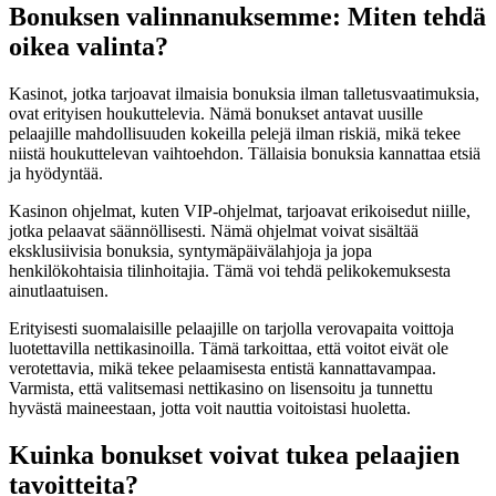
Bonuksen valinnanuksemme: Miten tehdä
oikea valinta?
Kasinot, jotka tarjoavat ilmaisia bonuksia ilman talletusvaatimuksia,
ovat erityisen houkuttelevia. Nämä bonukset antavat uusille
pelaajille mahdollisuuden kokeilla pelejä ilman riskiä, mikä tekee
niistä houkuttelevan vaihtoehdon. Tällaisia bonuksia kannattaa etsiä
ja hyödyntää.
Kasinon ohjelmat, kuten VIP-ohjelmat, tarjoavat erikoisedut niille,
jotka pelaavat säännöllisesti. Nämä ohjelmat voivat sisältää
eksklusiivisia bonuksia, syntymäpäivälahjoja ja jopa
henkilökohtaisia tilinhoitajia. Tämä voi tehdä pelikokemuksesta
ainutlaatuisen.
Erityisesti suomalaisille pelaajille on tarjolla verovapaita voittoja
luotettavilla nettikasinoilla. Tämä tarkoittaa, että voitot eivät ole
verotettavia, mikä tekee pelaamisesta entistä kannattavampaa.
Varmista, että valitsemasi nettikasino on lisensoitu ja tunnettu
hyvästä maineestaan, jotta voit nauttia voitoistasi huoletta.
Kuinka bonukset voivat tukea pelaajien
tavoitteita?