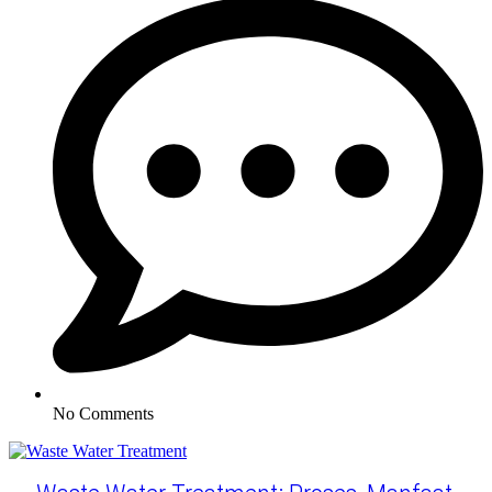
No Comments