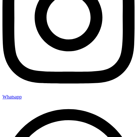
Whatsapp