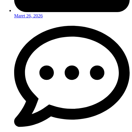
Maret 26, 2026