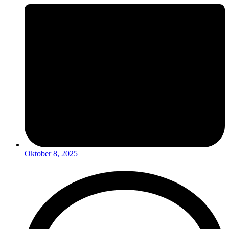
Oktober 8, 2025