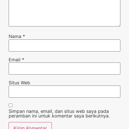
Nama
*
Email
*
Situs Web
Simpan nama, email, dan situs web saya pada
peramban ini untuk komentar saya berikutnya.