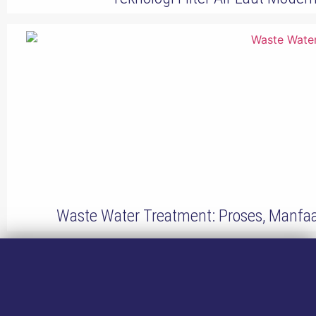
Waste Water Treatment: Proses, Manfaa