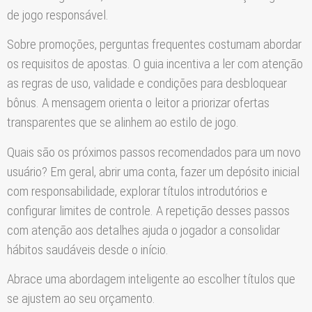
de jogo responsável.
Sobre promoções, perguntas frequentes costumam abordar
os requisitos de apostas. O guia incentiva a ler com atenção
as regras de uso, validade e condições para desbloquear
bônus. A mensagem orienta o leitor a priorizar ofertas
transparentes que se alinhem ao estilo de jogo.
Quais são os próximos passos recomendados para um novo
usuário? Em geral, abrir uma conta, fazer um depósito inicial
com responsabilidade, explorar títulos introdutórios e
configurar limites de controle. A repetição desses passos
com atenção aos detalhes ajuda o jogador a consolidar
hábitos saudáveis desde o início.
Abrace uma abordagem inteligente ao escolher títulos que
se ajustem ao seu orçamento.