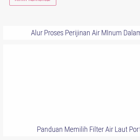
Alur Proses Perijinan Air MInum Da
Panduan Memilih Filter Air Laut Po