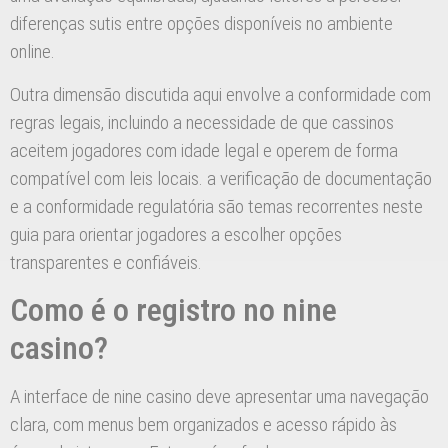
diferenças sutis entre opções disponíveis no ambiente
online.
Outra dimensão discutida aqui envolve a conformidade com
regras legais, incluindo a necessidade de que cassinos
aceitem jogadores com idade legal e operem de forma
compatível com leis locais. a verificação de documentação
e a conformidade regulatória são temas recorrentes neste
guia para orientar jogadores a escolher opções
transparentes e confiáveis.
Como é o registro no nine
casino?
A interface de nine casino deve apresentar uma navegação
clara, com menus bem organizados e acesso rápido às