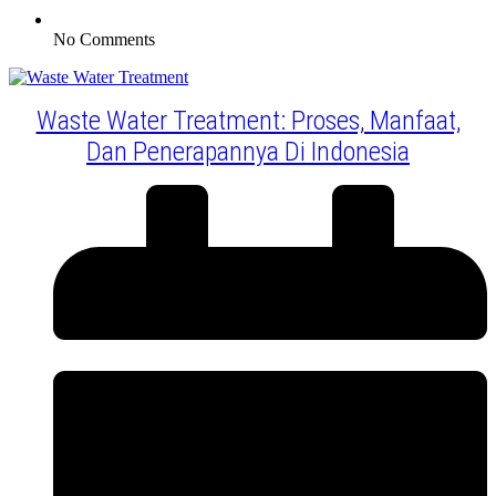
No Comments
Waste Water Treatment: Proses, Manfaat,
Dan Penerapannya Di Indonesia