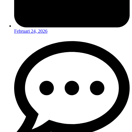
Februari 24, 2026