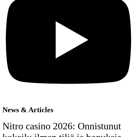
News & Articles
Nitro casino 2026: Onnistunut