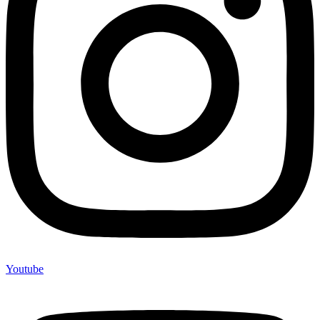
Youtube