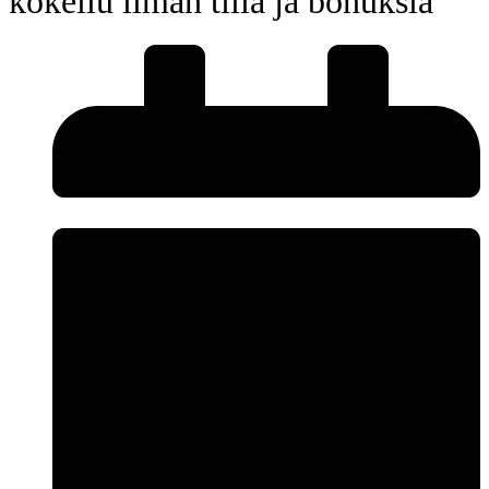
kokeilu ilman tiliä ja bonuksia