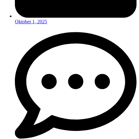
Oktober 1, 2025