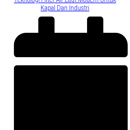
Kapal Dan Industri