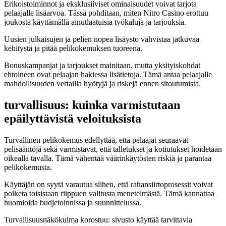
Erikoistoiminnot ja eksklusiiviset ominaisuudet voivat tarjota
pelaajalle lisäarvoa. Tässä pohditaan, miten Nitro Casino erottuu
joukosta käyttämällä ainutlaatuisia työkaluja ja tarjouksia.
Uusien julkaisujen ja pelien nopea lisäysto vahvistaa jatkuvaa
kehitystä ja pitää pelikokemuksen tuoreena.
Bonuskampanjat ja tarjoukset mainitaan, mutta yksityiskohdat
ehtoineen ovat pelaajan hakiessa lisätietoja. Tämä antaa pelaajalle
mahdollisuuden vertailla hyötyjä ja riskejä ennen sitoutumista.
turvallisuus: kuinka varmistutaan
epäilyttävistä veloituksista
Turvallinen pelikokemus edellyttää, että pelaajat seuraavat
pelisääntöjä sekä varmistavat, että talletukset ja kotiutukset hoidetaan
oikealla tavalla. Tämä vähentää väärinkäytösten riskiä ja parantaa
pelikokemusta.
Käyttäjän on syytä varautua siihen, että rahansiirtoprosessit voivat
poiketa toisistaan riippuen valitusta menetelmästä. Tämä kannattaa
huomioida budjetoinnissa ja suunnittelussa.
Turvallisuusnäkökulma korostuu: sivusto käyttää tarvittavia