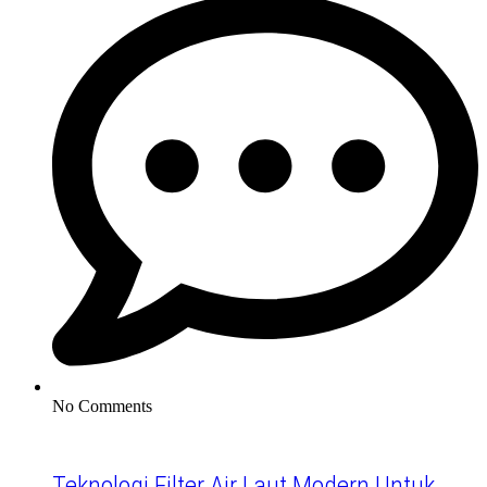
No Comments
Teknologi Filter Air Laut Modern Untuk