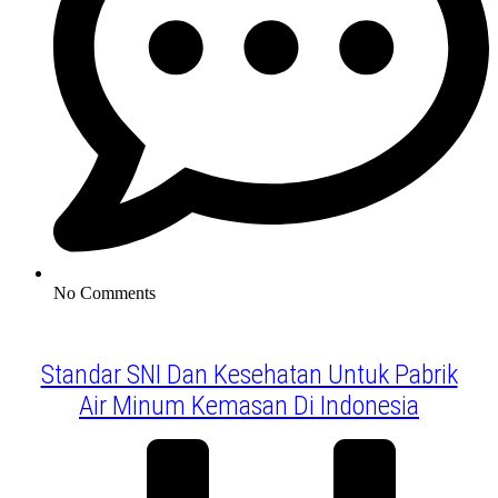
No Comments
Standar SNI Dan Kesehatan Untuk Pabrik
Air Minum Kemasan Di Indonesia