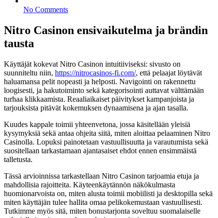
No Comments
Nitro Casinon ensivaikutelma ja brändin
tausta
Käyttäjät kokevat Nitro Casinon intuitiiviseksi: sivusto on
suunniteltu niin,
https://nitrocasinos-fi.com/
, että pelaajat löytävät
haluamansa pelit nopeasti ja helposti. Navigointi on rakennettu
loogisesti, ja hakutoiminto sekä kategorisointi auttavat välttämään
turhaa klikkaamista. Reaaliaikaiset päivitykset kampanjoista ja
tarjouksista pitävät kokemuksen dynaamisena ja ajan tasalla.
Kuudes kappale toimii yhteenvetona, jossa käsitellään yleisiä
kysymyksiä sekä antaa ohjeita siitä, miten aloittaa pelaaminen Nitro
Casinolla. Lopuksi painotetaan vastuullisuutta ja varautumista sekä
suositellaan tarkastamaan ajantasaiset ehdot ennen ensimmäistä
talletusta.
Tässä arvioinnissa tarkastellaan Nitro Casinon tarjoamia etuja ja
mahdollisia rajoitteita. Käyteenkäytännön näkökulmasta
huomionarvoista on, miten alusta toimii mobiilisti ja desktopilla sekä
miten käyttäjän tulee hallita omaa pelikokemustaan vastuullisesti.
Tutkimme myös sitä, miten bonustarjonta soveltuu suomalaiselle