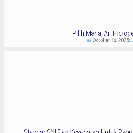
Pilih Mana, Air Hidroge
Oktober 16, 2025
Standar SNI Dan Kesehatan Untuk Pabr