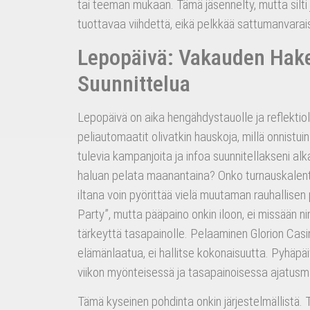
tai teeman mukaan. Tämä jäsennelty, mutta silti
tuottavaa viihdettä, eikä pelkkää sattumanvarai
Lepopäivä: Vakauden Hake
Suunnittelua
Lepopäivä on aika hengähdystauolle ja reflektioll
peliautomaatit olivatkin hauskoja, millä onnist
tulevia kampanjoita ja infoa suunnitellakseni alk
haluan pelata maanantaina? Onko turnauskalent
iltana voin pyörittää vielä muutaman rauhallisen pe
Party”, mutta pääpaino onkin iloon, ei missään 
tärkeyttä tasapainolle. Pelaaminen Glorion Casin
elämänlaatua, ei hallitse kokonaisuutta. Pyhäpäi
viikon myönteisessä ja tasapainoisessa ajatus
Tämä kyseinen pohdinta onkin järjestelmällistä. T