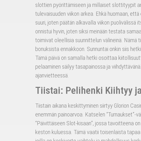
slottien pyörittämiseen ja millaiset slottityyp
tulevaisuuden viikon arkea. Ehkä huomaan, että es
suuri, joten päätän alkavalla viikon puolivälissä it
onnistui hyvin, joten siksi meinään testata samaa
toimivat oleellisia suunnittelun välineinä. Nämä 
bonuksista ennakkoon. Sunnuntai onkin siis hetki
Tämä päivä on samalla hetki osoittaa kiitollisuu
pelaaminen säilyy tasapainossa ja viihdyttävänä
ajanvietteessä.
Tiistai: Pelihenki Kiihtyy
Tiistain aikana keskittyminen siirtyy Glorion Casi
enemmän painoarvoa. Katselen “Turnaukset”-välile
“Päivittäiseen Slot-kisaan”, jossa tavoitteena on 
keston kuluessa. Tämä vaatii toisenlaista tapaa k
joilla on keskiverto vaihtelu ja mahdollisuus kor