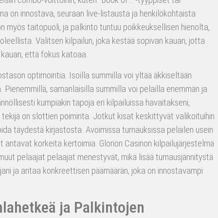
a on innostava, seuraan live-listausta ja henkilökohtaista
on myös taitopuoli, ja palkinto tuntuu poikkeuksellisen hienolta,
eellista. Valitsen kilpailun, joka kestää sopivan kauan, jotta
 kauan, että fokus katoaa.
tason optimointia. Isoilla summilla voi yltää äkkiseltään
. Pienemmillä, samanlaisilla summilla voi pelailla enemmän ja
äännöllisesti kumpiakin tapoja eri kilpailuissa havaitakseni,
kijä on slottien poiminta. Jotkut kisat keskittyvät valikoituihin
ida täydestä kirjastosta. Avoimissa turnauksissa pelailen usein
et antavat korkeita kertoimia. Glorion Casinon kilpailujärjestelmä
 muut pelaajat pelaajat menestyvät, mikä lisää turnausjännitystä
ojani ja antaa konkreettisen päämäärän, joka on innostavampi
lahetkeä ja Palkintojen