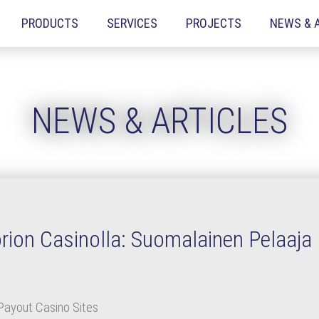
PRODUCTS
SERVICES
PROJECTS
NEWS & 
NEWS & ARTICLES
orion Casinolla: Suomalainen Pelaaja