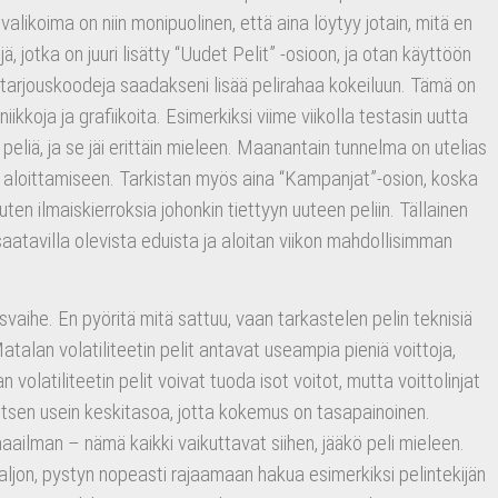
valikoima on niin monipuolinen, että aina löytyy jotain, mitä en
, jotka on juuri lisätty “Uudet Pelit” -osioon, ja otan käyttöön
 tarjouskoodeja saadakseni lisää pelirahaa kokeiluun. Tämä on
iikkoja ja grafiikoita. Esimerkiksi viime viikolla testasin uutta
liä, ja se jäi erittäin mieleen. Maanantain tunnelma on utelias
en aloittamiseen. Tarkistan myös aina “Kampanjat”-osion, koska
uten ilmaiskierroksia johonkin tiettyyn uuteen peliin. Tällainen
saatavilla olevista eduista ja aloitan viikon mahdollisimman
svaihe. En pyöritä mitä sattuu, vaan tarkastelen pelin teknisiä
Matalan volatiliteetin pelit antavat useampia pieniä voittoja,
volatiliteetin pelit voivat tuoda isot voitot, mutta voittolinjat
itsen usein keskitasoa, jotta kokemus on tasapainoinen.
aailman – nämä kaikki vaikuttavat siihen, jääkö peli mieleen.
ljon, pystyn nopeasti rajaamaan hakua esimerkiksi pelintekijän