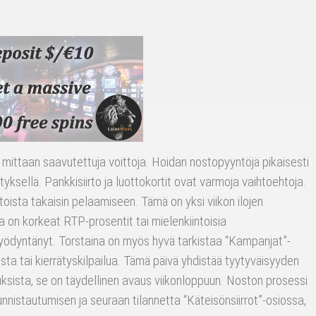
on mittaan saavutettuja voittoja. Hoidan nostopyyntöjä pikaisesti
tyksellä. Pankkisiirto ja luottokortit ovat varmoja vaihtoehtoja.
oitoista takaisin pelaamiseen. Tämä on yksi viikon ilojen
sa on korkeat RTP-prosentit tai mielenkiintoisia
 hyödyntänyt. Torstaina on myös hyvä tarkistaa “Kampanjat”-
ousta tai kierrätyskilpailua. Tämä päivä yhdistää tyytyväisyyden
uksista, se on täydellinen avaus viikonloppuun. Noston prosessi
nnistautumisen ja seuraan tilannetta “Käteisönsiirrot”-osiossa,