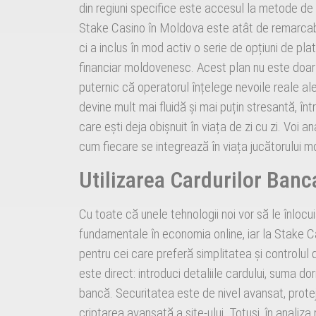
din regiuni specifice este accesul la metode de 
Stake Casino în Moldova este atât de remarcabil
ci a inclus în mod activ o serie de opțiuni de pl
financiar moldovenesc. Acest plan nu este doar o 
puternic că operatorul înțelege nevoile reale al
devine mult mai fluidă și mai puțin stresantă, în
care ești deja obișnuit în viața de zi cu zi. Voi 
cum fiecare se integrează în viața jucătorului 
Utilizarea Cardurilor Banca
Cu toate că unele tehnologii noi vor să le înloc
fundamentale în economia online, iar la Stake C
pentru cei care preferă simplitatea și controlul 
este direct: introduci detaliile cardului, suma do
bancă. Securitatea este de nivel avansat, protej
criptarea avansată a site-ului. Totuși, în analiz