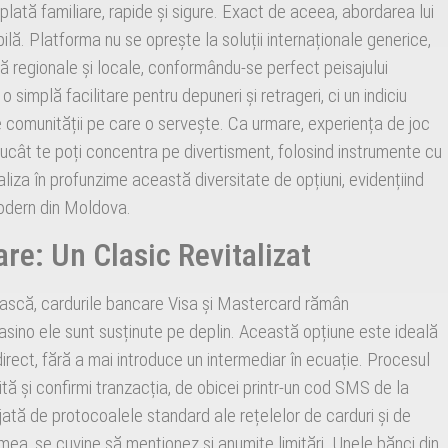
plată familiare, rapide și sigure. Exact de aceea, abordarea lui
ă. Platforma nu se oprește la soluții internaționale generice,
ată regionale și locale, conformându-se perfect peisajului
simplă facilitare pentru depuneri și retrageri, ci un indiciu
e comunității pe care o servește. Ca urmare, experiența de joc
trucât te poți concentra pe divertisment, folosind instrumente cu
analiza în profunzime această diversitate de opțiuni, evidențiind
modern din Moldova.
re: Un Clasic Revitalizat
uiască, cardurile bancare Visa și Mastercard rămân
asino ele sunt susținute pe deplin. Această opțiune este ideală
direct, fără a mai introduce un intermediar în ecuație. Procesul
rită și confirmi tranzacția, de obicei printr-un cod SMS de la
ată de protocoalele standard ale rețelelor de carduri și de
a mea, se cuvine să menționez și anumite limitări. Unele bănci din