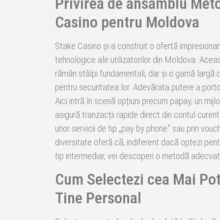
Privirea de ansamblu Meto
Casino pentru Moldova
Stake Casino și-a construit o ofertă impresionan
tehnologice ale utilizatorilor din Moldova. Acea
rămân stâlpi fundamentali, dar și o gamă largă de
pentru securitatea lor. Adevărata putere a portofo
Aici intră în scenă opțiuni precum papay, un mij
asigură tranzacții rapide direct din contul cure
unor servicii de tip „pay by phone” sau prin vouc
diversitate oferă că, indiferent dacă optezi pent
tip intermediar, vei descoperi o metodă adecvată
Cum Selectezi cea Mai Pot
Tine Personal