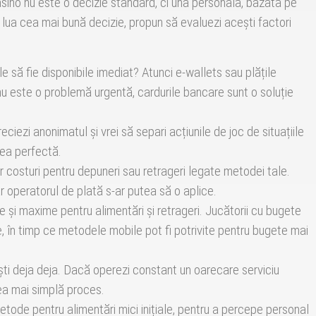
ino nu este o decizie standard, ci una personală, bazată pe
 a lua cea mai bună decizie, propun să evaluezi acești factori
le să fie disponibile imediat? Atunci e-wallets sau plățile
nu este o problemă urgentă, cardurile bancare sunt o soluție
ciezi anonimatul și vrei să separi acțiunile de joc de situațiile
rea perfectă.
costuri pentru depuneri sau retrageri legate metodei tale.
 operatorul de plată s-ar putea să o aplice.
e și maxime pentru alimentări și retrageri. Jucătorii cu bugete
e, în timp ce metodele mobile pot fi potrivite pentru bugete mai
ti deja deja. Dacă operezi constant un oarecare serviciu
 cea mai simplă proces.
tode pentru alimentări mici inițiale, pentru a percepe personal