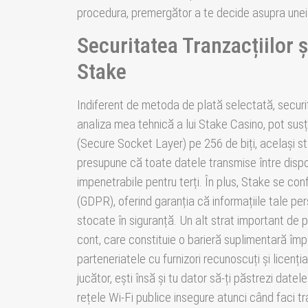
procedura, premergător a te decide asupra uneia
Securitatea Tranzacțiilor ș
Stake
Indiferent de metoda de plată selectată, securit
analiza mea tehnică a lui Stake Casino, pot sus
(Secure Socket Layer) pe 256 de biți, același sta
presupune că toate datele transmise între dispoz
impenetrabile pentru terți. În plus, Stake se co
(GDPR), oferind garanția că informațiile tale per
stocate în siguranță. Un alt strat important de p
cont, care constituie o barieră suplimentară împo
parteneriatele cu furnizori recunoscuți și licenți
jucător, ești însă și tu dator să-ți păstrezi date
rețele Wi-Fi publice insegure atunci când faci tr