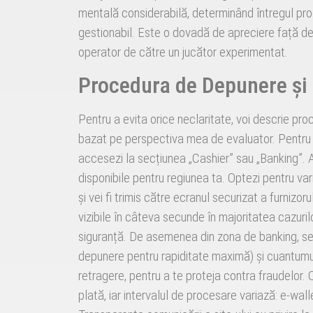
mentală considerabilă, determinând întregul pro
gestionabil. Este o dovadă de apreciere față de c
operator de către un jucător experimentat.
Procedura de Depunere și 
Pentru a evita orice neclaritate, voi descrie pr
bazat pe perspectiva mea de evaluator. Pentru o
accesezi la secțiunea „Cashier” sau „Banking”. A
disponibile pentru regiunea ta. Optezi pentru v
și vei fi trimis către ecranul securizat a furniz
vizibile în câteva secunde în majoritatea cazuri
siguranță. De asemenea din zona de banking, s
depunere pentru rapiditate maximă) și cuantumu
retragere, pentru a te proteja contra fraudelor.
plată, iar intervalul de procesare variază: e-wall