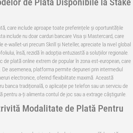
delor de Plată Disponibile la Stake
tă, care include aproape toate preferințele și oportunitățile
sta include nu doar carduri bancare Visa și Mastercard, care
 e-wallet-uri precum Skrill și Neteller, apreciate la nivel global
liului, însă, rezidă în adopția entuziastă a soluțiilor regionale.
loc de plată online extrem de popular în zona est-european, care
nt. De asemenea, platforma permite depuneri prin intermediul
heruri electronice, oferind flexibilitate maximă. Această
ru banca tradițională, o aplicație pe telefon sau un serviciu de
 pentru a-ți alimenta contul de joc sau a extrage câștigurile.
rivită Modalitate de Plată Pentru