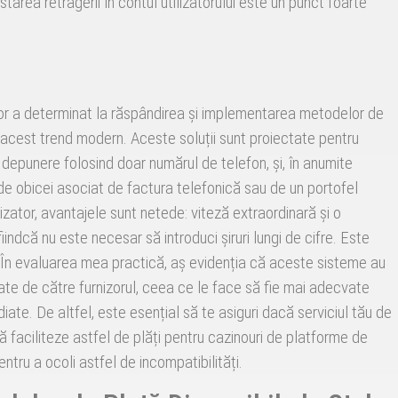
starea retragerii în contul utilizatorului este un punct foarte
lor a determinat la răspândirea și implementarea metodelor de
t acest trend modern. Aceste soluții sunt proiectate pentru
 depunere folosind doar numărul de telefon, și, în anumite
de obicei asociat de factura telefonică sau de un portofel
lizator, avantajele sunt netede: viteză extraordinară și o
fiindcă nu este necesar să introduci șiruri lungi de cifre. Este
. În evaluarea mea practică, aș evidenția că aceste sisteme au
xate de către furnizorul, ceea ce le face să fie mai adecvate
iate. De altfel, este esențial să te asiguri dacă serviciul tău de
 faciliteze astfel de plăți pentru cazinouri de platforme de
ntru a ocoli astfel de incompatibilități.