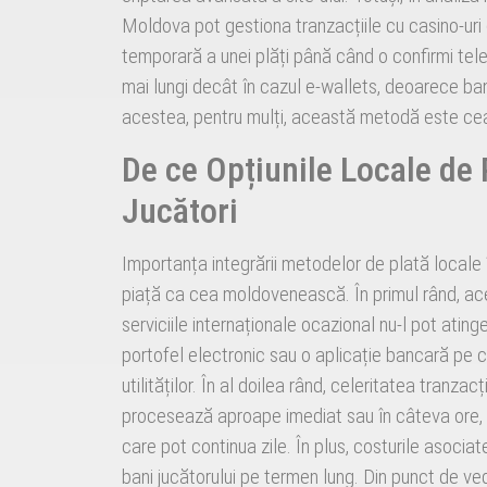
Moldova pot gestiona tranzacțiile cu casino-uri
temporară a unei plăți până când o confirmi tele
mai lungi decât în cazul e-wallets, deoarece ban
acestea, pentru mulți, această metodă este cea 
De ce Opțiunile Locale de 
Jucători
Importanța integrării metodelor de plată locale î
piață ca cea moldovenească. În primul rând, ace
serviciile internaționale ocazional nu-l pot ating
portofel electronic sau o aplicație bancară pe car
utilităților. În al doilea rând, celeritatea tranzac
procesează aproape imediat sau în câteva ore, s
care pot continua zile. În plus, costurile asocia
bani jucătorului pe termen lung. Din punct de ved