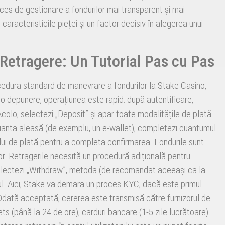
ces de gestionare a fondurilor mai transparent și mai
aracteristicile pieței și un factor decisiv în alegerea unui
Retragere: Un Tutorial Pas cu Pas
ocedura standard de manevrare a fondurilor la Stake Casino,
 depunere, operațiunea este rapid: după autentificare,
colo, selectezi „Deposit” și apar toate modalitățile de plată
arianta aleasă (de exemplu, un e-wallet), completezi cuantumul
orului de plată pentru a completa confirmarea. Fondurile sunt
lor. Retragerile necesită un procedură adițională pentru
electezi „Withdraw”, metoda (de recomandat aceeași ca la
l. Aici, Stake va demara un proces KYC, dacă este primul
 Odată acceptată, cererea este transmisă către furnizorul de
ets (până la 24 de ore), carduri bancare (1-5 zile lucrătoare).