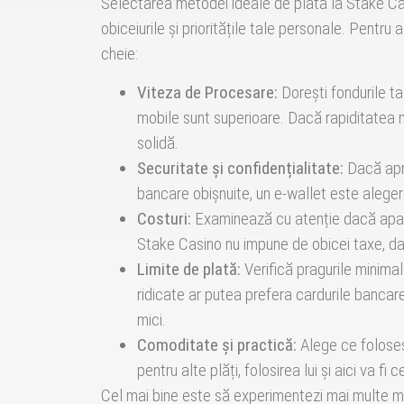
Selectarea metodei ideale de plată la Stake Cas
obiceiurile și prioritățile tale personale. Pentru
cheie:
Viteza de Procesare:
Dorești fondurile ta
mobile sunt superioare. Dacă rapiditatea 
solidă.
Securitate și confidențialitate:
Dacă apre
bancare obișnuite, un e-wallet este alege
Costuri:
Examinează cu atenție dacă apar 
Stake Casino nu impune de obicei taxe, dar
Limite de plată:
Verifică pragurile minimal
ridicate ar putea prefera cardurile bancar
mici.
Comoditate și practică:
Alege ce foloseș
pentru alte plăți, folosirea lui și aici va fi
Cel mai bine este să experimentezi mai multe me