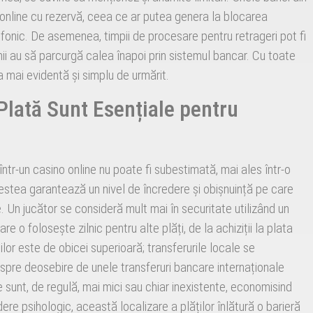
 online cu rezervă, ceea ce ar putea genera la blocarea
fonic. De asemenea, timpii de procesare pentru retrageri pot fi
ii au să parcurgă calea înapoi prin sistemul bancar. Cu toate
mai evidentă și simplu de urmărit.
Plată Sunt Esențiale pentru
ntr-un casino online nu poate fi subestimată, mai ales într-o
stea garantează un nivel de încredere și obișnuință pe care
e. Un jucător se consideră mult mai în securitate utilizând un
e o folosește zilnic pentru alte plăți, de la achiziții la plata
țiilor este de obicei superioară; transferurile locale se
pre deosebire de unele transferuri bancare internaționale
te sunt, de regulă, mai mici sau chiar inexistente, economisind
ere psihologic, această localizare a plăților înlătură o barieră