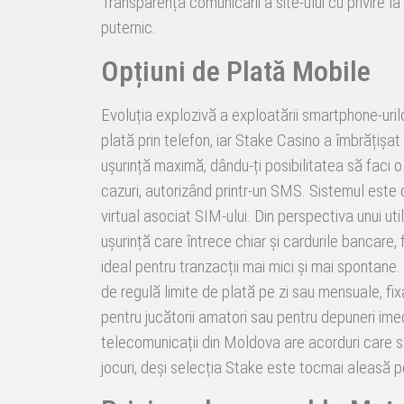
Transparența comunicării a site-ului cu privire la 
puternic.
Opțiuni de Plată Mobile
Evoluția explozivă a exploatării smartphone-uri
plată prin telefon, iar Stake Casino a îmbrățișa
ușurință maximă, dându-ți posibilitatea să faci o
cazuri, autorizând printr-un SMS. Sistemul este 
virtual asociat SIM-ului. Din perspectiva unui uti
ușurință care întrece chiar și cardurile bancare, 
ideal pentru tranzacții mai mici și mai spontane
de regulă limite de plată pe zi sau mensuale, fi
pentru jucătorii amatori sau pentru depuneri imed
telecomunicații din Moldova are acorduri care să
jocuri, deși selecția Stake este tocmai aleasă pe