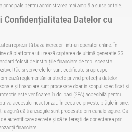
 principale pentru administrarea mai amplă a surselor tale.
i Confidențialitatea Datelor cu
atea reprezintă baza încrederii într-un operator online. În
ține că platforma utilizează criptarea de ultimă generație SSL
ndard folosit de instituțiile financiare de top. Aceasta
itivul tău și serverele lor sunt codificate și aproape
nformează reglementărilor stricte privind protecția datelor
sonale și financiare sunt procesate doar în scopul specificat și
rotecție este verificarea în doi pași (2FA) accesibilă pentru
triva accesului neautorizat. În ceea ce privește plățile în sine,
ați asigură că tranzacțiile sunt procesate prin canale sigure. Ca
le de autentificare secrete și să te ferești de conectarea prin
anzacții financiare.