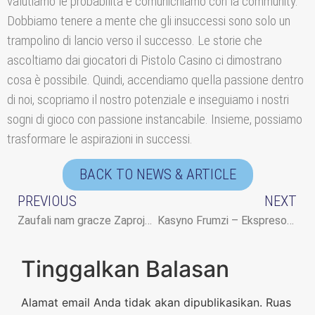
valutiamo le probabilità e comunichiamo con la community.
Dobbiamo tenere a mente che gli insuccessi sono solo un
trampolino di lancio verso il successo. Le storie che
ascoltiamo dai giocatori di Pistolo Casino ci dimostrano
cosa è possibile. Quindi, accendiamo quella passione dentro
di noi, scopriamo il nostro potenziale e inseguiamo i nostri
sogni di gioco con passione instancabile. Insieme, possiamo
trasformare le aspirazioni in successi.
BACK TO NEWS & ARTICLE
PREVIOUS
NEXT
Zaufali nam gracze Zaprojektowane dla komfortu w Polsce z kasynem Slotsdj
Kasyno Frumzi – Ekspresowe wypłaty i bezpieczne wypłaty w Polsce
Tinggalkan Balasan
Alamat email Anda tidak akan dipublikasikan.
Ruas