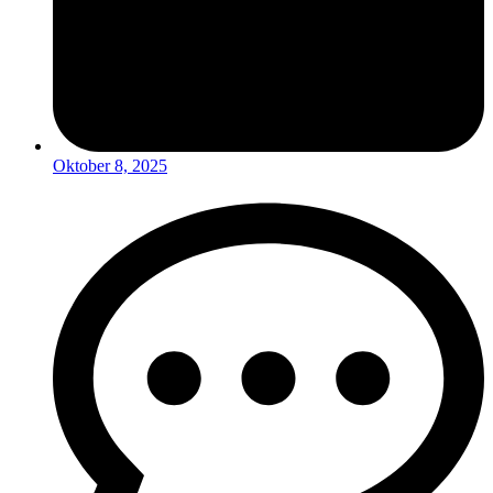
Oktober 8, 2025