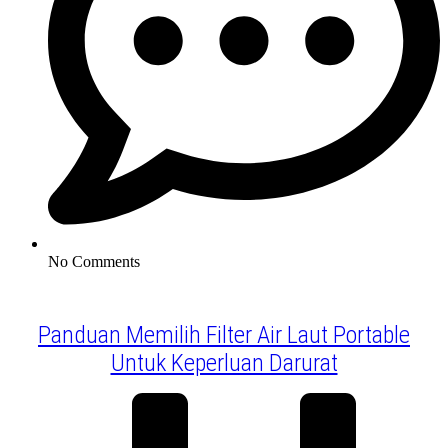
No Comments
Panduan Memilih Filter Air Laut Portable
Untuk Keperluan Darurat