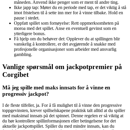
måneden. Anvend ikke penger som er ment til andre ting.
Ikke japp tap: Møter du en periode med tap, er det viktig å stå
imot fristelsen til å sette inn mer for å vinne tilbake. Hold en
pause i stedet.
Oppfatt spillet som fornøyelse: Rett oppmerksomheten på
moroa med det spillet. Anse en eventuell gevinst som en
ytterligere bonus.
Få hjelp om du behøver det: Opplever du at spillingen blir
vanskelig å kontrollere, er det avgjørende å snakke med
profesjonelle organisasjoner som arbeider med ansvarlig
gambling.
Vanlige spørsmål om jackpotpremier på
Corgibet
Må jeg spille med maks innsats for å vinne en
progressiv jackpot?
I de fleste tilfeller, ja. For å få mulighet til å vinne den progressive
toppgevinsten, krever spillselskapene praktisk talt alltid at du spiller
med maksimal innsats på det spinnet. Denne regelen er så viktig at
du bør kontrollere spillinformasjonen eller betingelsene for det
aktuelle jackpottspillet. Spiller du med mindre innsats, kan du