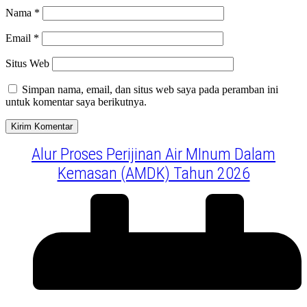
Nama
*
Email
*
Situs Web
Simpan nama, email, dan situs web saya pada peramban ini
untuk komentar saya berikutnya.
Alur Proses Perijinan Air MInum Dalam
Kemasan (AMDK) Tahun 2026