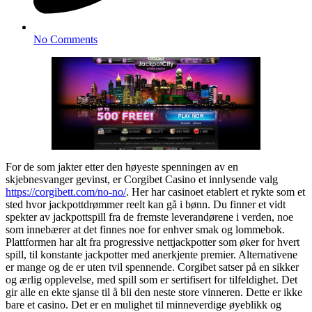
No Comments
For de som jakter etter den høyeste spenningen av en
skjebnesvanger gevinst, er Corgibet Casino et innlysende valg
https://corgibett.com/no-no/
. Her har casinoet etablert et rykte som et
sted hvor jackpottdrømmer reelt kan gå i bønn. Du finner et vidt
spekter av jackpottspill fra de fremste leverandørene i verden, noe
som innebærer at det finnes noe for enhver smak og lommebok.
Plattformen har alt fra progressive nettjackpotter som øker for hvert
spill, til konstante jackpotter med anerkjente premier. Alternativene
er mange og de er uten tvil spennende. Corgibet satser på en sikker
og ærlig opplevelse, med spill som er sertifisert for tilfeldighet. Det
gir alle en ekte sjanse til å bli den neste store vinneren. Dette er ikke
bare et casino. Det er en mulighet til minneverdige øyeblikk og