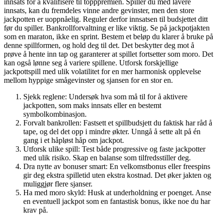
innsats for å kvalifisere til topppremien. Spiller du med lavere
innsats, kan du fremdeles vinne andre gevinster, men den store
jackpotten er uoppnåelig. Reguler derfor innsatsen til budsjettet ditt
før du spiller. Bankrollforvaltning er like viktig. Se på jackpotjakten
som en maraton, ikke en sprint. Bestem et beløp du klarer å bruke på
denne spillformen, og hold deg til det. Det beskytter deg mot å
prøve å hente inn tap og garanterer at spillet fortsetter som moro. Det
kan også lønne seg å variere spillene. Utforsk forskjellige
jackpottspill med ulik volatilitet for en mer harmonisk opplevelse
mellom hyppige smågevinster og sjansen for en stor en.
Sjekk reglene: Undersøk hva som må til for å aktivere
jackpotten, som maks innsats eller en bestemt
symbolkombinasjon.
Forvalt bankrollen: Fastsett et spillbudsjett du faktisk har råd å
tape, og del det opp i mindre økter. Unngå å sette alt på én
gang i et håpløst håp om jackpot.
Utforsk ulike spill: Test både progressive og faste jackpotter
med ulik risiko. Skap en balanse som tilfredsstiller deg.
Dra nytte av bonuser smart: En velkomstbonus eller freespins
gir deg ekstra spilletid uten ekstra kostnad. Det øker jakten og
muliggjør flere sjanser.
Ha med moro skyld: Husk at underholdning er poenget. Anse
en eventuell jackpot som en fantastisk bonus, ikke noe du har
krav på.