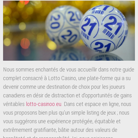
Nous sommes enchantés de vous accueillir dans notre guide
complet consacré à Lotto Casino, une plate-forme qui a su
devenir comme une destination de choix pour les joueurs
canadiens en désir de distraction et d’opportunités de gains
véritables
lotto-casinoo.eu
. Dans cet espace en ligne, nous
vous proposons bien plus qu’un simple listing de jeux ; nous
vous suggérons une expérience protégée, équitable et
extrêmement gratifiante, bâtie autour des valeurs de