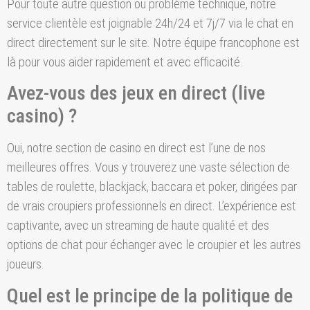
Pour toute autre question ou problème technique, notre
service clientèle est joignable 24h/24 et 7j/7 via le chat en
direct directement sur le site. Notre équipe francophone est
là pour vous aider rapidement et avec efficacité.
Avez-vous des jeux en direct (live
casino) ?
Oui, notre section de casino en direct est l’une de nos
meilleures offres. Vous y trouverez une vaste sélection de
tables de roulette, blackjack, baccara et poker, dirigées par
de vrais croupiers professionnels en direct. L’expérience est
captivante, avec un streaming de haute qualité et des
options de chat pour échanger avec le croupier et les autres
joueurs.
Quel est le principe de la politique de