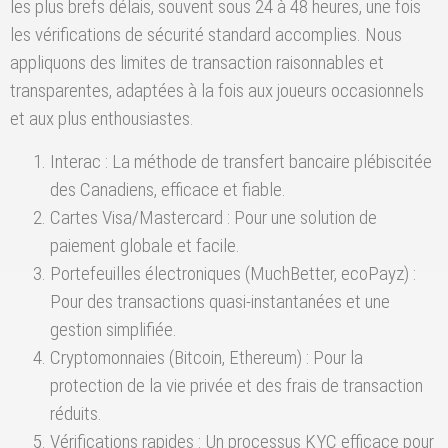
les plus brefs délais, souvent sous 24 à 48 heures, une fois
les vérifications de sécurité standard accomplies. Nous
appliquons des limites de transaction raisonnables et
transparentes, adaptées à la fois aux joueurs occasionnels
et aux plus enthousiastes.
Interac : La méthode de transfert bancaire plébiscitée
des Canadiens, efficace et fiable.
Cartes Visa/Mastercard : Pour une solution de
paiement globale et facile.
Portefeuilles électroniques (MuchBetter, ecoPayz) :
Pour des transactions quasi-instantanées et une
gestion simplifiée.
Cryptomonnaies (Bitcoin, Ethereum) : Pour la
protection de la vie privée et des frais de transaction
réduits.
Vérifications rapides : Un processus KYC efficace pour