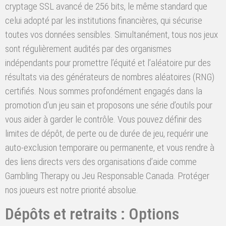
cryptage SSL avancé de 256 bits, le même standard que
celui adopté par les institutions financières, qui sécurise
toutes vos données sensibles. Simultanément, tous nos jeux
sont régulièrement audités par des organismes
indépendants pour promettre l’équité et l’aléatoire pur des
résultats via des générateurs de nombres aléatoires (RNG)
certifiés. Nous sommes profondément engagés dans la
promotion d’un jeu sain et proposons une série d’outils pour
vous aider à garder le contrôle. Vous pouvez définir des
limites de dépôt, de perte ou de durée de jeu, requérir une
auto-exclusion temporaire ou permanente, et vous rendre à
des liens directs vers des organisations d’aide comme
Gambling Therapy ou Jeu Responsable Canada. Protéger
nos joueurs est notre priorité absolue.
Dépôts et retraits : Options