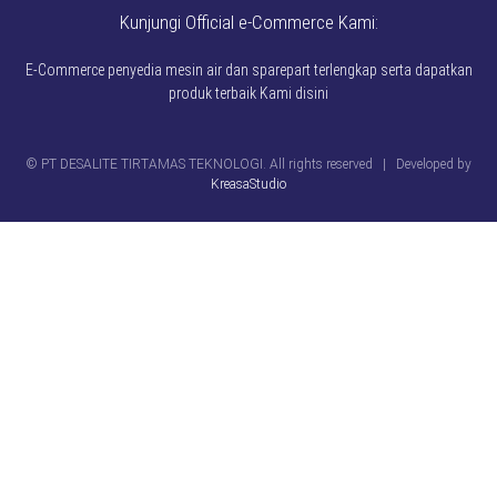
Kunjungi Official e-Commerce Kami:
E-Commerce penyedia mesin air dan sparepart terlengkap serta dapatkan
produk terbaik Kami disini
© PT DESALITE TIRTAMAS TEKNOLOGI. All rights reserved | Developed by
KreasaStudio