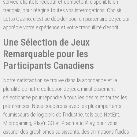
service clientèle réceptif et compétent, disponible en
français, pour réagir à toutes vos interrogations. Choisir
Lotto Casino, c’est se décider pour un partenaire de jeu qui
apprécie votre expérience et votre tranquillité d’esprit.
Une Sélection de Jeux
Remarquable pour les
Participants Canadiens
Notre satisfaction se trouve dans la abondance et la
pluralité de notre collection de jeux, minutieusement
sélectionnée pour répondre à tous les désirs et toutes les
préférences. Nous coopérons avec les plus importants
fournisseurs de logiciels de l’industrie, tels que NetEnt,
Microgaming, Play’n GO et Pragmatic Play, pour vous
assurer des graphismes saisissants, des animations fluides