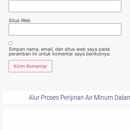
Situs Web
Simpan nama, email, dan situs web saya pada
peramban ini untuk komentar saya berikutnya.
Alur Proses Perijinan Air MInum Da