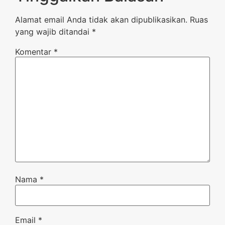
Alamat email Anda tidak akan dipublikasikan.
Ruas
yang wajib ditandai
*
Komentar
*
Nama
*
Email
*