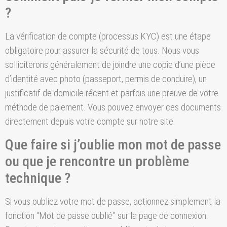
?
La vérification de compte (processus KYC) est une étape
obligatoire pour assurer la sécurité de tous. Nous vous
solliciterons généralement de joindre une copie d’une pièce
d’identité avec photo (passeport, permis de conduire), un
justificatif de domicile récent et parfois une preuve de votre
méthode de paiement. Vous pouvez envoyer ces documents
directement depuis votre compte sur notre site.
Que faire si j’oublie mon mot de passe
ou que je rencontre un problème
technique ?
Si vous oubliez votre mot de passe, actionnez simplement la
fonction “Mot de passe oublié” sur la page de connexion.