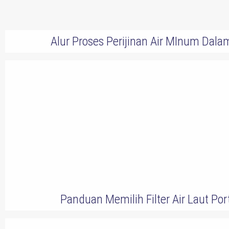
Alur Proses Perijinan Air MInum Da
Panduan Memilih Filter Air Laut Po