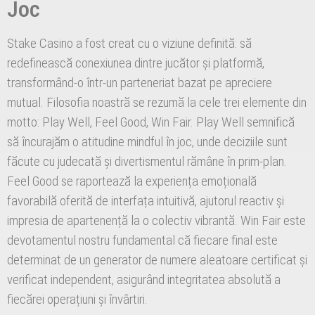
Joc
Stake Casino a fost creat cu o viziune definită: să
redefinească conexiunea dintre jucător și platformă,
transformând-o într-un parteneriat bazat pe apreciere
mutual. Filosofia noastră se rezumă la cele trei elemente din
motto: Play Well, Feel Good, Win Fair. Play Well semnifică
să încurajăm o atitudine mindful în joc, unde deciziile sunt
făcute cu judecată și divertismentul rămâne în prim-plan.
Feel Good se raportează la experiența emoțională
favorabilă oferită de interfața intuitivă, ajutorul reactiv și
impresia de apartenență la o colectiv vibrantă. Win Fair este
devotamentul nostru fundamental că fiecare final este
determinat de un generator de numere aleatoare certificat și
verificat independent, asigurând integritatea absolută a
fiecărei operațiuni și învârtiri.