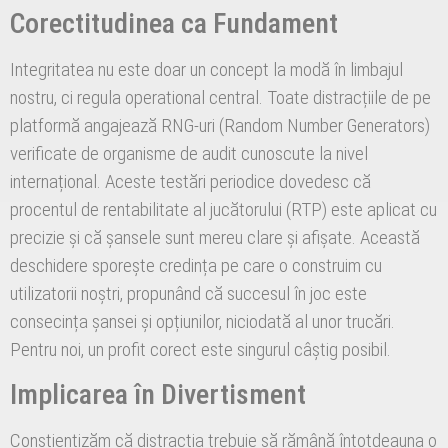
Corectitudinea ca Fundament
Integritatea nu este doar un concept la modă în limbajul
nostru, ci regula operational central. Toate distracțiile de pe
platformă angajează RNG-uri (Random Number Generators)
verificate de organisme de audit cunoscute la nivel
internațional. Aceste testări periodice dovedesc că
procentul de rentabilitate al jucătorului (RTP) este aplicat cu
precizie și că șansele sunt mereu clare și afișate. Această
deschidere sporește credința pe care o construim cu
utilizatorii noștri, propunând că succesul în joc este
consecința șansei și opțiunilor, niciodată al unor trucări.
Pentru noi, un profit corect este singurul câștig posibil.
Implicarea în Divertisment
Conștientizăm că distracția trebuie să rămână întotdeauna o