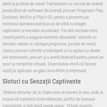
până la jucătorii de masă. Parteneriem cu cei mai de seamă
producători de software din branșă, precum Pragmatic Play,
Evolution, NetEnt și Play’n GO, pentru a prezenta pe
monitorul dumneavoastră jocuri de elită cu imagini
captivante și mecanici inovatoare. Fiecare secțiune este
creată pentru a asigura momente deosebite: sloturile cu
tematici variate și câștiguri progresive, jocurile de masă
clasice precum ruletele și blackjack-ul cu opțiuni cu dealer
live interesante, precum și o arenă dedicată pentru pariuri pe
sport și competiții virtuale. Diversitatea oferă că fiecare
vizită pe aplicație va găsi ceva diferit și interesant.
Sloturi cu Senzații Captivante
Tărâmul sloturilor de la Stake este un univers în sine, unde ai
ocazia să explorezi istorii elaborate, profita de bonusuri
consistente și ținti după premii uriașe. Titlurile noastre