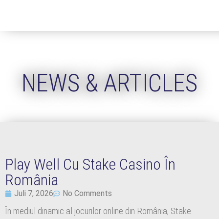
NEWS & ARTICLES
Play Well Cu Stake Casino În
România
Juli 7, 2026
No Comments
În mediul dinamic al jocurilor online din România, Stake