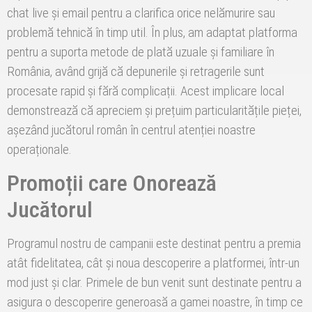
chat live și email pentru a clarifica orice nelămurire sau
problemă tehnică în timp util. În plus, am adaptat platforma
pentru a suporta metode de plată uzuale și familiare în
România, având grijă că depunerile și retragerile sunt
procesate rapid și fără complicații. Acest implicare local
demonstrează că apreciem și prețuim particularitățile pieței,
așezând jucătorul român în centrul atenției noastre
operaționale.
Promoții care Onorează
Jucătorul
Programul nostru de campanii este destinat pentru a premia
atât fidelitatea, cât și noua descoperire a platformei, într-un
mod just și clar. Primele de bun venit sunt destinate pentru a
asigura o descoperire generoasă a gamei noastre, în timp ce