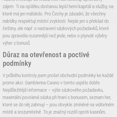
zájem. Ti na oplátku dostanou lepší herní kapitál a služby, na
které má jen málokdo. Pro Čechy je zásadní, že všechny
nabídky respektují místní zvyklosti. Nejde jen o překlad do
češtiny, ale např. o nastavení sázkových požadavků, které
jsou zpravidla rozumnější než jinde, nebo o plynulé výběry
výher z bonusů.
Důraz na otevřenost a poctivé
podmínky
V průběhu kontroly jsem prošel obchodní podmínky ke každé
promo akci. Gamblerina Casino v tomto uspělo dobře.
Nejdůležitější informace – výše sázkového požadavku,
maximální povolená sázka při hraní s bonusem, seznam her,
které se do něj zahrnují – jsou obvykle zmíněné na viditelném
místě a srozumitelně. To je značný rozdíl oproti kasinům,