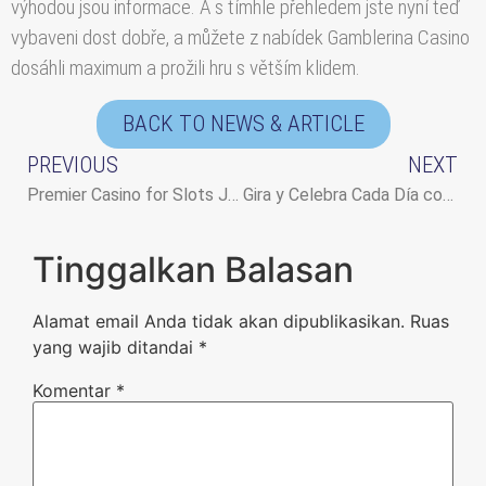
výhodou jsou informace. A s tímhle přehledem jste nyní teď
vybaveni dost dobře, a můžete z nabídek Gamblerina Casino
dosáhli maximum a prožili hru s větším klidem.
BACK TO NEWS & ARTICLE
PREVIOUS
NEXT
Premier Casino for Slots Jackpots and Real-Time Games in New Zealand is Stake Casino
Gira y Celebra Cada Día con Need for Slots en España
Tinggalkan Balasan
Alamat email Anda tidak akan dipublikasikan.
Ruas
yang wajib ditandai
*
Komentar
*