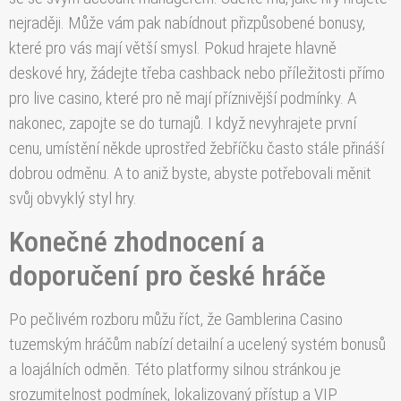
nejraději. Může vám pak nabídnout přizpůsobené bonusy,
které pro vás mají větší smysl. Pokud hrajete hlavně
deskové hry, žádejte třeba cashback nebo příležitosti přímo
pro live casino, které pro ně mají příznivější podmínky. A
nakonec, zapojte se do turnajů. I když nevyhrajete první
cenu, umístění někde uprostřed žebříčku často stále přináší
dobrou odměnu. A to aniž byste, abyste potřebovali měnit
svůj obvyklý styl hry.
Konečné zhodnocení a
doporučení pro české hráče
Po pečlivém rozboru můžu říct, že Gamblerina Casino
tuzemským hráčům nabízí detailní a ucelený systém bonusů
a loajálních odměn. Této platformy silnou stránkou je
srozumitelnost podmínek, lokalizovaný přístup a VIP