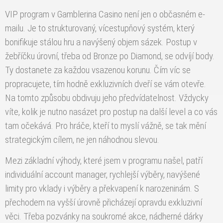
VIP program v Gamblerina Casino není jen o občasném e-
mailu. Je to strukturovaný, vícestupňový systém, který
bonifikuje stálou hru a navýšený objem sázek. Postup v
žebříčku úrovní, třeba od Bronze po Diamond, se odvíjí body.
Ty dostanete za každou vsazenou korunu. Čím víc se
propracujete, tím hodně exkluzivních dveří se vám otevře.
Na tomto způsobu obdivuju jeho předvídatelnost. Vždycky
víte, kolik je nutno nasázet pro postup na další level a co vás
tam očekává. Pro hráče, kteří to myslí vážně, se tak mění
strategickým cílem, ne jen náhodnou slevou.
Mezi základní výhody, které jsem v programu našel, patří
individuální account manager, rychlejší výběry, navýšené
limity pro vklady i výběry a překvapení k narozeninám. S
přechodem na vyšší úrovně přicházejí opravdu exkluzivní
věci. Třeba pozvánky na soukromé akce, nádherné dárky