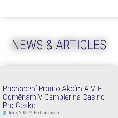
NEWS & ARTICLES
Pochopení Promo Akcím A VIP
Odměnám V Gamblerina Casino
Pro Česko
Juli 7, 2026
No Comments