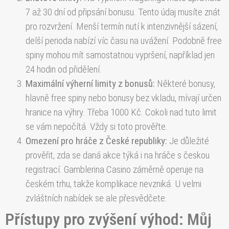
7 až 30 dní od připsání bonusu. Tento údaj musíte znát
pro rozvržení. Menší termín nutí k intenzivnější sázení,
delší perioda nabízí víc času na uvážení. Podobně free
spiny mohou mít samostatnou vypršení, například jen
24 hodin od přidělení.
Maximální výherní limity z bonusů:
Některé bonusy,
hlavně free spiny nebo bonusy bez vkladu, mívají určen
hranice na výhry. Třeba 1000 Kč. Cokoli nad tuto limit
se vám nepočítá. Vždy si toto prověřte.
Omezení pro hráče z České republiky:
Je důležité
prověřit, zda se daná akce týká i na hráče s českou
registrací. Gamblerina Casino záměrně operuje na
českém trhu, takže komplikace nevzniká. U velmi
zvláštních nabídek se ale přesvědčete.
Přístupy pro zvýšení výhod: Můj