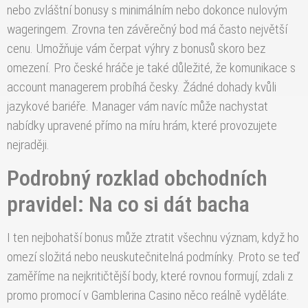
nebo zvláštní bonusy s minimálním nebo dokonce nulovým
wageringem. Zrovna ten závěrečný bod má často největší
cenu. Umožňuje vám čerpat výhry z bonusů skoro bez
omezení. Pro české hráče je také důležité, že komunikace s
account managerem probíhá česky. Žádné dohady kvůli
jazykové bariéře. Manager vám navíc může nachystat
nabídky upravené přímo na míru hrám, které provozujete
nejraději.
Podrobný rozklad obchodních
pravidel: Na co si dát bacha
I ten nejbohatší bonus může ztratit všechnu význam, když ho
omezí složitá nebo neuskutečnitelná podmínky. Proto se teď
zaměříme na nejkritičtější body, které rovnou formují, zdali z
promo promocí v Gamblerina Casino něco reálně vyděláte.