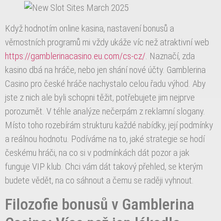
Když hodnotím online kasina, nastavení bonusů a
věrnostních programů mi vždy ukáže víc než atraktivní web
https://gamblerinacasino.eu.com/cs-cz/
. Naznačí, zda
kasino dbá na hráče, nebo jen shání nové účty. Gamblerina
Casino pro české hráče nachystalo celou řadu výhod. Aby
jste z nich ale byli schopni těžit, potřebujete jim nejprve
porozumět. V téhle analýze nečerpám z reklamní slogany.
Místo toho rozebírám strukturu každé nabídky, její podmínky
a reálnou hodnotu. Podíváme na to, jaké strategie se hodí
českému hráči, na co si v podmínkách dát pozor a jak
funguje VIP klub. Chci vám dát takový přehled, se kterým
budete vědět, na co sáhnout a čemu se raději vyhnout.
Filozofie bonusů v Gamblerina