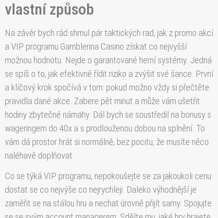
vlastní způsob
Na závěr bych rád shrnul pár taktických rad, jak z promo akcí
a VIP programu Gamblerina Casino získat co nejvyšší
možnou hodnotu. Nejde o garantované herní systémy. Jedná
se spíš o to, jak efektivně řídit riziko a zvýšit své šance. První
a klíčový krok spočívá v tom: pokud možno vždy si přečtěte
pravidla dané akce. Zabere pět minut a může vám ušetřit
hodiny zbytečné námahy. Dál bych se soustředil na bonusy s
wageringem do 40x a s prodlouženou dobou na splnění. To
vám dá prostor hrát si normálně, bez pocitu, že musíte něco
naléhavě doplňovat.
Co se týká VIP programu, nepokoušejte se za jakoukoli cenu
dostat se co nejvýše co nejrychleji. Daleko výhodnější je
zaměřit se na stálou hru a nechat úrovně přijít samy. Spojujte
se se svým account managerem. Sdělte mu, jaké hry hrajete