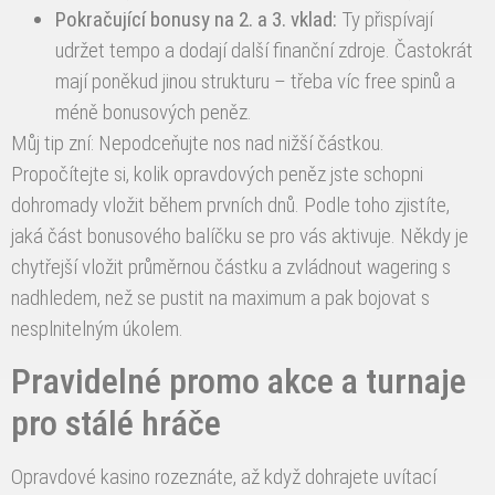
Pokračující bonusy na 2. a 3. vklad:
Ty přispívají
udržet tempo a dodají další finanční zdroje. Častokrát
mají poněkud jinou strukturu – třeba víc free spinů a
méně bonusových peněz.
Můj tip zní: Nepodceňujte nos nad nižší částkou.
Propočítejte si, kolik opravdových peněz jste schopni
dohromady vložit během prvních dnů. Podle toho zjistíte,
jaká část bonusového balíčku se pro vás aktivuje. Někdy je
chytřejší vložit průměrnou částku a zvládnout wagering s
nadhledem, než se pustit na maximum a pak bojovat s
nesplnitelným úkolem.
Pravidelné promo akce a turnaje
pro stálé hráče
Opravdové kasino rozeznáte, až když dohrajete uvítací