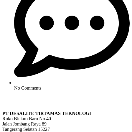
No Comments
PT DESALITE TIRTAMAS TEKNOLOGI
Ruko Bintaro Baru No.40
Jalan Jombang Raya 89
Tangerang Selatan 15227