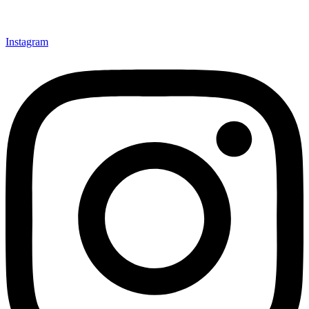
info@desalite.co.id
021-22211833 (Hunting)
Instagram