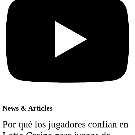
News & Articles
Por qué los jugadores confían en