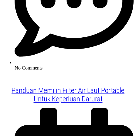
No Comments
Panduan Memilih Filter Air Laut Portable
Untuk Keperluan Darurat