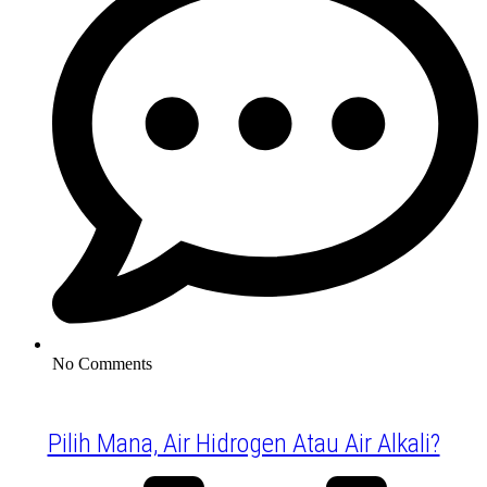
No Comments
Pilih Mana, Air Hidrogen Atau Air Alkali?