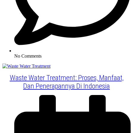
No Comments
Waste Water Treatment: Proses, Manfaat,
Dan Penerapannya Di Indonesia