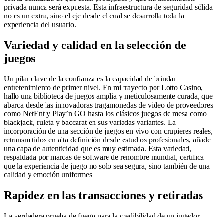
privada nunca será expuesta. Esta infraestructura de seguridad sólida
no es un extra, sino el eje desde el cual se desarrolla toda la
experiencia del usuario.
Variedad y calidad en la selección de
juegos
Un pilar clave de la confianza es la capacidad de brindar
entretenimiento de primer nivel. En mi trayecto por Lotto Casino,
hallo una biblioteca de juegos amplia y meticulosamente curada, que
abarca desde las innovadoras tragamonedas de video de proveedores
como NetEnt y Play’n GO hasta los clásicos juegos de mesa como
blackjack, ruleta y baccarat en sus variadas variantes. La
incorporación de una sección de juegos en vivo con crupieres reales,
retransmitidos en alta definición desde estudios profesionales, añade
una capa de autenticidad que es muy estimada. Esta variedad,
respaldada por marcas de software de renombre mundial, certifica
que la experiencia de juego no solo sea segura, sino también de una
calidad y emoción uniformes.
Rapidez en las transacciones y retiradas
La verdadera prueba de fuego para la credibilidad de un jugador