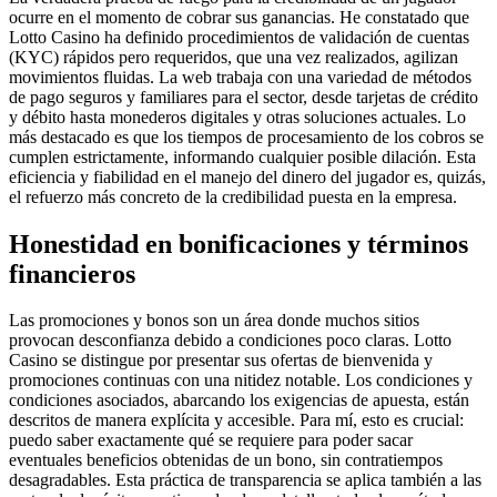
ocurre en el momento de cobrar sus ganancias. He constatado que
Lotto Casino ha definido procedimientos de validación de cuentas
(KYC) rápidos pero requeridos, que una vez realizados, agilizan
movimientos fluidas. La web trabaja con una variedad de métodos
de pago seguros y familiares para el sector, desde tarjetas de crédito
y débito hasta monederos digitales y otras soluciones actuales. Lo
más destacado es que los tiempos de procesamiento de los cobros se
cumplen estrictamente, informando cualquier posible dilación. Esta
eficiencia y fiabilidad en el manejo del dinero del jugador es, quizás,
el refuerzo más concreto de la credibilidad puesta en la empresa.
Honestidad en bonificaciones y términos
financieros
Las promociones y bonos son un área donde muchos sitios
provocan desconfianza debido a condiciones poco claras. Lotto
Casino se distingue por presentar sus ofertas de bienvenida y
promociones continuas con una nitidez notable. Los condiciones y
condiciones asociados, abarcando los exigencias de apuesta, están
descritos de manera explícita y accesible. Para mí, esto es crucial:
puedo saber exactamente qué se requiere para poder sacar
eventuales beneficios obtenidas de un bono, sin contratiempos
desagradables. Esta práctica de transparencia se aplica también a las