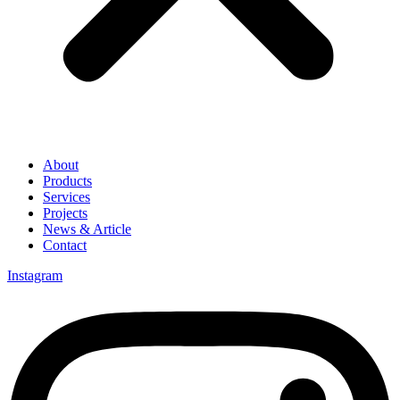
About
Products
Services
Projects
News & Article
Contact
Instagram