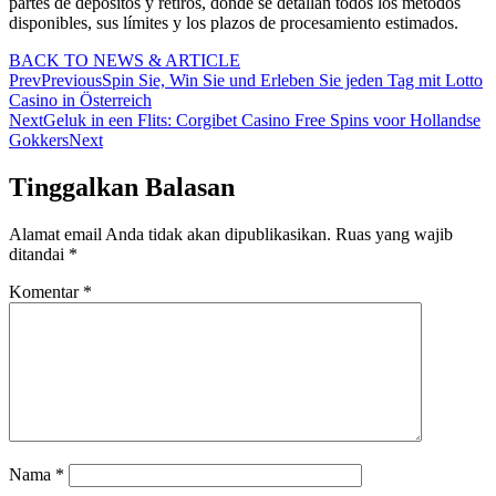
partes de depósitos y retiros, donde se detallan todos los métodos
disponibles, sus límites y los plazos de procesamiento estimados.
BACK TO NEWS & ARTICLE
Prev
Previous
Spin Sie, Win Sie und Erleben Sie jeden Tag mit Lotto
Casino in Österreich
Next
Geluk in een Flits: Corgibet Casino Free Spins voor Hollandse
Gokkers
Next
Tinggalkan Balasan
Alamat email Anda tidak akan dipublikasikan.
Ruas yang wajib
ditandai
*
Komentar
*
Nama
*