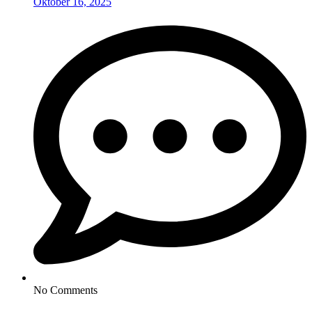
Oktober 16, 2025
No Comments