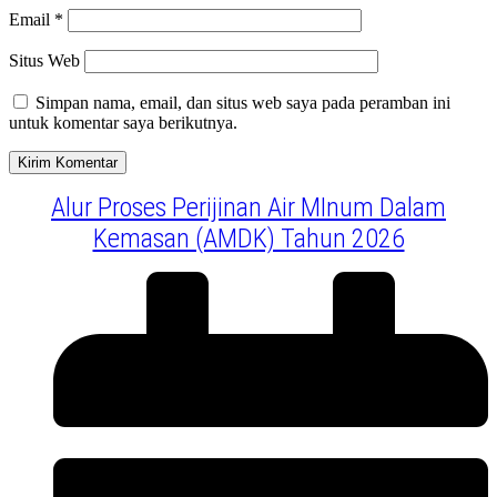
Email
*
Situs Web
Simpan nama, email, dan situs web saya pada peramban ini
untuk komentar saya berikutnya.
Alur Proses Perijinan Air MInum Dalam
Kemasan (AMDK) Tahun 2026