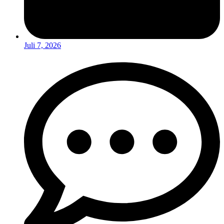
Juli 7, 2026