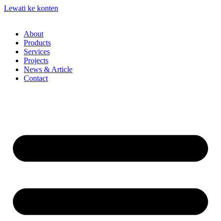
Lewati ke konten
About
Products
Services
Projects
News & Article
Contact