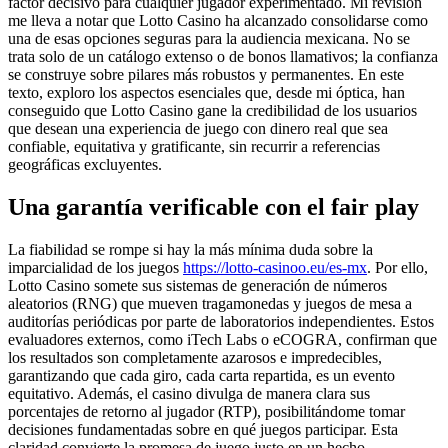
factor decisivo para cualquier jugador experimentado. Mi revisión
me lleva a notar que Lotto Casino ha alcanzado consolidarse como
una de esas opciones seguras para la audiencia mexicana. No se
trata solo de un catálogo extenso o de bonos llamativos; la confianza
se construye sobre pilares más robustos y permanentes. En este
texto, exploro los aspectos esenciales que, desde mi óptica, han
conseguido que Lotto Casino gane la credibilidad de los usuarios
que desean una experiencia de juego con dinero real que sea
confiable, equitativa y gratificante, sin recurrir a referencias
geográficas excluyentes.
Una garantía verificable con el fair play
La fiabilidad se rompe si hay la más mínima duda sobre la
imparcialidad de los juegos
https://lotto-casinoo.eu/es-mx
. Por ello,
Lotto Casino somete sus sistemas de generación de números
aleatorios (RNG) que mueven tragamonedas y juegos de mesa a
auditorías periódicas por parte de laboratorios independientes. Estos
evaluadores externos, como iTech Labs o eCOGRA, confirman que
los resultados son completamente azarosos e impredecibles,
garantizando que cada giro, cada carta repartida, es un evento
equitativo. Además, el casino divulga de manera clara sus
porcentajes de retorno al jugador (RTP), posibilitándome tomar
decisiones fundamentadas sobre en qué juegos participar. Esta
claridad convierte la promesa de juego justo en un hecho