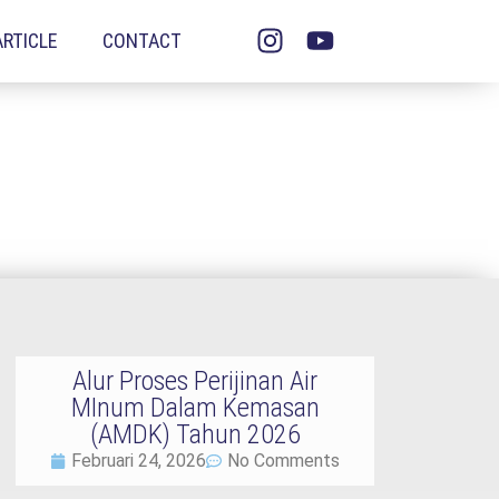
ARTICLE
CONTACT
Alur Proses Perijinan Air
MInum Dalam Kemasan
(AMDK) Tahun 2026
Februari 24, 2026
No Comments