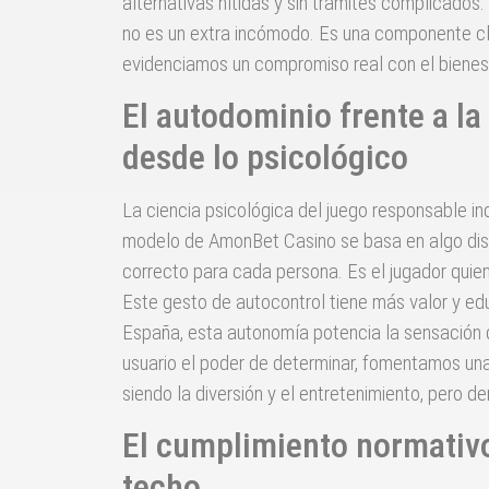
alternativas nítidas y sin trámites complicados.
no es un extra incómodo. Es una componente cla
evidenciamos un compromiso real con el bienesta
El autodominio frente a l
desde lo psicológico
La ciencia psicológica del juego responsable i
modelo de AmonBet Casino se basa en algo disti
correcto para cada persona. Es el jugador quien
Este gesto de autocontrol tiene más valor y ed
España, esta autonomía potencia la sensación d
usuario el poder de determinar, fomentamos una
siendo la diversión y el entretenimiento, pero 
El cumplimiento normativ
techo