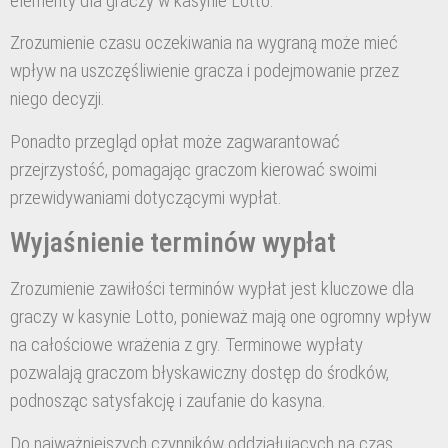
elementy dla graczy w kasynie Lotto.
Zrozumienie czasu oczekiwania na wygraną może mieć
wpływ na uszczęśliwienie gracza i podejmowanie przez
niego decyzji.
Ponadto przegląd opłat może zagwarantować
przejrzystość, pomagając graczom kierować swoimi
przewidywaniami dotyczącymi wypłat.
Wyjaśnienie terminów wypłat
Zrozumienie zawiłości terminów wypłat jest kluczowe dla
graczy w kasynie Lotto, ponieważ mają one ogromny wpływ
na całościowe wrażenia z gry. Terminowe wypłaty
pozwalają graczom błyskawiczny dostęp do środków,
podnosząc satysfakcję i zaufanie do kasyna.
Do najważniejszych czynników oddziałujących na czas