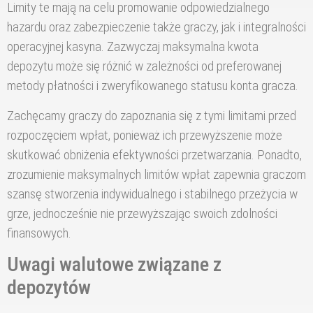
Limity te mają na celu promowanie odpowiedzialnego
hazardu oraz zabezpieczenie także graczy, jak i integralności
operacyjnej kasyna. Zazwyczaj maksymalna kwota
depozytu może się różnić w zależności od preferowanej
metody płatności i zweryfikowanego statusu konta gracza.
Zachęcamy graczy do zapoznania się z tymi limitami przed
rozpoczęciem wpłat, ponieważ ich przewyższenie może
skutkować obniżenia efektywności przetwarzania. Ponadto,
zrozumienie maksymalnych limitów wpłat zapewnia graczom
szansę stworzenia indywidualnego i stabilnego przeżycia w
grze, jednocześnie nie przewyższając swoich zdolności
finansowych.
Uwagi walutowe związane z
depozytów