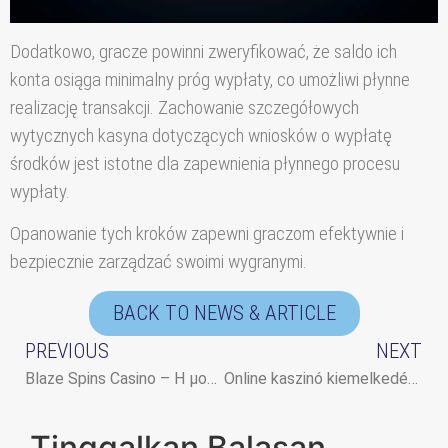
Dodatkowo, gracze powinni zweryfikować, że saldo ich
konta osiąga minimalny próg wypłaty, co umożliwi płynne
realizację transakcji. Zachowanie szczegółowych
wytycznych kasyna dotyczących wniosków o wypłatę
środków jest istotne dla zapewnienia płynnego procesu
wypłaty.
Opanowanie tych kroków zapewni graczom efektywnie i
bezpiecznie zarządzać swoimi wygranymi.
BACK TO NEWS & ARTICLE
PREVIOUS
NEXT
Blaze Spins Casino – Η μοναδική σας προσφορά στην Ελλάδα
Online kaszinó kiemelkedés Magyarországon az Alawin kaszinó felülettel
Tinggalkan Balasan