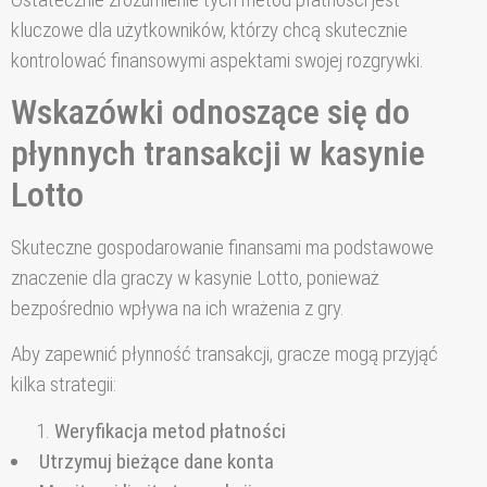
kluczowe dla użytkowników, którzy chcą skutecznie
kontrolować finansowymi aspektami swojej rozgrywki.
Wskazówki odnoszące się do
płynnych transakcji w kasynie
Lotto
Skuteczne gospodarowanie finansami ma podstawowe
znaczenie dla graczy w kasynie Lotto, ponieważ
bezpośrednio wpływa na ich wrażenia z gry.
Aby zapewnić płynność transakcji, gracze mogą przyjąć
kilka strategii:
Weryfikacja metod płatności
Utrzymuj bieżące dane konta