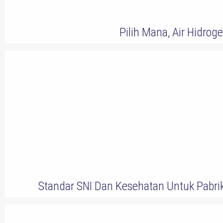
Pilih Mana, Air Hidroge
Standar SNI Dan Kesehatan Untuk Pabri