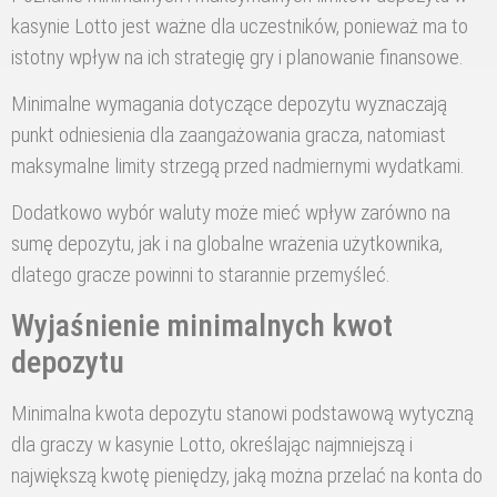
kasynie Lotto jest ważne dla uczestników, ponieważ ma to
istotny wpływ na ich strategię gry i planowanie finansowe.
Minimalne wymagania dotyczące depozytu wyznaczają
punkt odniesienia dla zaangażowania gracza, natomiast
maksymalne limity strzegą przed nadmiernymi wydatkami.
Dodatkowo wybór waluty może mieć wpływ zarówno na
sumę depozytu, jak i na globalne wrażenia użytkownika,
dlatego gracze powinni to starannie przemyśleć.
Wyjaśnienie minimalnych kwot
depozytu
Minimalna kwota depozytu stanowi podstawową wytyczną
dla graczy w kasynie Lotto, określając najmniejszą i
największą kwotę pieniędzy, jaką można przelać na konta do