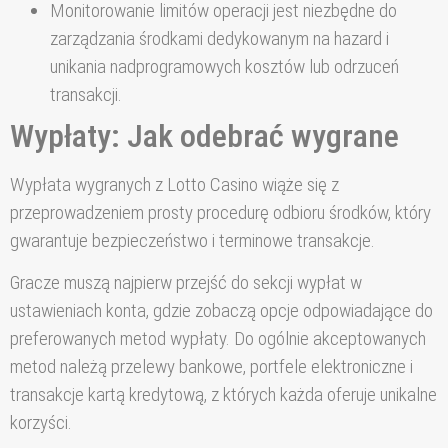
Monitorowanie limitów operacji jest niezbędne do
zarządzania środkami dedykowanym na hazard i
unikania nadprogramowych kosztów lub odrzuceń
transakcji.
Wypłaty: Jak odebrać wygrane
Wypłata wygranych z Lotto Casino wiąże się z
przeprowadzeniem prosty procedurę odbioru środków, który
gwarantuje bezpieczeństwo i terminowe transakcje.
Gracze muszą najpierw przejść do sekcji wypłat w
ustawieniach konta, gdzie zobaczą opcje odpowiadające do
preferowanych metod wypłaty. Do ogólnie akceptowanych
metod należą przelewy bankowe, portfele elektroniczne i
transakcje kartą kredytową, z których każda oferuje unikalne
korzyści.