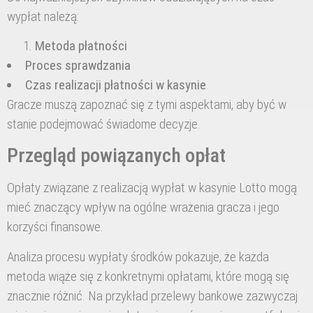
wypłat należą:
Metoda płatności
Proces sprawdzania
Czas realizacji płatności w kasynie
Gracze muszą zapoznać się z tymi aspektami, aby być w
stanie podejmować świadome decyzje.
Przegląd powiązanych opłat
Opłaty związane z realizacją wypłat w kasynie Lotto mogą
mieć znaczący wpływ na ogólne wrażenia gracza i jego
korzyści finansowe.
Analiza procesu wypłaty środków pokazuje, że każda
metoda wiąże się z konkretnymi opłatami, które mogą się
znacznie różnić. Na przykład przelewy bankowe zazwyczaj