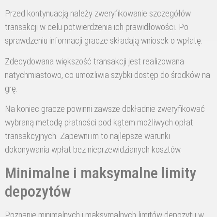
Przed kontynuacją należy zweryfikowanie szczegółów
transakcji w celu potwierdzenia ich prawidłowości. Po
sprawdzeniu informacji gracze składają wniosek o wpłatę.
Zdecydowana większość transakcji jest realizowana
natychmiastowo, co umożliwia szybki dostęp do środków na
grę.
Na koniec gracze powinni zawsze dokładnie zweryfikować
wybraną metodę płatności pod kątem możliwych opłat
transakcyjnych. Zapewni im to najlepsze warunki
dokonywania wpłat bez nieprzewidzianych kosztów.
Minimalne i maksymalne limity
depozytów
Poznanie minimalnych i maksymalnych limitów depozytu w