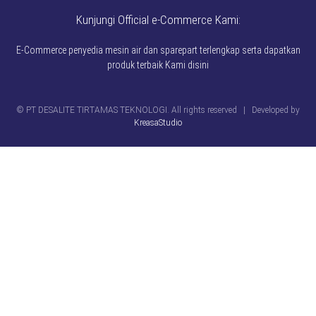
Kunjungi Official e-Commerce Kami:
E-Commerce penyedia mesin air dan sparepart terlengkap serta dapatkan
produk terbaik Kami disini
© PT DESALITE TIRTAMAS TEKNOLOGI. All rights reserved | Developed by
KreasaStudio