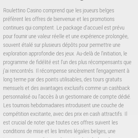
Roulettino Casino comprend que les joueurs belges
préfèrent les offres de bienvenue et les promotions
continues qui comptent. Le package d’accueil est prévu
pour fournir une valeur réelle et une expérience prolongée,
souvent étalé sur plusieurs dépôts pour permettre une
exploration approfondie des jeux. Au-delà de l’initiation, le
programme de fidélité est l’un des plus récompensants que
j’ai rencontrés. Il récompense sincèrement l’engagement à
long terme par des points utilisables, des tours gratuits
mensuels et des avantages exclusifs comme un cashback
personnalisé ou l’accès à un gestionnaire de compte dédié.
Les tournois hebdomadaires introduisent une couche de
compétition excitante, avec des prix en cash attractifs. Il
est crucial de noter que toutes ces offres suivent les
conditions de mise et les limites légales belges, une