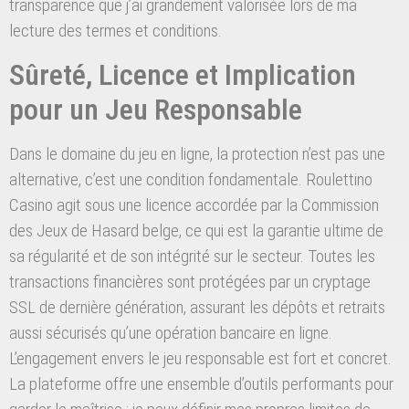
transparence que j’ai grandement valorisée lors de ma
lecture des termes et conditions.
Sûreté, Licence et Implication
pour un Jeu Responsable
Dans le domaine du jeu en ligne, la protection n’est pas une
alternative, c’est une condition fondamentale. Roulettino
Casino agit sous une licence accordée par la Commission
des Jeux de Hasard belge, ce qui est la garantie ultime de
sa régularité et de son intégrité sur le secteur. Toutes les
transactions financières sont protégées par un cryptage
SSL de dernière génération, assurant les dépôts et retraits
aussi sécurisés qu’une opération bancaire en ligne.
L’engagement envers le jeu responsable est fort et concret.
La plateforme offre une ensemble d’outils performants pour