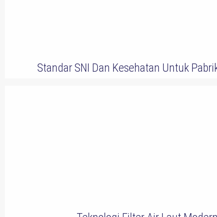
Standar SNI Dan Kesehatan Untuk Pabri