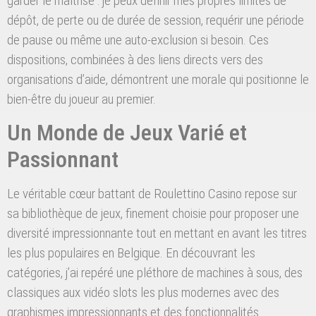
garder le maîtrise : je peux définir mes propres limites de
dépôt, de perte ou de durée de session, requérir une période
de pause ou même une auto-exclusion si besoin. Ces
dispositions, combinées à des liens directs vers des
organisations d’aide, démontrent une morale qui positionne le
bien-être du joueur au premier.
Un Monde de Jeux Varié et
Passionnant
Le véritable cœur battant de Roulettino Casino repose sur
sa bibliothèque de jeux, finement choisie pour proposer une
diversité impressionnante tout en mettant en avant les titres
les plus populaires en Belgique. En découvrant les
catégories, j’ai repéré une pléthore de machines à sous, des
classiques aux vidéo slots les plus modernes avec des
graphismes impressionnants et des fonctionnalités