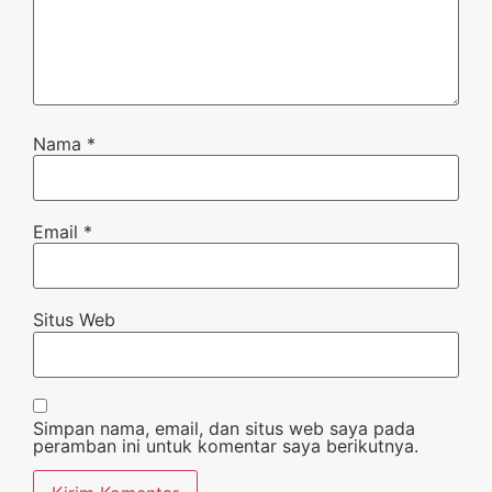
Nama
*
Email
*
Situs Web
Simpan nama, email, dan situs web saya pada
peramban ini untuk komentar saya berikutnya.