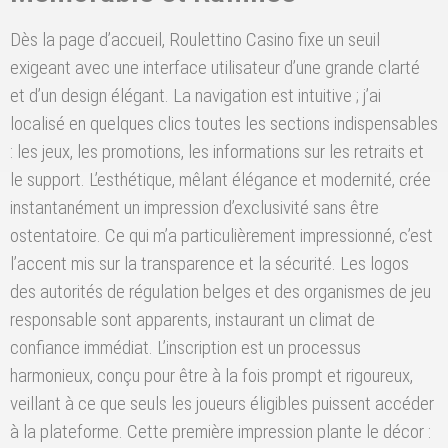
Dès la page d’accueil, Roulettino Casino fixe un seuil
exigeant avec une interface utilisateur d’une grande clarté
et d’un design élégant. La navigation est intuitive ; j’ai
localisé en quelques clics toutes les sections indispensables
: les jeux, les promotions, les informations sur les retraits et
le support. L’esthétique, mêlant élégance et modernité, crée
instantanément un impression d’exclusivité sans être
ostentatoire. Ce qui m’a particulièrement impressionné, c’est
l’accent mis sur la transparence et la sécurité. Les logos
des autorités de régulation belges et des organismes de jeu
responsable sont apparents, instaurant un climat de
confiance immédiat. L’inscription est un processus
harmonieux, conçu pour être à la fois prompt et rigoureux,
veillant à ce que seuls les joueurs éligibles puissent accéder
à la plateforme. Cette première impression plante le décor :