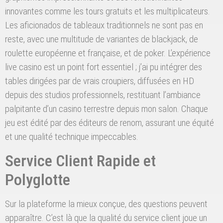
innovantes comme les tours gratuits et les multiplicateurs.
Les aficionados de tableaux traditionnels ne sont pas en
reste, avec une multitude de variantes de blackjack, de
roulette européenne et française, et de poker. L’expérience
live casino est un point fort essentiel ; j’ai pu intégrer des
tables dirigées par de vrais croupiers, diffusées en HD
depuis des studios professionnels, restituant l’ambiance
palpitante d’un casino terrestre depuis mon salon. Chaque
jeu est édité par des éditeurs de renom, assurant une équité
et une qualité technique impeccables.
Service Client Rapide et
Polyglotte
Sur la plateforme la mieux conçue, des questions peuvent
apparaître. C’est là que la qualité du service client joue un