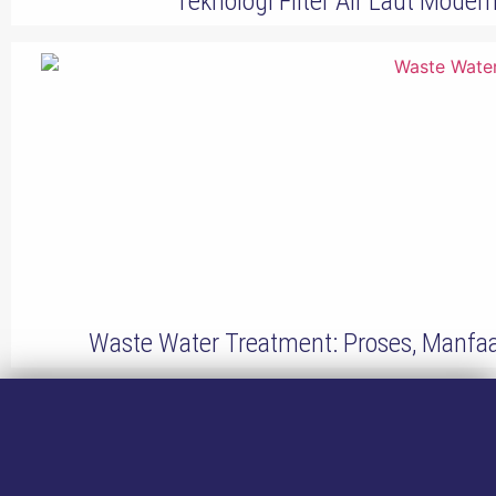
Teknologi Filter Air Laut Moder
Waste Water Treatment: Proses, Manfaa