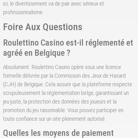
ici, le divertissement va de pair avec sérieux et
professionnalisme.
Foire Aux Questions
Roulettino Casino est-il réglementé et
agréé en Belgique ?
Absolument. Roulettino Casino opère sous une licence
formelle délivrée par la Commission des Jeux de Hasard
(CJH) de Belgique. Cela assure que la plateforme respecte
scrupuleusement la réglementation belge, garantissant un
jeu juste, la protection des données des joueurs et la
promotion du jeu raisonnable. Vous pouvez participer en
toute confiance sur un site pleinement autorisé.
Quelles les moyens de paiement