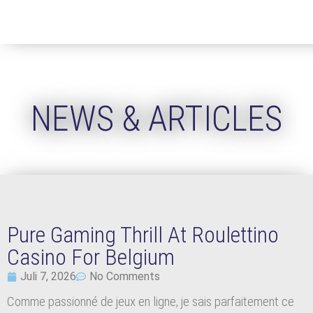
NEWS & ARTICLES
Pure Gaming Thrill At Roulettino
Casino For Belgium
Juli 7, 2026
No Comments
Comme passionné de jeux en ligne, je sais parfaitement ce