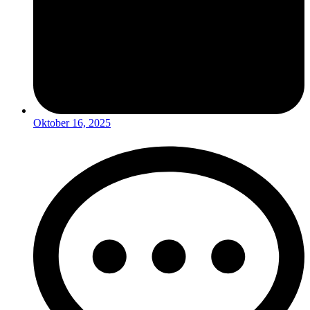
Oktober 16, 2025