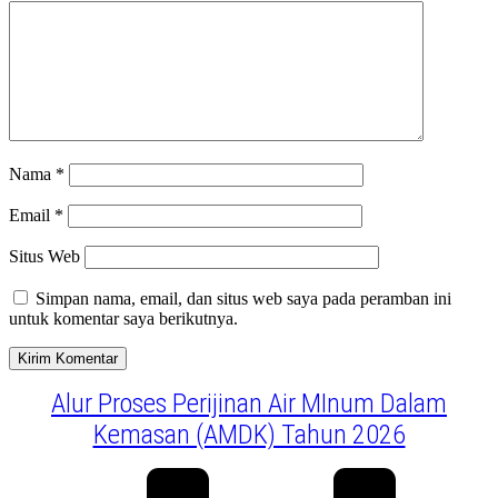
Nama
*
Email
*
Situs Web
Simpan nama, email, dan situs web saya pada peramban ini
untuk komentar saya berikutnya.
Alur Proses Perijinan Air MInum Dalam
Kemasan (AMDK) Tahun 2026