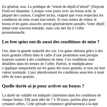
En général, non. La politique de “retrait du dépôt d’abord” (Deposit
First) est répandue. Lorsque vous jouez avec un bonus actif, la
plupart des casinos, Corgibet inclus, exigent que vous respectiez les
conditions de mise avant tout retrait. Si vous tentez de retirer, le
bonus et les gains associés seront généralement annulés. Votre dépôt
initial reste souvent retirable, mais cela met fin à l’offre
promotionnelle.
Les free spins ont-ils aussi des conditions de mise ?
Oui, dans la grande majorité des cas. Les gains obtenus grâce à des
tours gratuits offerts dans le cadre d’une promotion sont presque
toujours soumis à des conditions de mise. Ces conditions sont
détaillées dans les termes de l’offre. Parfois, le multiplicateur
s’applique uniquement sur les gains des tours gratuits, et non sur leur
valeur nominale. Lisez attentivement les conditions associées à toute
offre de tours gratuits.
Quelle durée ai-je pour activer un bonus ?
La durée de validité est indiquée clairement dans les conditions de
chaque bonus. Elle peut aller de 7 à 30 jours, parfois plus pour
certaines offres. Cette période commence généralement à la date