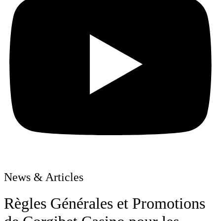
News & Articles
Règles Générales et Promotions