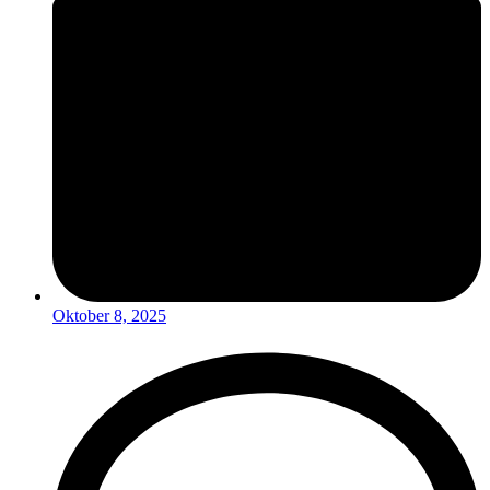
Oktober 8, 2025