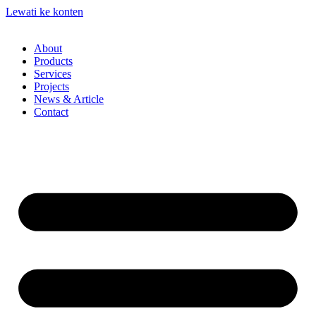
Lewati ke konten
About
Products
Services
Projects
News & Article
Contact