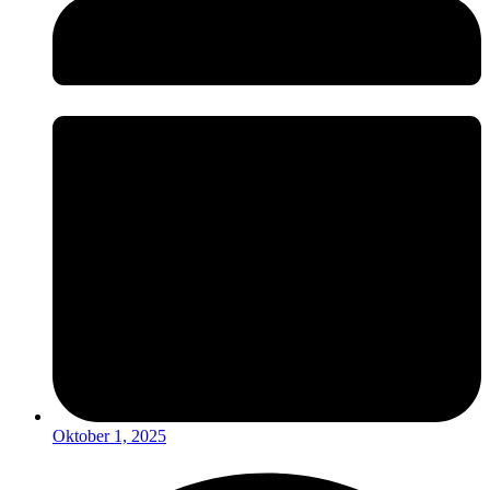
Oktober 1, 2025