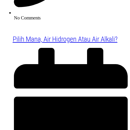
No Comments
Pilih Mana, Air Hidrogen Atau Air Alkali?