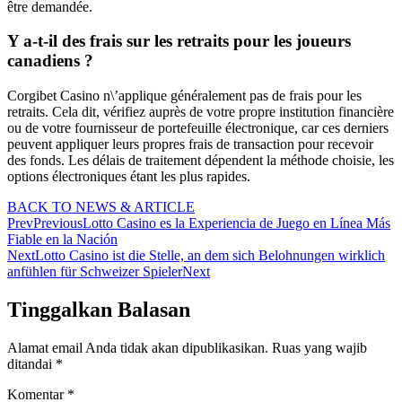
être demandée.
Y a-t-il des frais sur les retraits pour les joueurs
canadiens ?
Corgibet Casino n\’applique généralement pas de frais pour les
retraits. Cela dit, vérifiez auprès de votre propre institution financière
ou de votre fournisseur de portefeuille électronique, car ces derniers
peuvent appliquer leurs propres frais de transaction pour recevoir
des fonds. Les délais de traitement dépendent la méthode choisie, les
options électroniques étant les plus rapides.
BACK TO NEWS & ARTICLE
Prev
Previous
Lotto Casino es la Experiencia de Juego en Línea Más
Fiable en la Nación
Next
Lotto Casino ist die Stelle, an dem sich Belohnungen wirklich
anfühlen für Schweizer Spieler
Next
Tinggalkan Balasan
Alamat email Anda tidak akan dipublikasikan.
Ruas yang wajib
ditandai
*
Komentar
*