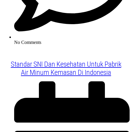
No Comments
Standar SNI Dan Kesehatan Untuk Pabrik
Air Minum Kemasan Di Indonesia