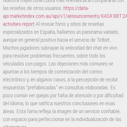
Nuestra trayectoria cobra más relevancia al compararla con
las reseñas de otros usuarios.
https://data-
api.marketindex.com.au/api/v1/announcements/XASX:BBT:2A1
activities-report
Al revisar foros y sitios de reseñas
especializados en España, hallamos un panorama variado,
aunque en general positivo hacia el servicio de Telbet.
Muchos jugadores subrayan la velocidad del chat en vivo
para resolver problemas frecuentes, sobre todo los
vinculados con pagos. Las objeciones más comunes se
apuntan a los tiempos de contestación del correo
electrónico y, en algunos casos, a la percepción de recibir
respuestas “prefabricadas” en consultas elaboradas. Es
poco común ver quejas por falta de atención o por dificultad
del idioma, lo que ratifica nuestros conclusiones en esas
áreas. Esta fama refleja la imagen de un servicio confiable,
con espacio para perfeccionar en la individualización de las