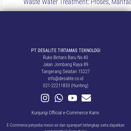
Waste Water Treatment: Proses, Manfaa
PT DESALITE TIRTAMAS TEKNOLOGI
Ruko Bintaro Baru No.40
Jalan Jombang Raya 89
Tangerang Selatan 15227
info@desalite.co.id
021-22211833 (Hunting)
Kunjungi Official e-Commerce Kami:
E-Commerce penyedia mesin air dan sparepart terlengkap serta dapatkan