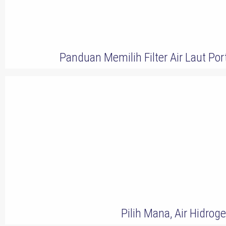
Panduan Memilih Filter Air Laut Po
Pilih Mana, Air Hidroge