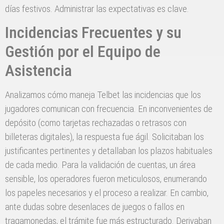
días festivos. Administrar las expectativas es clave.
Incidencias Frecuentes y su
Gestión por el Equipo de
Asistencia
Analizamos cómo maneja Telbet las incidencias que los
jugadores comunican con frecuencia. En inconvenientes de
depósito (como tarjetas rechazadas o retrasos con
billeteras digitales), la respuesta fue ágil. Solicitaban los
justificantes pertinentes y detallaban los plazos habituales
de cada medio. Para la validación de cuentas, un área
sensible, los operadores fueron meticulosos, enumerando
los papeles necesarios y el proceso a realizar. En cambio,
ante dudas sobre desenlaces de juegos o fallos en
tragamonedas, el trámite fue más estructurado. Derivaban