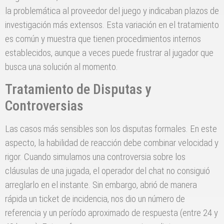
la problemática al proveedor del juego y indicaban plazos de
investigación más extensos. Esta variación en el tratamiento
es común y muestra que tienen procedimientos internos
establecidos, aunque a veces puede frustrar al jugador que
busca una solución al momento.
Tratamiento de Disputas y
Controversias
Las casos más sensibles son los disputas formales. En este
aspecto, la habilidad de reacción debe combinar velocidad y
rigor. Cuando simulamos una controversia sobre los
cláusulas de una jugada, el operador del chat no consiguió
arreglarlo en el instante. Sin embargo, abrió de manera
rápida un ticket de incidencia, nos dio un número de
referencia y un período aproximado de respuesta (entre 24 y