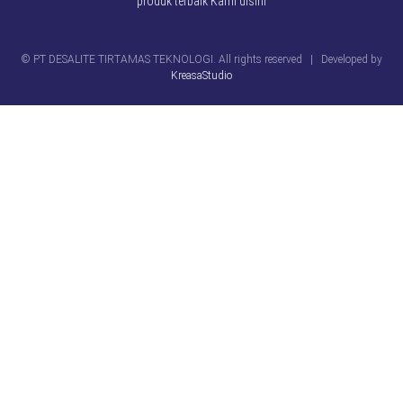
produk terbaik Kami disini
© PT DESALITE TIRTAMAS TEKNOLOGI. All rights reserved | Developed by
KreasaStudio