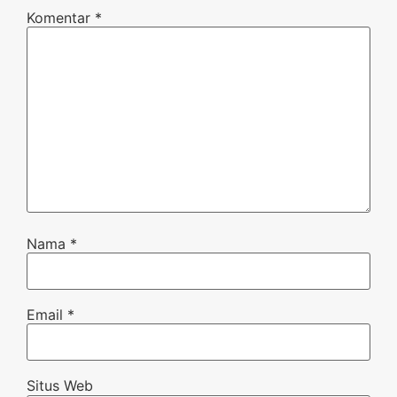
Komentar
*
Nama
*
Email
*
Situs Web