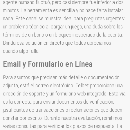
agente humano fluctuó, pero casi siempre fue inferior a dos
minutos. La herramienta es sencilla y no hace falta instalar
nada. Este canal se muestra ideal para preguntas urgentes:
un problema técnico al cargar un juego, una duda sobre los
términos de un bono o un bloqueo inesperado de la cuenta.
Brinda esa solución en directo que todos apreciamos
cuando algo falla.
Email y Formulario en Línea
Para asuntos que precisan más detalle o documentación
adjunta, está el correo electrónico. Telbet proporciona una
dirección de soporte y un formulario web integrado. Esta vía
es la correcta para enviar documentos de verificación,
justificantes de transacciones o reclamaciones que deben
constar por escrito. Durante nuestra evaluación, remitimos
varias consultas para verificar los plazos de respuesta. La