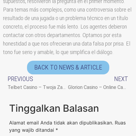
supuestos, resolvieron la pregunta en el primer momento.
Para temas más complejos, como una controversia sobre el
resultado de una jugada o un problema técnico en un título
concreto, el proceso fue más lento. Los agentes debieron
contactar con otros departamentos. Optamos por esta
honestidad a que nos ofrecieran una data falsa por prisa. El
tono fue serio y amable, lo que simplifica el diálogo.
BACK TO NEWS & ARTICLE
PREVIOUS
NEXT
Telbet Casino – Twoja Zabawa, Twoja Droga w Polsce
Glorion Casino – Online Casino Full Website and Interface Walkthrough for NZ
Tinggalkan Balasan
Alamat email Anda tidak akan dipublikasikan.
Ruas
yang wajib ditandai
*