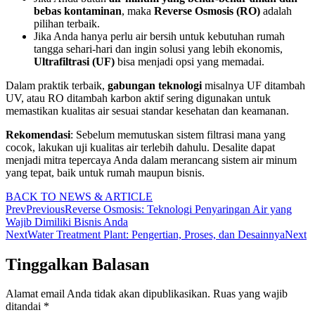
bebas kontaminan
, maka
Reverse Osmosis (RO)
adalah
pilihan terbaik.
Jika Anda hanya perlu air bersih untuk kebutuhan rumah
tangga sehari-hari dan ingin solusi yang lebih ekonomis,
Ultrafiltrasi (UF)
bisa menjadi opsi yang memadai.
Dalam praktik terbaik,
gabungan teknologi
misalnya UF ditambah
UV, atau RO ditambah karbon aktif sering digunakan untuk
memastikan kualitas air sesuai standar kesehatan dan keamanan.
Rekomendasi
: Sebelum memutuskan sistem filtrasi mana yang
cocok, lakukan uji kualitas air terlebih dahulu. Desalite dapat
menjadi mitra tepercaya Anda dalam merancang sistem air minum
yang tepat, baik untuk rumah maupun bisnis.
BACK TO NEWS & ARTICLE
Prev
Previous
Reverse Osmosis: Teknologi Penyaringan Air yang
Wajib Dimiliki Bisnis Anda
Next
Water Treatment Plant: Pengertian, Proses, dan Desainnya
Next
Tinggalkan Balasan
Alamat email Anda tidak akan dipublikasikan.
Ruas yang wajib
ditandai
*