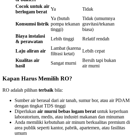
Cocok untuk air
Ya
Tidak
berlogam berat
Ya (butuh
Tidak (umumnya
Konsumsi listrik
pompa tekanan
gravitasi/tekanan
tinggi)
biasa)
Biaya instalasi
Lebih tinggi
Relatif rendah
& perawatan
Lambat (karena
Laju aliran air
Lebih cepat
filtrasi ketat)
Kualitas air
Bersih tapi bukan
Sangat murni
hasil
air murni
Kapan Harus Memilih RO?
RO adalah pilihan
terbaik
bila:
Sumber air berasal dari air tanah, sumur bor, atau air PDAM
dengan tingkat TDS tinggi
Diperlukan
air murni bebas logam berat
untuk keperluan
laboratorium, medis, atau industri makanan dan minuman
Anda memiliki kebutuhan air minum berkualitas premium di
area publik seperti kantor, pabrik, apartemen, atau fasilitas
umum