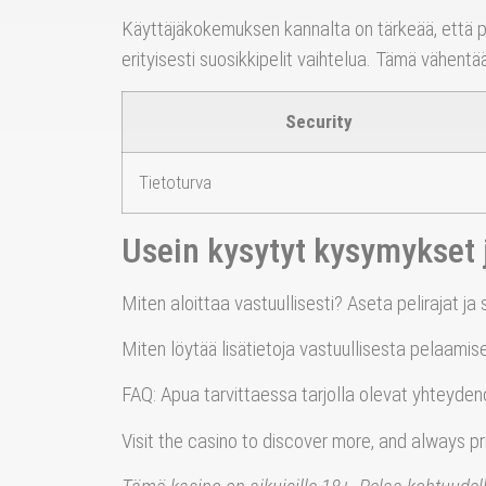
Käyttäjäkokemuksen kannalta on tärkeää, että pel
erityisesti suosikkipelit vaihtelua. Tämä vähen
Security
Tietoturva
Usein kysytyt kysymykset 
Miten aloittaa vastuullisesti? Aseta pelirajat ja
Miten löytää lisätietoja vastuullisesta pelaamise
FAQ: Apua tarvittaessa tarjolla olevat yhteyden
Visit the casino to discover more, and always pr