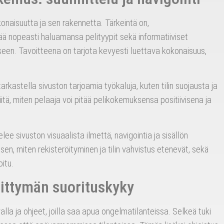
onaisuutta ja sen rakennetta. Tärkeintä on,
tää nopeasti haluamansa pelityypit sekä informatiiviset
seen. Tavoitteena on tarjota kevyesti luettava kokonaisuus,
astella sivuston tarjoamia työkaluja, kuten tilin suojausta ja
tä, miten pelaaja voi pitää pelikokemuksensa positiivisena ja
ee sivuston visuaalista ilmettä, navigointia ja sisällön
en, miten rekisteröityminen ja tilin vahvistus etenevät, sekä
itu.
iittymän suorituskyky
alla ja ohjeet, joilla saa apua ongelmatilanteissa. Selkeä tuki