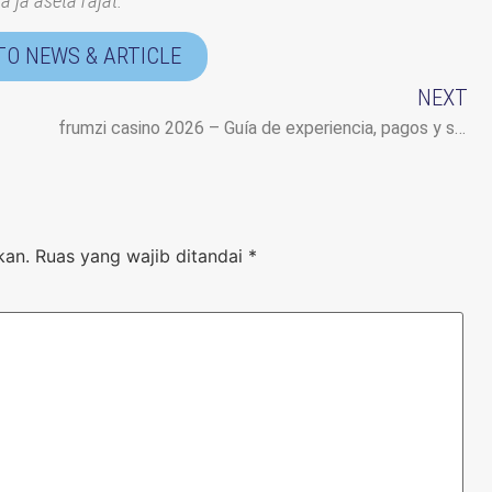
 ja aseta rajat.
TO NEWS & ARTICLE
NEXT
frumzi casino 2026 – Guía de experiencia, pagos y seguridad
kan.
Ruas yang wajib ditandai
*