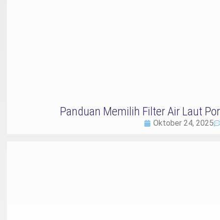
Panduan Memilih Filter Air Laut Po
Oktober 24, 2025