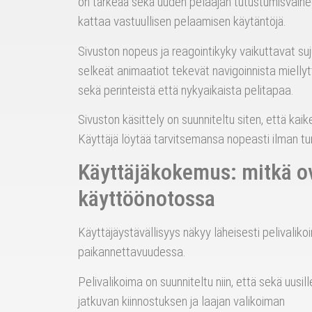
on tärkeää sekä uuden pelaajan tutustumisvaihe
kattaa vastuullisen pelaamisen käytäntöjä.
Sivuston nopeus ja reagointikyky vaikuttavat s
selkeät animaatiot tekevät navigoinnista miellyt
sekä perinteistä että nykyaikaista pelitapaa.
Sivuston käsittely on suunniteltu siten, että ka
Käyttäjä löytää tarvitsemansa nopeasti ilman t
Käyttäjäkokemus: mitkä ov
käyttöönotossa
Käyttäjäystävällisyys näkyy läheisesti pelivalik
paikannettavuudessa.
Pelivalikoima on suunniteltu niin, että sekä uusil
jatkuvan kiinnostuksen ja laajan valikoiman