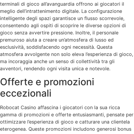
terminali di gioco all’avanguardia offrono ai giocatori il
meglio dell’intrattenimento digitale. La configurazione
intelligente degli spazi garantisce un flusso scorrevole,
consentendo agli ospiti di scoprire le diverse opzioni di
gioco senza avvertire pressione. Inoltre, il personale
premuroso aiuta a creare un’atmosfera di lusso ed
esclusività, soddisfacendo ogni necessità. Questa
atmosfera avvolgente non solo eleva l’esperienza di gioco,
ma incoraggia anche un senso di collettività tra gli
avventori, rendendo ogni visita unica e notevole.
Offerte e promozioni
eccezionali
Robocat Casino affascina i giocatori con la sua ricca
gamma di promozioni e offerte entusiasmanti, pensate per
ottimizzare l’esperienza di gioco e catturare una clientela
eterogenea. Queste promozioni includono generosi bonus