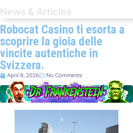
News & Articles
Robocat Casino ti esorta a
scoprire la gioia delle
vincite autentiche in
Svizzera.
April 8, 2026
No Comments