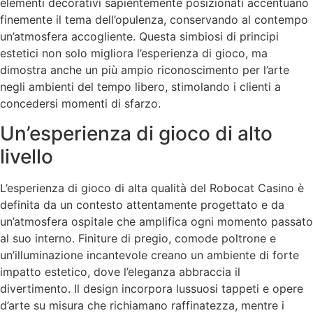
elementi decorativi sapientemente posizionati accentuano
finemente il tema dell’opulenza, conservando al contempo
un’atmosfera accogliente. Questa simbiosi di principi
estetici non solo migliora l’esperienza di gioco, ma
dimostra anche un più ampio riconoscimento per l’arte
negli ambienti del tempo libero, stimolando i clienti a
concedersi momenti di sfarzo.
Un’esperienza di gioco di alto
livello
L’esperienza di gioco di alta qualità del Robocat Casino è
definita da un contesto attentamente progettato e da
un’atmosfera ospitale che amplifica ogni momento passato
al suo interno. Finiture di pregio, comode poltrone e
un’illuminazione incantevole creano un ambiente di forte
impatto estetico, dove l’eleganza abbraccia il
divertimento. Il design incorpora lussuosi tappeti e opere
d’arte su misura che richiamano raffinatezza, mentre i