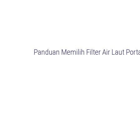
Panduan Memilih Filter Air Laut Port