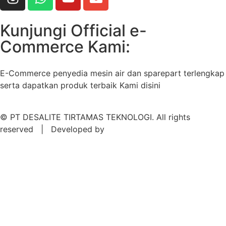
Kunjungi Official e-
Commerce Kami:
E-Commerce penyedia mesin air dan sparepart terlengkap
serta dapatkan produk terbaik Kami disini
© PT DESALITE TIRTAMAS TEKNOLOGI. All rights
reserved | Developed by
KreasaStudio