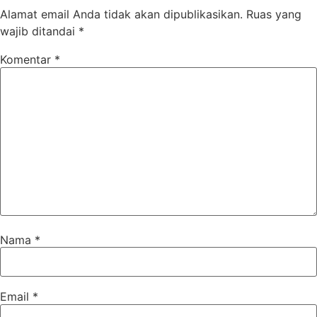
Alamat email Anda tidak akan dipublikasikan.
Ruas yang
wajib ditandai
*
Komentar
*
Nama
*
Email
*