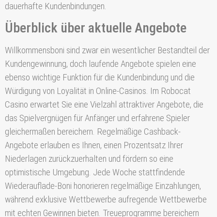
dauerhafte Kundenbindungen.
Überblick über aktuelle Angebote
Willkommensboni sind zwar ein wesentlicher Bestandteil der
Kundengewinnung, doch laufende Angebote spielen eine
ebenso wichtige Funktion für die Kundenbindung und die
Würdigung von Loyalität in Online-Casinos. Im Robocat
Casino erwartet Sie eine Vielzahl attraktiver Angebote, die
das Spielvergnügen für Anfänger und erfahrene Spieler
gleichermaßen bereichern. Regelmäßige Cashback-
Angebote erlauben es Ihnen, einen Prozentsatz Ihrer
Niederlagen zurückzuerhalten und fördern so eine
optimistische Umgebung. Jede Woche stattfindende
Wiederauflade-Boni honorieren regelmäßige Einzahlungen,
während exklusive Wettbewerbe aufregende Wettbewerbe
mit echten Gewinnen bieten. Treueprogramme bereichern