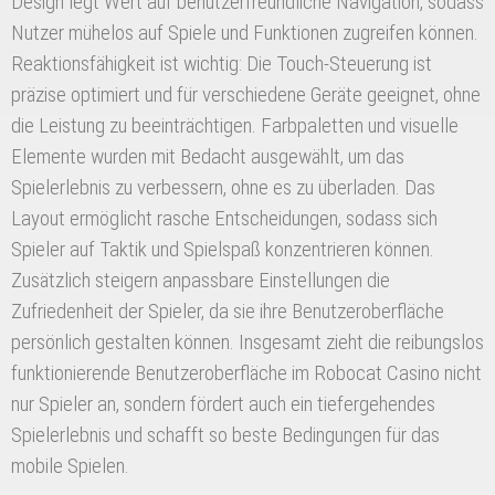
Design legt Wert auf benutzerfreundliche Navigation, sodass
Nutzer mühelos auf Spiele und Funktionen zugreifen können.
Reaktionsfähigkeit ist wichtig: Die Touch-Steuerung ist
präzise optimiert und für verschiedene Geräte geeignet, ohne
die Leistung zu beeinträchtigen. Farbpaletten und visuelle
Elemente wurden mit Bedacht ausgewählt, um das
Spielerlebnis zu verbessern, ohne es zu überladen. Das
Layout ermöglicht rasche Entscheidungen, sodass sich
Spieler auf Taktik und Spielspaß konzentrieren können.
Zusätzlich steigern anpassbare Einstellungen die
Zufriedenheit der Spieler, da sie ihre Benutzeroberfläche
persönlich gestalten können. Insgesamt zieht die reibungslos
funktionierende Benutzeroberfläche im Robocat Casino nicht
nur Spieler an, sondern fördert auch ein tiefergehendes
Spielerlebnis und schafft so beste Bedingungen für das
mobile Spielen.