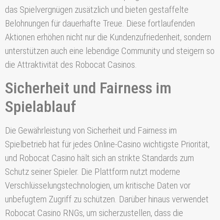
das Spielvergnügen zusätzlich und bieten gestaffelte
Belohnungen für dauerhafte Treue. Diese fortlaufenden
Aktionen erhöhen nicht nur die Kundenzufriedenheit, sondern
unterstützen auch eine lebendige Community und steigern so
die Attraktivität des Robocat Casinos.
Sicherheit und Fairness im
Spielablauf
Die Gewährleistung von Sicherheit und Fairness im
Spielbetrieb hat für jedes Online-Casino wichtigste Priorität,
und Robocat Casino hält sich an strikte Standards zum
Schutz seiner Spieler. Die Plattform nutzt moderne
Verschlüsselungstechnologien, um kritische Daten vor
unbefugtem Zugriff zu schützen. Darüber hinaus verwendet
Robocat Casino RNGs, um sicherzustellen, dass die