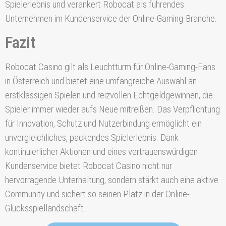
Spielerlebnis und verankert Robocat als führendes
Unternehmen im Kundenservice der Online-Gaming-Branche.
Fazit
Robocat Casino gilt als Leuchtturm für Online-Gaming-Fans
in Österreich und bietet eine umfangreiche Auswahl an
erstklassigen Spielen und reizvollen Echtgeldgewinnen, die
Spieler immer wieder aufs Neue mitreißen. Das Verpflichtung
für Innovation, Schutz und Nutzerbindung ermöglicht ein
unvergleichliches, packendes Spielerlebnis. Dank
kontinuierlicher Aktionen und eines vertrauenswürdigen
Kundenservice bietet Robocat Casino nicht nur
hervorragende Unterhaltung, sondern stärkt auch eine aktive
Community und sichert so seinen Platz in der Online-
Glücksspiellandschaft.