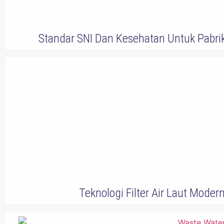
Standar SNI Dan Kesehatan Untuk Pabri
Teknologi Filter Air Laut Moder