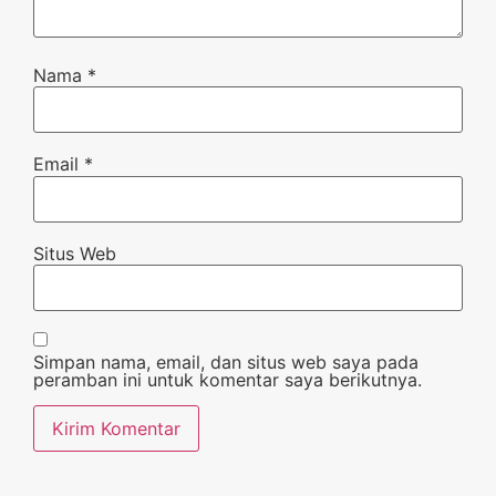
Nama
*
Email
*
Situs Web
Simpan nama, email, dan situs web saya pada
peramban ini untuk komentar saya berikutnya.