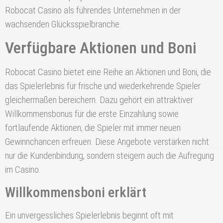
Robocat Casino als führendes Unternehmen in der
wachsenden Glücksspielbranche.
Verfügbare Aktionen und Boni
Robocat Casino bietet eine Reihe an Aktionen und Boni, die
das Spielerlebnis für frische und wiederkehrende Spieler
gleichermaßen bereichern. Dazu gehört ein attraktiver
Willkommensbonus für die erste Einzahlung sowie
fortlaufende Aktionen, die Spieler mit immer neuen
Gewinnchancen erfreuen. Diese Angebote verstärken nicht
nur die Kundenbindung, sondern steigern auch die Aufregung
im Casino.
Willkommensboni erklärt
Ein unvergessliches Spielerlebnis beginnt oft mit