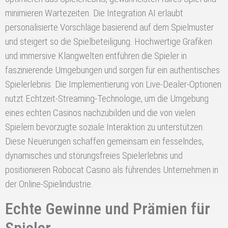
minimieren Wartezeiten. Die Integration AI erlaubt
personalisierte Vorschläge basierend auf dem Spielmuster
und steigert so die Spielbeteiligung. Hochwertige Grafiken
und immersive Klangwelten entführen die Spieler in
faszinierende Umgebungen und sorgen für ein authentisches
Spielerlebnis. Die Implementierung von Live-Dealer-Optionen
nutzt Echtzeit-Streaming-Technologie, um die Umgebung
eines echten Casinos nachzubilden und die von vielen
Spielern bevorzugte soziale Interaktion zu unterstützen.
Diese Neuerungen schaffen gemeinsam ein fesselndes,
dynamisches und störungsfreies Spielerlebnis und
positionieren Robocat Casino als führendes Unternehmen in
der Online-Spielindustrie.
Echte Gewinne und Prämien für
Spieler