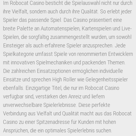
Im Robocat Casino besticht die Spielauswahl nicht nur durch
ihre Vielfalt, sondern auch durch ihre Qualität. So erlebt jeder
Spieler das passende Spiel. Das Casino präsentiert eine
breite Palette an Automatenspielen, Kartenspielen und Live-
Spielen, die sorgfältig zusammengestellt wurden, um sowohl
Einsteiger als auch erfahrene Spieler anzusprechen. Jede
Spielkategorie umfasst Spiele von renommierten Entwicklern
mit innovativen Spielmechaniken und packenden Themen.
Die zahlreichen Einsatzoptionen ermöglichen individuelle
Einsätze und sprechen High Roller wie Gelegenheitsspieler
ebenfalls. Einzigartige Titel, die nur im Robocat Casino
verfügbar sind, verstärken den Anreiz und liefern
unverwechselbare Spielerlebnisse. Diese perfekte
Verbindung aus Vielfalt und Qualität macht aus das Robocat
Casino zu einer Spitzenadresse für Kunden mit hohen
Ansprüchen, die ein optimales Spielerlebnis suchen.