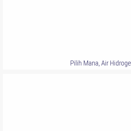
Pilih Mana, Air Hidroge