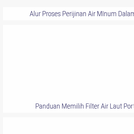
Alur Proses Perijinan Air MInum Da
Panduan Memilih Filter Air Laut Po