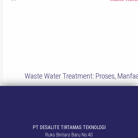
Waste Water Treatment: Proses, Manfaa
PT DESALITE TIRTAMAS TEKNOLOGI
Ruko Bintaro Baru No.40