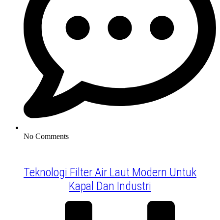
No Comments
Teknologi Filter Air Laut Modern Untuk
Kapal Dan Industri