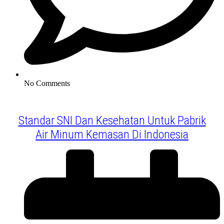
No Comments
Standar SNI Dan Kesehatan Untuk Pabrik
Air Minum Kemasan Di Indonesia