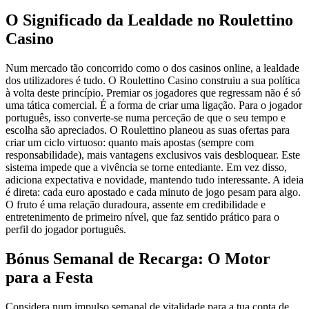
O Significado da Lealdade no Roulettino
Casino
Num mercado tão concorrido como o dos casinos online, a lealdade
dos utilizadores é tudo. O Roulettino Casino construiu a sua política
à volta deste princípio. Premiar os jogadores que regressam não é só
uma tática comercial. É a forma de criar uma ligação. Para o jogador
português, isso converte-se numa perceção de que o seu tempo e
escolha são apreciados. O Roulettino planeou as suas ofertas para
criar um ciclo virtuoso: quanto mais apostas (sempre com
responsabilidade), mais vantagens exclusivos vais desbloquear. Este
sistema impede que a vivência se torne entediante. Em vez disso,
adiciona expectativa e novidade, mantendo tudo interessante. A ideia
é direta: cada euro apostado e cada minuto de jogo pesam para algo.
O fruto é uma relação duradoura, assente em credibilidade e
entretenimento de primeiro nível, que faz sentido prático para o
perfil do jogador português.
Bónus Semanal de Recarga: O Motor
para a Festa
Considera num impulso semanal de vitalidade para a tua conta de