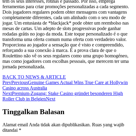
tem os seus interesses, rotinas e passado. Por isso, emprega
ferramentas para criar promoções personalizadas a cada segmento.
Dois jogadores regulares podem obter mensagens com vantagens
completamente diferentes, cada um alinhado com o seu modo de
jogar. Um entusiasta de *blackjack* pode obter um reembolso nas
mesas de cartas. Um adepto de slots progressivas pode ganhar
rodadas grátis no jogo da moda. Este toque personalizado é o que
transforma uma oferta comum numa oferta com verdadeiro valor.
Proporciona ao jogador a sensação que é visto e compreendido,
reforçando a sua conexão à marca. É a prova clara de que o
Roulettino não vê os seus regulares como uma grupo homogéneo,
mas como jogadores com escolhas pessoais, que merecem ter uma
jornada personalizada.
BACK TO NEWS & ARTICLE
Prev
Previous
Genuine Games Actual Wins True Care at Hollywin
Casino across Australia
Next
Premium-Zugang: Stake Casino gründet besonderen High
Roller Club in Belgien
Next
Tinggalkan Balasan
Alamat email Anda tidak akan dipublikasikan.
Ruas yang wajib
ditandai
*