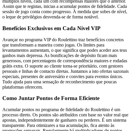
múltiplos níveis, cada um com recompensas maiores que o anterior.
Assim que te registas, inicias a acumular pontos de fidelidade. Cada
sessão de jogo conta como progresso. À medida que sobes de nível,
o leque de privilégios desvenda-se de forma notável.
Benefícios Exclusivos em Cada Nível VIP
Avançar no programa VIP do Roulettino traz benefícios concretos
que transformam a maneira como jogas. Os limites para
levantamentos aumentam, o que significa que podes aceder aos teus
ganhos mais depressa. As bonificações de depósito ficam mais
generosos, com percentagens de correspondência maiores e rodadas
grátis extra. O suporte ao cliente torna-se prioritário, com gestores
pessoais e linhas de contacto diretas. Juntamos a isto ofertas sazonais
especiais, presentes de aniversário e convites para eventos únicos.
Tudo ajuda para uma sensação de reconhecimento que poucas
plataformas oferecem.
Como Juntar Pontos de Forma Eficiente
Acumular pontos no programa de fidelidade do Roulettino é um
processo direto. Os pontos são atribuídos com base no valor real que
apostas, independentemente de ganhares ou perderes. É um sistema
transparente. Para otimizares a tua acumulação, fica atento às
promoções semanais. Regularmente há multiplicadores de pontos,