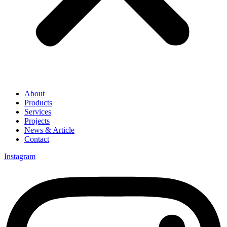
About
Products
Services
Projects
News & Article
Contact
Instagram