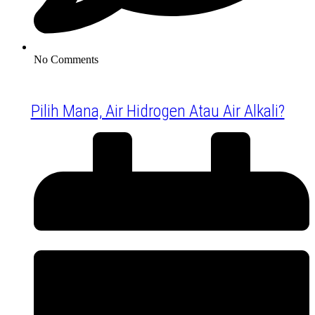
No Comments
Pilih Mana, Air Hidrogen Atau Air Alkali?