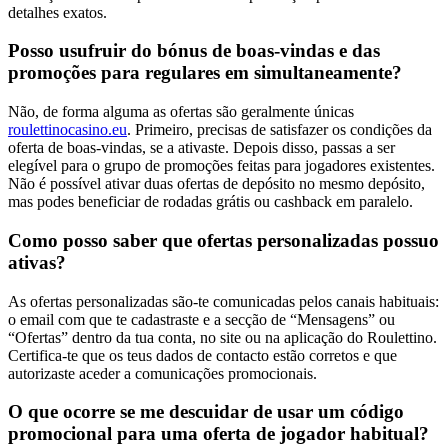
detalhes exatos.
Posso usufruir do bónus de boas-vindas e das
promoções para regulares em simultaneamente?
Não, de forma alguma as ofertas são geralmente únicas
roulettinocasino.eu
. Primeiro, precisas de satisfazer os condições da
oferta de boas-vindas, se a ativaste. Depois disso, passas a ser
elegível para o grupo de promoções feitas para jogadores existentes.
Não é possível ativar duas ofertas de depósito no mesmo depósito,
mas podes beneficiar de rodadas grátis ou cashback em paralelo.
Como posso saber que ofertas personalizadas possuo
ativas?
As ofertas personalizadas são-te comunicadas pelos canais habituais:
o email com que te cadastraste e a secção de “Mensagens” ou
“Ofertas” dentro da tua conta, no site ou na aplicação do Roulettino.
Certifica-te que os teus dados de contacto estão corretos e que
autorizaste aceder a comunicações promocionais.
O que ocorre se me descuidar de usar um código
promocional para uma oferta de jogador habitual?