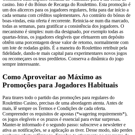
casino. Isto é do Bónus de Recarga do Roulettino. Esta promoção é
um dos alicerces para os jogadores regulares, feita para dar início a
cada semana com créditos suplementares. Ao contrário do bónus de
boas-vindas, esta oferta é recorrente. Reinicia-se num dia marcado,
todas as semanas, para gratificar a consistência dos jogadores. O
mecanismo é simples: num dia designado, por exemplo todas as
quartas-feiras, os jogadores elegíveis que efetuarem um depósito
obtêm uma porcentagem desse valor de retorno, normalmente com
um lote de rodadas grátis. É a maneira do Roulettino retribuir pela
fidelidade, dando-te mais capital para experimentares novos jogos
ou recomeçares os teus prediletos. Conserva a dinâmica do jogo
sempre interessante.
Como Aproveitar ao Máximo as
Promoções para Jogadores Habituais
Para tirares todo o partido das promoções para regulares do
Roulettino Casino, precisas de uma abordagem atenta. Antes de
mais, lê sempre os Termos e Condições de cada oferta.
Compreender os requisitos de apostas (*wagering requirements*),
os jogos elegíveis e os prazos é essencial para evitar surpresas.
Manter-te informado é o segundo passo: subscreve a newsletter e
ativa as notificações, se a aplicação as tiver. Desse modo, não perdes