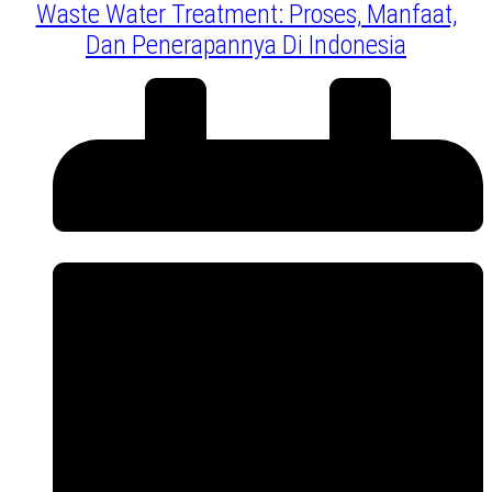
Waste Water Treatment: Proses, Manfaat,
Dan Penerapannya Di Indonesia