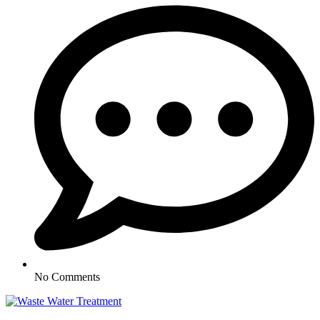
No Comments