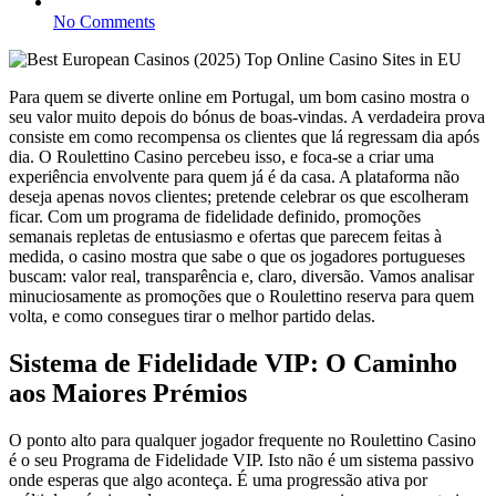
No Comments
Para quem se diverte online em Portugal, um bom casino mostra o
seu valor muito depois do bónus de boas-vindas. A verdadeira prova
consiste em como recompensa os clientes que lá regressam dia após
dia. O Roulettino Casino percebeu isso, e foca-se a criar uma
experiência envolvente para quem já é da casa. A plataforma não
deseja apenas novos clientes; pretende celebrar os que escolheram
ficar. Com um programa de fidelidade definido, promoções
semanais repletas de entusiasmo e ofertas que parecem feitas à
medida, o casino mostra que sabe o que os jogadores portugueses
buscam: valor real, transparência e, claro, diversão. Vamos analisar
minuciosamente as promoções que o Roulettino reserva para quem
volta, e como consegues tirar o melhor partido delas.
Sistema de Fidelidade VIP: O Caminho
aos Maiores Prémios
O ponto alto para qualquer jogador frequente no Roulettino Casino
é o seu Programa de Fidelidade VIP. Isto não é um sistema passivo
onde esperas que algo aconteça. É uma progressão ativa por