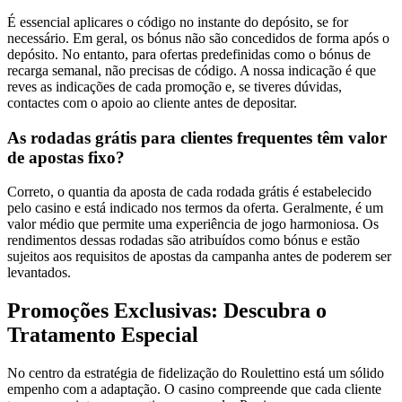
É essencial aplicares o código no instante do depósito, se for
necessário. Em geral, os bónus não são concedidos de forma após o
depósito. No entanto, para ofertas predefinidas como o bónus de
recarga semanal, não precisas de código. A nossa indicação é que
reves as indicações de cada promoção e, se tiveres dúvidas,
contactes com o apoio ao cliente antes de depositar.
As rodadas grátis para clientes frequentes têm valor
de apostas fixo?
Correto, o quantia da aposta de cada rodada grátis é estabelecido
pelo casino e está indicado nos termos da oferta. Geralmente, é um
valor médio que permite uma experiência de jogo harmoniosa. Os
rendimentos dessas rodadas são atribuídos como bónus e estão
sujeitos aos requisitos de apostas da campanha antes de poderem ser
levantados.
Promoções Exclusivas: Descubra o
Tratamento Especial
No centro da estratégia de fidelização do Roulettino está um sólido
empenho com a adaptação. O casino compreende que cada cliente