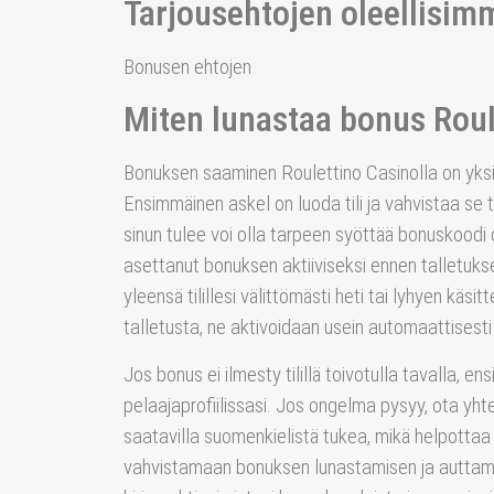
Tarjousehtojen oleellisimm
Bonusen ehtojen
Miten lunastaa bonus Roul
Bonuksen saaminen Roulettino Casinolla on yksink
Ensimmäinen askel on luoda tili ja vahvistaa se
sinun tulee voi olla tarpeen syöttää bonuskoodi 
asettanut bonuksen aktiiviseksi ennen talletuks
yleensä tilillesi välittömästi heti tai lyhyen käsi
talletusta, ne aktivoidaan usein automaattisesti
Jos bonus ei ilmesty tilillä toivotulla tavalla, e
pelaajaprofiilissasi. Jos ongelma pysyy, ota yh
saatavilla suomenkielistä tukea, mikä helpotta
vahvistamaan bonuksen lunastamisen ja auttama