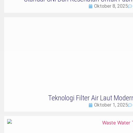
Oktober 8, 2025
Teknologi Filter Air Laut Moder
Oktober 1, 2025