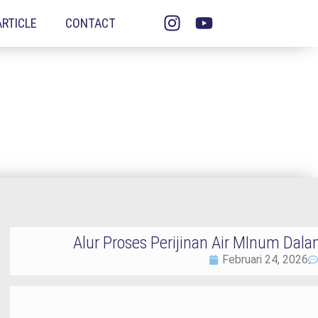
ARTICLE
CONTACT
Alur Proses Perijinan Air MInum D
Februari 24, 2026