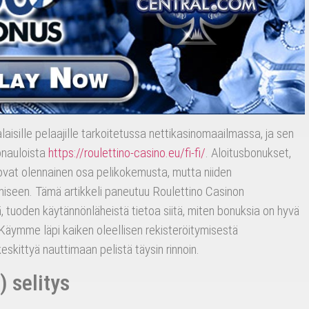
isille pelaajille tarkoitetussa nettikasinomaailmassa, ja sen
onauloista
https://roulettino-casino.eu/fi-fi/
. Aloitusbonukset,
ovat olennainen osa pelikokemusta, mutta niiden
seen. Tämä artikkeli paneutuu Roulettino Casinon
 tuoden käytännönläheistä tietoa siitä, miten bonuksia on hyvä
 Käymme läpi kaiken oleellisen rekisteröitymisestä
eskittyä nauttimaan pelistä täysin rinnoin.
 selitys