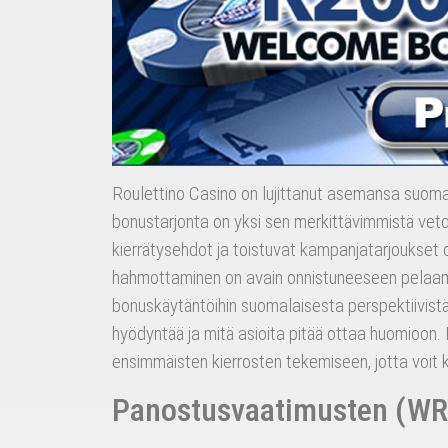
Roulettino Casino on lujittanut asemansa suomala
bonustarjonta on yksi sen merkittävimmistä vet
kierrätysehdot ja toistuvat kampanjatarjoukset 
hahmottaminen on avain onnistuneeseen pelaami
bonuskäytäntöihin suomalaisesta perspektiivistä,
hyödyntää ja mitä asioita pitää ottaa huomioon.
ensimmäisten kierrosten tekemiseen, jotta voit k
Panostusvaatimusten (WR)