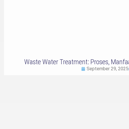
Waste Water Treatment: Proses, Manfa
September 29, 2025