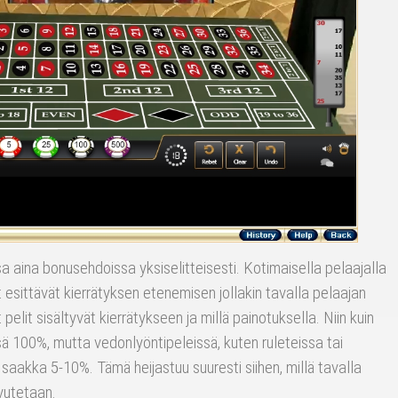
a aina bonusehdoissa yksiselitteisesti. Kotimaisella pelaajalla
t esittävät kierrätyksen etenemisen jollakin tavalla pelaajan
t pelit sisältyvät kierrätykseen ja millä painotuksella. Niin kuin
nsä 100%, mutta vedonlyöntipeleissä, kuten ruleteissa tai
, saakka 5-10%. Tämä heijastuu suuresti siihen, millä tavalla
avutetaan.