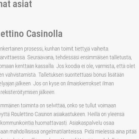
at asiat
ettino Casinolla
ertainen prosessi, kunhan toimit tiettyjä vaiheita.
 tarvittaessa. Seuraavana, tehdessäsi ensimmäisen talletusta,
omaan kenttään kassalla. Jos koodia ei ole, varmista, että olet
en vahvistamista. Talletuksen suoritettuasi bonus lisätään
ttelyajan jälkeen. Jos on kyse on ilmaiskierrokset ilman
 rekisteröitymisen jälkeen.
nsimmäinen toiminta on selvittää, onko se tullut voimaan
teyttä Roulettino Casinon asiakastukeen. Heillä on yleensä
a kommunikointia huomattavasti. Asiakaspalvelu osaa
an mahdollisissa ongelmatilanteissa. Pidä mielessä aina pitää