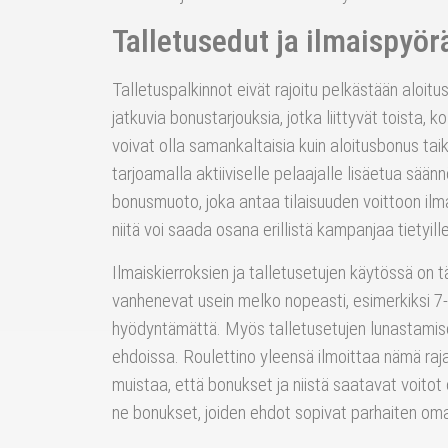
Talletusedut ja ilmaispyör
Talletuspalkinnot eivät rajoitu pelkästään aloitu
jatkuvia bonustarjouksia, jotka liittyvät toista
voivat olla samankaltaisia kuin aloitusbonus tai
tarjoamalla aktiiviselle pelaajalle lisäetua säänn
bonusmuoto, joka antaa tilaisuuden voittoon ilma
niitä voi saada osana erillistä kampanjaa tietyille 
Ilmaiskierroksien ja talletusetujen käytössä on 
vanhenevat usein melko nopeasti, esimerkiksi 7-
hyödyntämättä. Myös talletusetujen lunastamisel
ehdoissa. Roulettino yleensä ilmoittaa nämä ra
muistaa, että bonukset ja niistä saatavat voitot 
ne bonukset, joiden ehdot sopivat parhaiten omaan