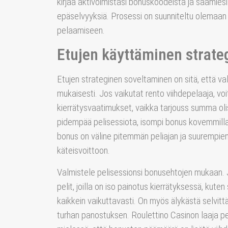
kirjaa aktivoimistasi bonuskoodeista ja saamiesi 
epäselvyyksiä. Prosessi on suunniteltu olemaan h
pelaamiseen.
Etujen käyttäminen strateg
Etujen strateginen soveltaminen on sitä, että va
mukaisesti. Jos vaikutat rento viihdepelaaja, vo
kierrätysvaatimukset, vaikka tarjouss summa oli
pidempää pelisessiota, isompi bonus kovemmilla k
bonus on väline pitemmän peliajan ja suurempien 
käteisvoittoon.
Valmistele pelisessionsi bonusehtojen mukaan. J
pelit, joilla on iso painotus kierrätyksessä, kuten
kaikkein vaikuttavasti. On myös älykästä selvittää
turhan panostuksen. Roulettino Casinon laaja pel