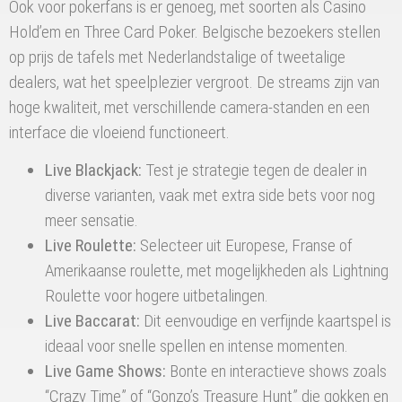
Ook voor pokerfans is er genoeg, met soorten als Casino
Hold’em en Three Card Poker. Belgische bezoekers stellen
op prijs de tafels met Nederlandstalige of tweetalige
dealers, wat het speelplezier vergroot. De streams zijn van
hoge kwaliteit, met verschillende camera-standen en een
interface die vloeiend functioneert.
Live Blackjack:
Test je strategie tegen de dealer in
diverse varianten, vaak met extra side bets voor nog
meer sensatie.
Live Roulette:
Selecteer uit Europese, Franse of
Amerikaanse roulette, met mogelijkheden als Lightning
Roulette voor hogere uitbetalingen.
Live Baccarat:
Dit eenvoudige en verfijnde kaartspel is
ideaal voor snelle spellen en intense momenten.
Live Game Shows:
Bonte en interactieve shows zoals
“Crazy Time” of “Gonzo’s Treasure Hunt” die gokken en