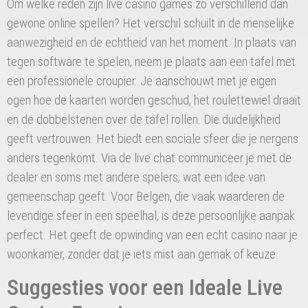
Om welke reden zijn live casino games zo verschillend dan
gewone online spellen? Het verschil schuilt in de menselijke
aanwezigheid en de echtheid van het moment. In plaats van
tegen software te spelen, neem je plaats aan een tafel met
een professionele croupier. Je aanschouwt met je eigen
ogen hoe de kaarten worden geschud, het roulettewiel draait
en de dobbelstenen over de tafel rollen. Die duidelijkheid
geeft vertrouwen. Het biedt een sociale sfeer die je nergens
anders tegenkomt. Via de live chat communiceer je met de
dealer en soms met andere spelers, wat een idee van
gemeenschap geeft. Voor Belgen, die vaak waarderen de
levendige sfeer in een speelhal, is deze persoonlijke aanpak
perfect. Het geeft de opwinding van een echt casino naar je
woonkamer, zonder dat je iets mist aan gemak of keuze.
Suggesties voor een Ideale Live