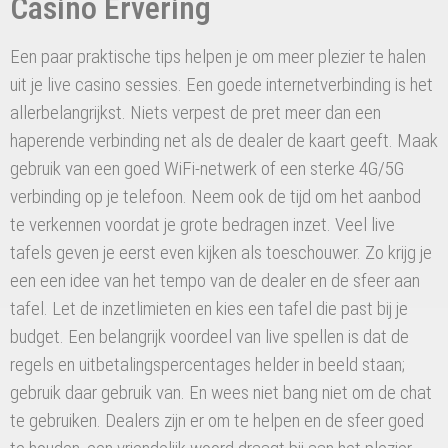
Casino Ervering
Een paar praktische tips helpen je om meer plezier te halen
uit je live casino sessies. Een goede internetverbinding is het
allerbelangrijkst. Niets verpest de pret meer dan een
haperende verbinding net als de dealer de kaart geeft. Maak
gebruik van een goed WiFi-netwerk of een sterke 4G/5G
verbinding op je telefoon. Neem ook de tijd om het aanbod
te verkennen voordat je grote bedragen inzet. Veel live
tafels geven je eerst even kijken als toeschouwer. Zo krijg je
een een idee van het tempo van de dealer en de sfeer aan
tafel. Let de inzetlimieten en kies een tafel die past bij je
budget. Een belangrijk voordeel van live spellen is dat de
regels en uitbetalingspercentages helder in beeld staan;
gebruik daar gebruik van. En wees niet bang niet om de chat
te gebruiken. Dealers zijn er om te helpen en de sfeer goed