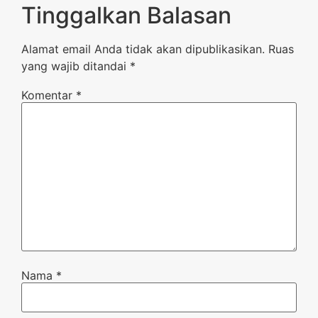
Tinggalkan Balasan
Alamat email Anda tidak akan dipublikasikan.
Ruas
yang wajib ditandai
*
Komentar
*
Nama
*