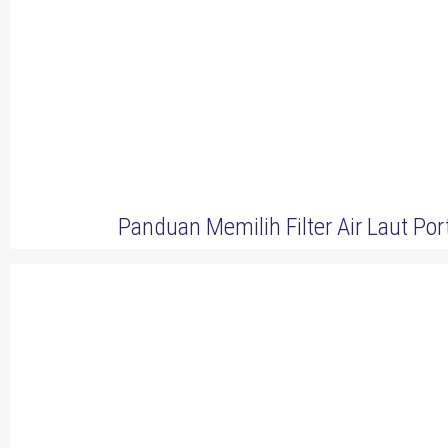
Panduan Memilih Filter Air Laut Po