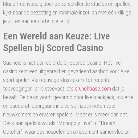
bladert eenvoudig door de verschillende studios en spellen,
kijkt naar de bezetting en minimale inzet, en met één klik ga
je zitten aan een tafel die je ligt.
Een Wereld aan Keuze: Live
Spellen bij Scored Casino
Saaiheid is niet aan de orde bij Scored Casino. Het live
casino kent een uitgebreid en gevarieerd aanbod voor elke
soort speler. Van eeuwige klassiekers tot recente
toevoegingen, er is steevast iets
crunchbase.com
dat je
bevalt. De basis wordt gevormd door live blackjack, roulette
en baccarat, doorgaans in diverse inzetlimieten voor
nieuwkomers en ervaren spelers. Maar er is meer dan dat.
Denk aan spelshows als “Monopoly Live” of “Dream
Catcher”, waar casinospelen en amusement samenvloeien.