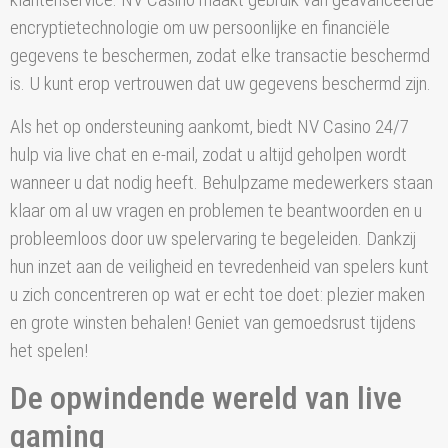
encryptietechnologie om uw persoonlijke en financiële
gegevens te beschermen, zodat elke transactie beschermd
is. U kunt erop vertrouwen dat uw gegevens beschermd zijn.
Als het op ondersteuning aankomt, biedt NV Casino 24/7
hulp via live chat en e-mail, zodat u altijd geholpen wordt
wanneer u dat nodig heeft. Behulpzame medewerkers staan
klaar om al uw vragen en problemen te beantwoorden en u
probleemloos door uw spelervaring te begeleiden. Dankzij
hun inzet aan de veiligheid en tevredenheid van spelers kunt
u zich concentreren op wat er echt toe doet: plezier maken
en grote winsten behalen! Geniet van gemoedsrust tijdens
het spelen!
De opwindende wereld van live
gaming