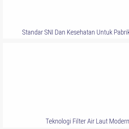
Standar SNI Dan Kesehatan Untuk Pabri
Teknologi Filter Air Laut Moder