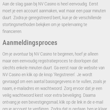
Aan de slag gaan bij NV Casino is heel eenvoudig. Eerst
moet je een account aanmaken, wat maar een paar minuten
duurt. Zodra je geregistreerd bent, kun je de verschillende
stortingsmethoden bekijken om je spelervaring te
financieren.
Aanmeldingsproces
Om je avontuur bij NV Casino te beginnen, hoef je alleen
maar een eenvoudig registratieproces te doorlopen dat
slechts enkele minuten duurt. Ga eerst naar de website van
NV Casino en klik op de knop ‘Registreren’. Je wordt
gevraagd om een aantal basisgegevens in te vullen, zoals je
naam, e-mailadres en wachtwoord. Zorg ervoor dat je een
veilig wachtwoord kiest voor extra beveiliging. Daarna
ontvang je een bevestigingsmail; klik op de link in de e-mail
om je account te verifiëren. Zodra dat is gedaan, ben je klaar