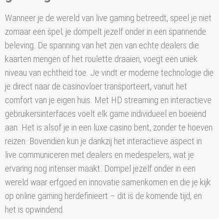
Wanneer je de wereld van live gaming betreedt, speel je niet
zomaar een spel; je dompelt jezelf onder in een spannende
beleving. De spanning van het zien van echte dealers die
kaarten mengen of het roulette draaien, voegt een uniek
niveau van echtheid toe. Je vindt er moderne technologie die
je direct naar de casinovloer transporteert, vanuit het
comfort van je eigen huis. Met HD streaming en interactieve
gebruikersinterfaces voelt elk game individueel en boeiend
aan. Het is alsof je in een luxe casino bent, zonder te hoeven
reizen. Bovendien kun je dankzij het interactieve aspect in
live communiceren met dealers en medespelers, wat je
ervaring nog intenser maakt. Dompel jezelf onder in een
wereld waar erfgoed en innovatie samenkomen en die je kijk
op online gaming herdefinieert – dit is de komende tijd, en
het is opwindend.