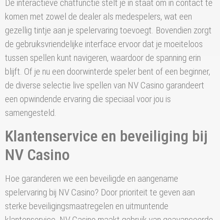
De interactieve chatfunctie stelt je in staat om in contact te
komen met zowel de dealer als medespelers, wat een
gezellig tintje aan je spelervaring toevoegt. Bovendien zorgt
de gebruiksvriendelijke interface ervoor dat je moeiteloos
tussen spellen kunt navigeren, waardoor de spanning erin
blijft. Of je nu een doorwinterde speler bent of een beginner,
de diverse selectie live spellen van NV Casino garandeert
een opwindende ervaring die speciaal voor jou is
samengesteld.
Klantenservice en beveiliging bij
NV Casino
Hoe garanderen we een beveiligde en aangename
spelervaring bij NV Casino? Door prioriteit te geven aan
sterke beveiligingsmaatregelen en uitmuntende
klantenservice. NV Casino maakt gebruik van geavanceerde