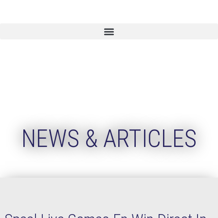
NEWS & ARTICLES