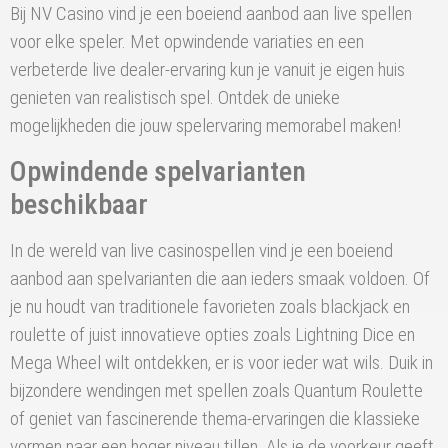
Bij NV Casino vind je een boeiend aanbod aan live spellen
voor elke speler. Met opwindende variaties en een
verbeterde live dealer-ervaring kun je vanuit je eigen huis
genieten van realistisch spel. Ontdek de unieke
mogelijkheden die jouw spelervaring memorabel maken!
Opwindende spelvarianten
beschikbaar
In de wereld van live casinospellen vind je een boeiend
aanbod aan spelvarianten die aan ieders smaak voldoen. Of
je nu houdt van traditionele favorieten zoals blackjack en
roulette of juist innovatieve opties zoals Lightning Dice en
Mega Wheel wilt ontdekken, er is voor ieder wat wils. Duik in
bijzondere wendingen met spellen zoals Quantum Roulette
of geniet van fascinerende thema-ervaringen die klassieke
vormen naar een hoger niveau tillen. Als je de voorkeur geeft